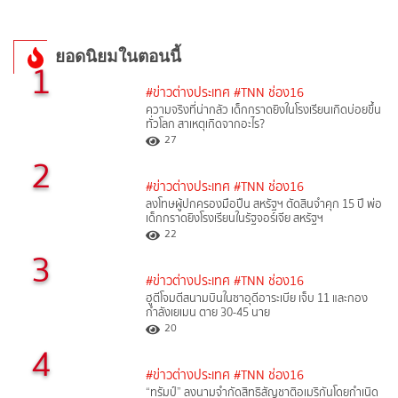
ยอดนิยมในตอนนี้
1
#ข่าวต่างประเทศ
#TNN ช่อง16
ความจริงที่น่ากลัว เด็กกราดยิงในโรงเรียนเกิดบ่อยขึ้น
ทั่วโลก สาเหตุเกิดจากอะไร?
27
2
#ข่าวต่างประเทศ
#TNN ช่อง16
ลงโทษผู้ปกครองมือปืน สหรัฐฯ ตัดสินจำคุก 15 ปี พ่อ
เด็กกราดยิงโรงเรียนในรัฐจอร์เจีย สหรัฐฯ
22
3
#ข่าวต่างประเทศ
#TNN ช่อง16
ฮูตีโจมตีสนามบินในซาอุดีอาระเบีย เจ็บ 11 และกอง
กำลังเยเมน ตาย 30-45 นาย
20
4
#ข่าวต่างประเทศ
#TNN ช่อง16
“ทรัมป์” ลงนามจำกัดสิทธิสัญชาติอเมริกันโดยกำเนิด