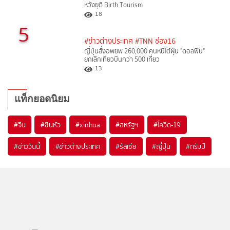
หวังยุติ Birth Tourism
18
5
#ข่าวต่างประเทศ
#TNN ช่อง16
ญี่ปุ่นสั่งอพยพ 260,000 คนหนีไต้ฝุ่น "ดอลฟิน"
ยกเลิกเที่ยวบินกว่า 500 เที่ยว
13
แท็กยอดนิยม
#
จีน
#
ซินหัว
#
xinhua
#
สหรัฐฯ
#
โควิด-19
#
ข่าววันนี้
#
ข่าวต่างประเทศ
#
รัสเซีย
#
ญี่ปุ่น
#
ทรัมป์