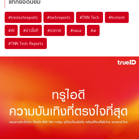
แท็กยอดนิยม
#
tnntechreports
#
techreports
#
TNN Tech
#
tnntech
#
AI
#
ข่าวไอที
#
อวกาศ
#
nasa
#
ai
#
TNN Tech Reports