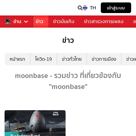
TH
เข้าสู่ระบบ
บคุณ
อ่าน
กีฬา
ข่าว
ข่าวบันเทิง
ข่าวสารวงการเพลง
อ
ข่าว
หน้าแรก
โควิด-19
ข่าวทั่วไทย
ข่าวการเมือง
ข่าว
moonbase - รวมข่าว ที่เกี่ยวข้องกับ
"moonbase"