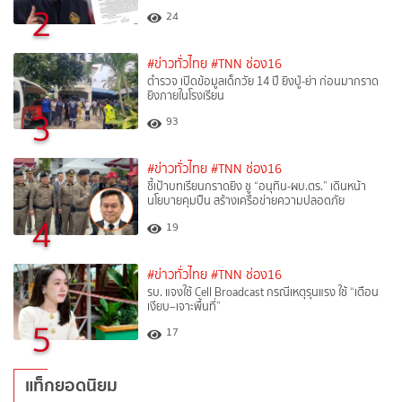
2
24
#ข่าวทั่วไทย
#TNN ช่อง16
ตำรวจ เปิดข้อมูลเด็กวัย 14 ปี ยิงปู่-ย่า ก่อนมากราด
ยิงภายในโรงเรียน
3
93
#ข่าวทั่วไทย
#TNN ช่อง16
ชี้เป้าบทเรียนกราดยิง ชู “อนุทิน-ผบ.ตร.” เดินหน้า
นโยบายคุมปืน สร้างเครือข่ายความปลอดภัย
4
19
#ข่าวทั่วไทย
#TNN ช่อง16
รบ. แจงใช้ Cell Broadcast กรณีเหตุรุนแรง ใช้ “เตือน
เงียบ–เจาะพื้นที่”
5
17
แท็กยอดนิยม