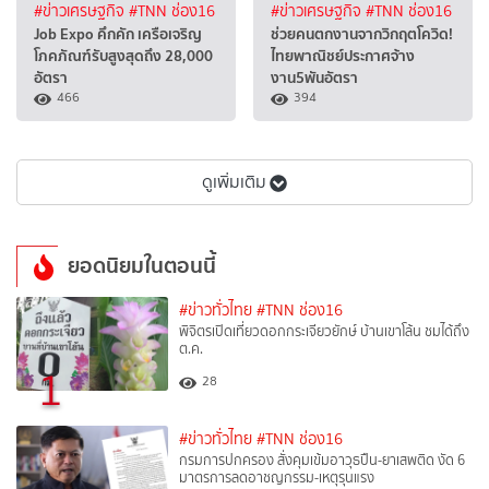
#ข่าวเศรษฐกิจ
#TNN ช่อง16
#ข่าวเศรษฐกิจ
#TNN ช่อง16
Job Expo คึกคัก เครือเจริญ
ช่วยคนตกงานจากวิกฤตโควิด!
โภคภัณฑ์รับสูงสุดถึง 28,000
ไทยพาณิชย์ประกาศจ้าง
อัตรา
งาน5พันอัตรา
466
394
ดูเพิ่มเติม
ยอดนิยมในตอนนี้
#ข่าวทั่วไทย
#TNN ช่อง16
พิจิตรเปิดเที่ยวดอกกระเจียวยักษ์ บ้านเขาโล้น ชมได้ถึง
ต.ค.
1
28
#ข่าวทั่วไทย
#TNN ช่อง16
กรมการปกครอง สั่งคุมเข้มอาวุธปืน-ยาเสพติด งัด 6
มาตรการลดอาชญกรรม-เหตุรุนแรง