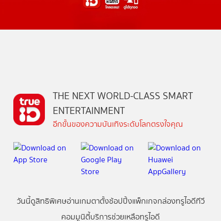
THE NEXT WORLD-CLASS SMART
ENTERTAINMENT
อีกขั้นของความบันเทิงระดับโลกตรงใจคุณ
วันนี้
ดู
สิทธิพิเศษ
อ่าน
เกม
ตาตั้ง
ช้อปปิ้ง
แพ็กเกจ
กล่องทรูไอดีทีวี
คอมมูนิตี้
บริการช่วยเหลือทรูไอดี