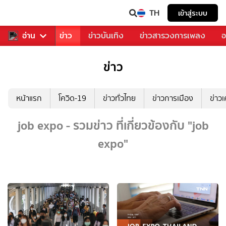
TH
เข้าสู่ระบบ
บคุณ
อ่าน
กีฬา
ข่าว
ข่าวบันเทิง
ข่าวสารวงการเพลง
อ
ข่าว
หน้าแรก
โควิด-19
ข่าวทั่วไทย
ข่าวการเมือง
ข่าว
job expo - รวมข่าว ที่เกี่ยวข้องกับ "job
expo"