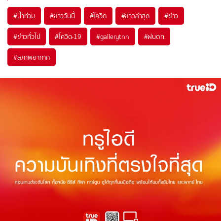
#
น้ำท่วม
#
ข่าววันนี้
#
โควิด
#
ข่าวล่าสุด
#
ข่าว
#
ข่าวทั่วไป
#
โควิด-19
#
gallerytnn
#
ฝนตก
#
สภาพอากาศ