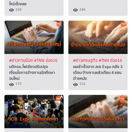
ไหร่เช็กเลย
158
246
#ข่าวการเมือง
#TNN ช่อง16
#ข่าวเศรษฐกิจ
#TNN ช่อง16
มติครม.ไฟเขียวปรับปรุง
ผลสำเร็จจาก Job Expo หลัง 3
เงื่อนไขการจ้างงานนักศึกษา
เดือน จ้างงานแล้วเกือบ 4 แสน
จบใหม่
ตำแหน่ง
170
152