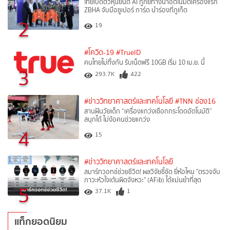
ไทยเปิดตัวหุ่นยนต์ AI กู้ภัยทางน้ำอัตโนมัติเครื่องแรก
ZBHA จับมือซูเปอร์ การ์ด นำร่องที่ภูเก็ต
2
19
#โควิด-19
#TrueID
คนไทยไม่ทิ้งกัน รับเน็ตฟรี 10GB เริ่ม 10 เม.ย. นี้
3
293.7K
422
#ข่าววิทยาศาสตร์และเทคโนโลยี
#TNN ช่อง16
สานฝันวัยเด็ก “เครื่องแกว่งเชือกกระโดดอัตโนมัติ”
สนุกได้ ไม่ง้อคนช่วยแกว่ง
4
15
#ข่าววิทยาศาสตร์และเทคโนโลยี
สมาร์ทวอทช์ช่วยชีวิต! ผลวิจัยชี้ชัด ยี่ห้อไหน "ตรวจจับ
ภาวะหัวใจเต้นผิดจังหวะ" (AFib) ได้แม่นยำที่สุด
5
37.1K
1
แท็กยอดนิยม