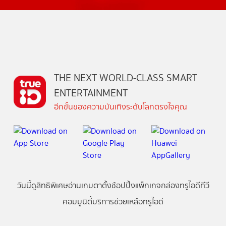
THE NEXT WORLD-CLASS SMART
ENTERTAINMENT
อีกขั้นของความบันเทิงระดับโลกตรงใจคุณ
วันนี้
ดู
สิทธิพิเศษ
อ่าน
เกม
ตาตั้ง
ช้อปปิ้ง
แพ็กเกจ
กล่องทรูไอดีทีวี
คอมมูนิตี้
บริการช่วยเหลือทรูไอดี