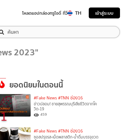
TH
เข้าสู่ระบบ
โหลดแอป
กล่องทรูไอดี ทีวี
 news 2023"
ยอดนิยมในตอนนี้
#Fake News
#TNN ช่อง16
ข่าวปลอม! ชายสุพรรณบุรีเสียชีวิตจากโค
วิด-19
1
459
#Fake News
#TNN ช่อง16
ซอสปรุงรส-เม็ดพลาสติก-น้ำดื่มบรรจุขวด