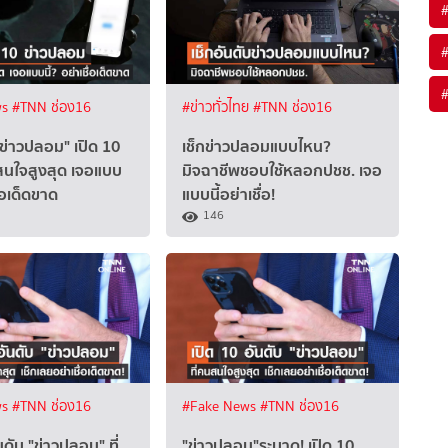
ws
#TNN ช่อง16
#ข่าวทั่วไทย
#TNN ช่อง16
"ข่าวปลอม" เปิด 10
เช็กข่าวปลอมแบบไหน?
สนใจสูงสุด เจอแบบ
มิจฉาชีพชอบใช้หลอกปชช. เจอ
ื่อเด็ดขาด
แบบนี้อย่าเชื่อ!
146
ws
#TNN ช่อง16
#Fake News
#TNN ช่อง16
นดับ "ข่าวปลอม" ที่
"ข่าวปลอม"ระบาด! เปิด 10