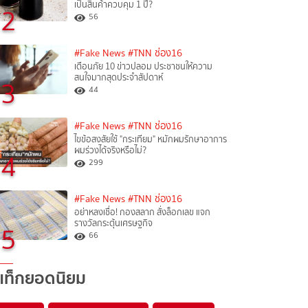
เป็นสินค้าควบคุม 1 ปี?
2
56
#Fake News
#TNN ช่อง16
เตือนภัย 10 ข่าวปลอม ประชาชนให้ความ
สนใจมากสุดประจำสัปดาห์
3
44
#Fake News
#TNN ช่อง16
ไขข้อสงสัยใช้ "กระเทียม" หมักผมรักษาอาการ
ผมร่วงได้จริงหรือไม่?
4
299
#Fake News
#TNN ช่อง16
อย่าหลงเชื่อ! กองสลาก สั่งล็อกเลข แจก
รางวัลกระตุ้นเศรษฐกิจ
5
66
แท็กยอดนิยม