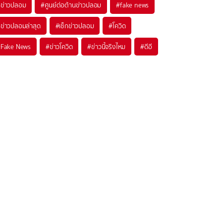
#
ข่าวปลอม
#
ศูนย์ต่อต้านข่าวปลอม
#
fake news
#
ข่าวปลอมล่าสุด
#
เช็กข่าวปลอม
#
โควิด
#
Fake News
#
ข่าวโควิด
#
ข่าวนี้จริงไหม
#
ดีอี