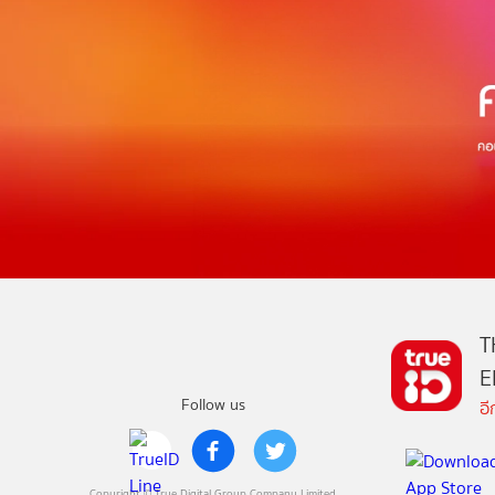
T
E
Follow us
อ
Copyright © True Digital Group Company Limited.