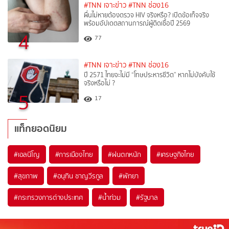
#TNN เจาะข่าว
#TNN ช่อง16
ผื่นไม่หายต้องตรวจ HIV จริงหรือ? เปิดข้อเท็จจริง
พร้อมอัปเดตสถานการณ์ผู้ติดเชื้อปี 2569
4
77
#TNN เจาะข่าว
#TNN ช่อง16
ปี 2571 ไทยจะไม่มี “โทษประหารชีวิต” หากไม่บังคับใช้
จริงหรือไม่ ?​
5
17
แท็กยอดนิยม
#
เอลนีโญ
#
การเมืองไทย
#
ฝนตกหนัก
#
เศรษฐกิจไทย
#
สุขภาพ
#
อนุทิน ชาญวีรกูล
#
พัทยา
#
กระทรวงการต่างประเทศ
#
น้ำท่วม
#
รัฐบาล