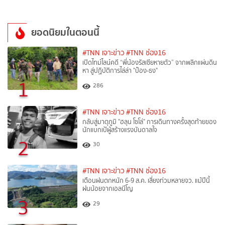
ยอดนิยมในตอนนี้
#TNN เจาะข่าว
#TNN ช่อง16
เปิดไทม์ไลน์คดี “พี่น้องรัสเซียหายตัว” จากพลิกแผ่นดิน
หา สู่ปฏิบัติการไล่ล่า "ป๋อง-ธง"
1
286
#TNN เจาะข่าว
#TNN ช่อง16
กลับสู่มาตุภูมิ "ฮลุน โซโล่" การเดินทางครั้งสุดท้ายของ
นักแบกเป้ผู้สร้างแรงบันดาลใจ
2
30
#TNN เจาะข่าว
#TNN ช่อง16
เตือนฝนตกหนัก 6-9 ส.ค. เสี่ยงท่วมหลายจว. แม้ปีนี้
ฝนน้อยจากเอลนีโญ
3
29