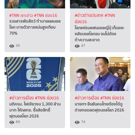
#TNN เจาะข่าว
#TNN ช่อง16
#ข่าวต่างประเทศ
#TNN
รวมสารพัดสัตว์ ทำนายผลบอล
ช่อง16
โลก บางตัวทายแม่นสูงเกือบ
โลกแห่ชมแฟนบอลญี่ปุ่ เก็บขยะ
70%
หลังบอลโลกจบ จนไม่ต้อง
ทำความสะอาด
30
47
#ข่าวการเมือง
#TNN ช่อง16
#ข่าวการเมือง
#TNN ช่อง16
มติครม. ไฟเขียวงบ 1,300 ล้าน
นายกฯ ยืนยันคนไทยต้องได้ดู
บาท ให้กสทช. ซื้อลิขสิทธิ์
ถ่ายทอดสดฟุตบอลโลก 2026
ฟุตบอลโลก 2026
69
74