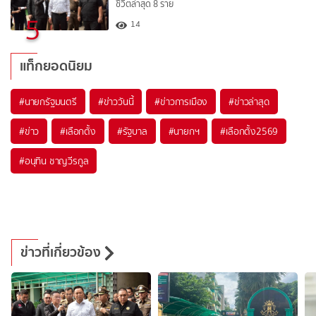
ชีวิตล่าสุด 8 ราย
5
14
แท็กยอดนิยม
#
นายกรัฐมนตรี
#
ข่าววันนี้
#
ข่าวการเมือง
#
ข่าวล่าสุด
#
ข่าว
#
เลือกตั้ง
#
รัฐบาล
#
นายกฯ
#
เลือกตั้ง2569
#
อนุทิน ชาญวีรกูล
ข่าวที่เกี่ยวข้อง