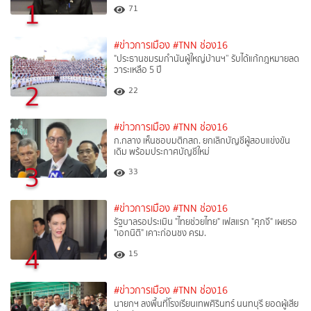
1
71
#ข่าวการเมือง
#TNN ช่อง16
"ประธานชมรมกำนันผู้ใหญ่บ้านฯ” รับได้แก้กฎหมายลด
วาระเหลือ 5 ปี
2
22
#ข่าวการเมือง
#TNN ช่อง16
ก.กลาง เห็นชอบมติกสถ. ยกเลิกบัญชีผู้สอบแข่งขัน
เดิม พร้อมประกาศบัญชีใหม่
3
33
#ข่าวการเมือง
#TNN ช่อง16
รัฐบาลรอประเมิน "ไทยช่วยไทย" เฟสแรก "ศุภจี" เผยรอ
"เอกนิติ" เคาะก่อนชง ครม.
4
15
#ข่าวการเมือง
#TNN ช่อง16
นายกฯ ลงพื้นที่โรงเรียนเทพศิรินทร์ นนทบุรี ยอดผู้เสีย