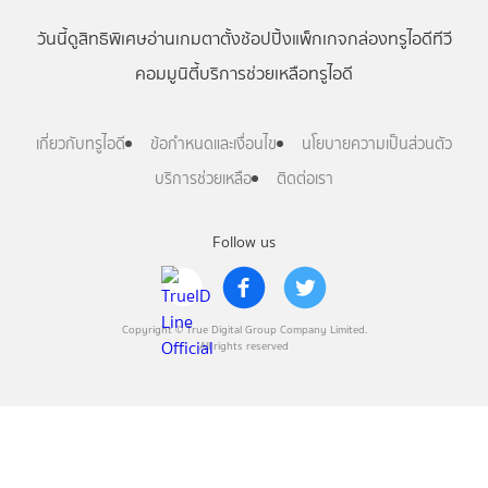
วันนี้
ดู
สิทธิพิเศษ
อ่าน
เกม
ตาตั้ง
ช้อปปิ้ง
แพ็กเกจ
กล่องทรูไอดีทีวี
คอมมูนิตี้
บริการช่วยเหลือทรูไอดี
เกี่ยวกับทรูไอดี
ข้อกำหนดและเงื่อนไข
นโยบายความเป็นส่วนตัว
บริการช่วยเหลือ
ติดต่อเรา
Follow us
Copyright © True Digital Group Company Limited.
All rights reserved