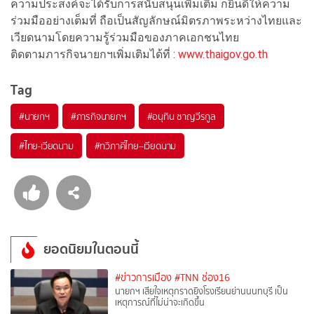
ความประสงค์จะได้รับการสนับสนุนเพิ่มเติม ก็ยินดีให้ความ
ร่วมมืออย่างเต็มที่ ถือเป็นสัญลักษณ์มิตรภาพระหว่างไทยและ
เวียดนามโดยความรู้ร่วมมือของภาคเอกชนไทย
ติดตามภารกิจนายกฯเพิ่มเติมได้ที่ :
www.thaigov.go.th
Tag
#
นายกฯ
#
ภารกิจนายกฯ
#
อนุทิน ชาญวีรกูล
#
ไทย-เวียดนาม
#
ทวิภาคีไทย–เวียดนาม
ยอดนิยมในตอนนี้
#ข่าวการเมือง
#TNN ช่อง16
นายกฯ เสียใจเหตุกราดยิงโรงเรียนย่านนนทบุรี เป็น
เหตุการณ์ที่ไม่น่าจะเกิดขึ้น