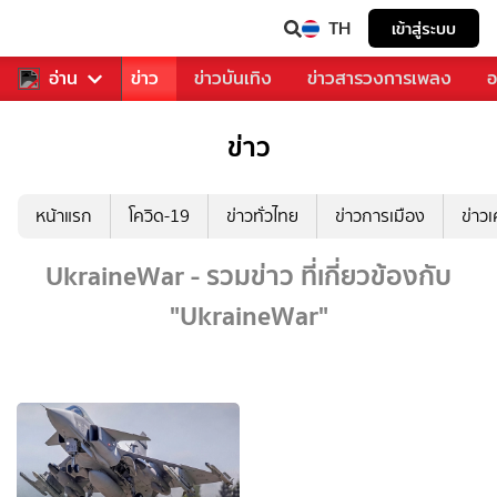
TH
เข้าสู่ระบบ
บคุณ
อ่าน
กีฬา
ข่าว
ข่าวบันเทิง
ข่าวสารวงการเพลง
อ
ข่าว
หน้าแรก
โควิด-19
ข่าวทั่วไทย
ข่าวการเมือง
ข่าว
UkraineWar - รวมข่าว ที่เกี่ยวข้องกับ
"UkraineWar"