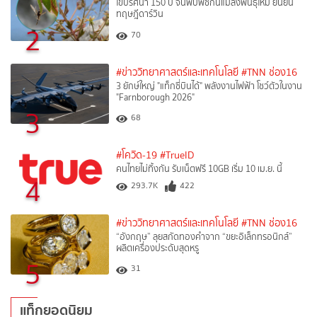
ไขปริศนา 150 ปี จีนพบพืชกินแมลงพันธุ์ใหม่ ยืนยัน
ทฤษฎีดาร์วิน
2
70
#ข่าววิทยาศาสตร์และเทคโนโลยี
#TNN ช่อง16
3 ยักษ์ใหญ่ "แท็กซี่บินได้" พลังงานไฟฟ้า โชว์ตัวในงาน
"Farnborough 2026"
3
68
#โควิด-19
#TrueID
คนไทยไม่ทิ้งกัน รับเน็ตฟรี 10GB เริ่ม 10 เม.ย. นี้
4
293.7K
422
#ข่าววิทยาศาสตร์และเทคโนโลยี
#TNN ช่อง16
“อังกฤษ” ลุยสกัดทองคำจาก “ขยะอิเล็กทรอนิกส์”
ผลิตเครื่องประดับสุดหรู
5
31
แท็กยอดนิยม