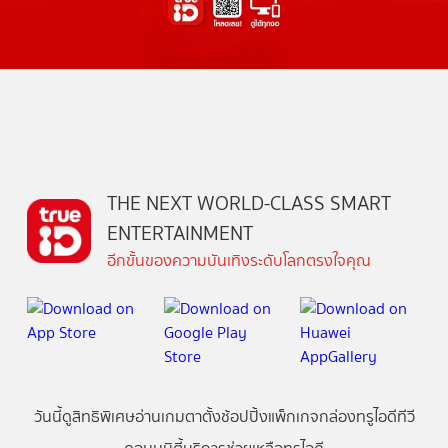
THE NEXT WORLD-CLASS SMART
ENTERTAINMENT
อีกขั้นของความบันเทิงระดับโลกตรงใจคุณ
วันนี้
ดู
สิทธิพิเศษ
อ่าน
เกม
ตาตั้ง
ช้อปปิ้ง
แพ็กเกจ
กล่องทรูไอดีทีวี