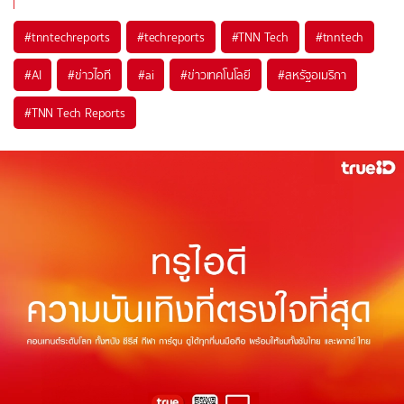
#
tnntechreports
#
techreports
#
TNN Tech
#
tnntech
#
AI
#
ข่าวไอที
#
ai
#
ข่าวเทคโนโลยี
#
สหรัฐอเมริกา
#
TNN Tech Reports