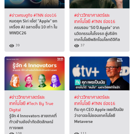
#ข่าวเศรษฐกิจ
#TNN ช่อง16
#ข่าววิทยาศาสตร์และ
หมดยุค Siri เอ๋อ! "Apple" ยก
เทคโนโลยี
#TNN ช่อง16
เครื่อง AI ฉลาดขึ้น 10 เท่า ใน
ครบรอบ “50 ปี Apple” จาก
WWDC26
นวัตกรรมในโรงรถ สู่บริษัท
เทคโนโลยีพลิกโฉมโลกดิจิทัล
39
37
#ข่าววิทยาศาสตร์และ
#ข่าววิทยาศาสตร์และ
เทคโนโลยี
#Tech By True
เทคโนโลยี
#TNN ช่อง16
ทิม คุก CEO Apple เผยเป็นนัย
Digital
ว่าอาจจะไม่ชอบเทคโนโลยี
รู้จัก 4 Innovators สายเทคที่
Metaverse
ก้าวข้ามข้อจำกัดอัตลักษณ์
ทางเพศ
108
111