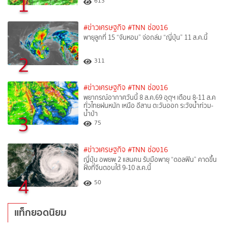
1
613
#ข่าวเศรษฐกิจ
#TNN ช่อง16
พายุลูกที่ 15 “จันหอม” จ่อถล่ม “ญี่ปุ่น” 11 ส.ค.นี้
2
311
#ข่าวเศรษฐกิจ
#TNN ช่อง16
พยากรณ์อากาศวันนี้ 8 ส.ค.69 อุตุฯ เตือน 8-11 ส.ค
ทั่วไทยฝนหนัก เหนือ อีสาน ตะวันออก ระวังน้ำท่วม-
น้ำป่า
3
75
#ข่าวเศรษฐกิจ
#TNN ช่อง16
ญี่ปุ่น อพยพ 2 แสนคน รับมือพายุ “ดอลฟิน” คาดขึ้น
ฝั่งที่จีนตอนใต้ 9-10 ส.ค.นี้
4
50
แท็กยอดนิยม