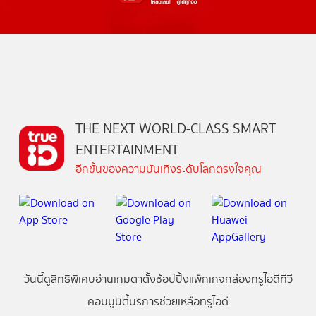
THE NEXT WORLD-CLASS SMART
ENTERTAINMENT
อีกขั้นของความบันเทิงระดับโลกตรงใจคุณ
วันนี้
ดู
สิทธิพิเศษ
อ่าน
เกม
ตาตั้ง
ช้อปปิ้ง
แพ็กเกจ
กล่องทรูไอดีทีวี
คอมมูนิตี้
บริการช่วยเหลือทรูไอดี