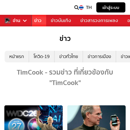
TH
เข้าสู่ระบบ
บคุณ
อ่าน
กีฬา
ข่าว
ข่าวบันเทิง
ข่าวสารวงการเพลง
อ
ข่าว
หน้าแรก
โควิด-19
ข่าวทั่วไทย
ข่าวการเมือง
ข่าว
TimCook - รวมข่าว ที่เกี่ยวข้องกับ
"TimCook"