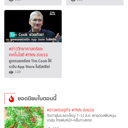
#ข่าววิทยาศาสตร์และ
เทคโนโลยี
#TNN ช่อง16
ยูเครนขอร้อง Tim Cook ให้
ระงับ App Store ในรัสเซีย!
120
ยอดนิยมในตอนนี้
#ข่าวเศรษฐกิจ
#TNN ช่อง16
จับตาฝนระลอกใหญ่ 7–11 ส.ค. พายุดอลฟินหนุน
มรสุม ไทยฝนหนัก-คลื่นทะเลแรง