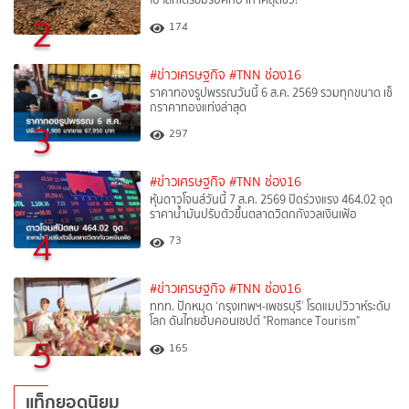
2
174
#ข่าวเศรษฐกิจ
#TNN ช่อง16
ราคาทองรูปพรรณวันนี้ 6 ส.ค. 2569 รวมทุกขนาด เช็
กราคาทองแท่งล่าสุด
3
297
#ข่าวเศรษฐกิจ
#TNN ช่อง16
หุ้นดาวโจนส์วันนี้ 7 ส.ค. 2569 ปิดร่วงแรง 464.02 จุด
ราคาน้ำมันปรับตัวขึ้นตลาดวิตกกังวลเงินเฟ้อ
4
73
#ข่าวเศรษฐกิจ
#TNN ช่อง16
ททท. ปักหมุด ‘กรุงเทพฯ-เพชรบุรี’ โรดแมปวิวาห์ระดับ
โลก ดันไทยฮับคอนเซปต์ "Romance Tourism"
5
165
แท็กยอดนิยม