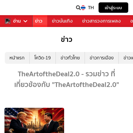
TH
เข้าสู่ระบบ
บคุณ
อ่าน
กีฬา
ข่าว
ข่าวบันเทิง
ข่าวสารวงการเพลง
อ
ข่าว
หน้าแรก
โควิด-19
ข่าวทั่วไทย
ข่าวการเมือง
ข่าว
TheArtoftheDeal2.0 - รวมข่าว ที่
เกี่ยวข้องกับ "TheArtoftheDeal2.0"