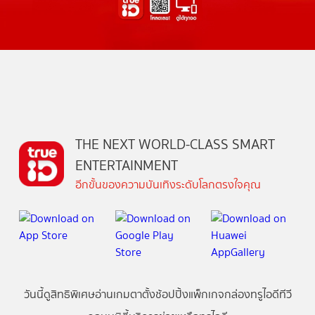
THE NEXT WORLD-CLASS SMART
ENTERTAINMENT
อีกขั้นของความบันเทิงระดับโลกตรงใจคุณ
วันนี้
ดู
สิทธิพิเศษ
อ่าน
เกม
ตาตั้ง
ช้อปปิ้ง
แพ็กเกจ
กล่องทรูไอดีทีวี