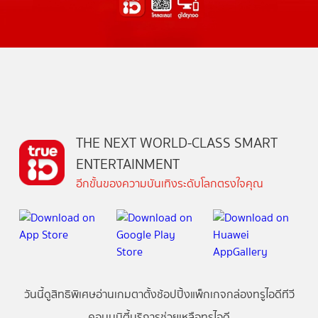
THE NEXT WORLD-CLASS SMART
ENTERTAINMENT
อีกขั้นของความบันเทิงระดับโลกตรงใจคุณ
วันนี้
ดู
สิทธิพิเศษ
อ่าน
เกม
ตาตั้ง
ช้อปปิ้ง
แพ็กเกจ
กล่องทรูไอดีทีวี
คอมมูนิตี้
บริการช่วยเหลือทรูไอดี