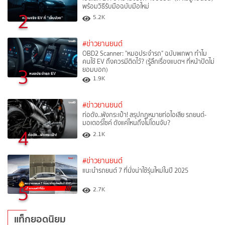
พร้อมวิธีรับมือฉบับมือใหม่
2
5.2K
#ข่าวยานยนต์
OBD2 Scanner: "หมอประจำรถ" ฉบับพกพา ทำไม
คนใช้ EV ถึงควรมีติดไว้? (รู้ลึกเรื่องแบตฯ ที่หน้าปัดไม่
3
ยอมบอก)
1.9K
#ข่าวยานยนต์
ท่อดัง..พังกระเป๋า! สรุปกฎหมายท่อไอเสีย รถยนต์-
มอเตอร์ไซค์ ดังแค่ไหนถึงไม่โดนจับ?
4
2.1K
#ข่าวยานยนต์
แนะนำรถยนต์ 7 ที่นั่งน่าใช้รุ่นใหม่ในปี 2025
5
2.7K
แท็กยอดนิยม