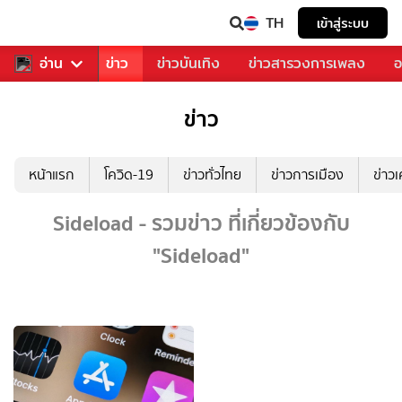
TH
เข้าสู่ระบบ
บคุณ
อ่าน
กีฬา
ข่าว
ข่าวบันเทิง
ข่าวสารวงการเพลง
อ
ข่าว
หน้าแรก
โควิด-19
ข่าวทั่วไทย
ข่าวการเมือง
ข่าว
Sideload - รวมข่าว ที่เกี่ยวข้องกับ
"Sideload"