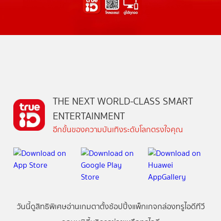
THE NEXT WORLD-CLASS SMART
ENTERTAINMENT
อีกขั้นของความบันเทิงระดับโลกตรงใจคุณ
วันนี้
ดู
สิทธิพิเศษ
อ่าน
เกม
ตาตั้ง
ช้อปปิ้ง
แพ็กเกจ
กล่องทรูไอดีทีวี