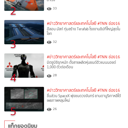
2
33
#ข่าววิทยาศาสตร์และเทคโนโลยี
#TNN ช่อง16
อีลอน มัสก์ ทุ่มสร้าง Terafab โรงงานชิปที่ใหญ่สุดใน
โลก
3
32
#ข่าววิทยาศาสตร์และเทคโนโลยี
#TNN ช่อง16
มิตซูบิชิรุกหนัก ตั้งสายผลิตหุ่นยนต์ฮิวแมนนอยด์
1,000 ตัวต่อเดือน
4
28
#ข่าววิทยาศาสตร์และเทคโนโลยี
#TNN ช่อง16
ชิ้นส่วน SpaceX พุ่งชนดวงจันทร์ ยานดานูริเกาหลีใต้
เผยภาพหลุมใหม่
5
26
แท็กยอดนิยม