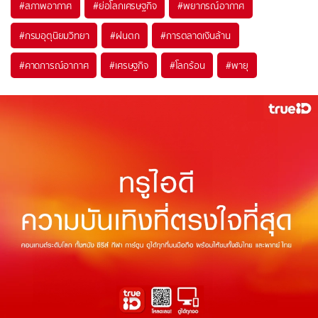
#
สภาพอากาศ
#
ย่อโลกเศรษฐกิจ
#
พยากรณ์อากาศ
#
กรมอุตุนิยมวิทยา
#
ฝนตก
#
การตลาดเงินล้าน
#
คาดการณ์อากาศ
#
เศรษฐกิจ
#
โลกร้อน
#
พายุ