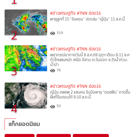
#ข่าวเศรษฐกิจ
#TNN ช่อง16
พายุลูกที่ 15 “จันหอม” จ่อถล่ม “ญี่ปุ่น” 11 ส.ค.นี้
2
319
#ข่าวเศรษฐกิจ
#TNN ช่อง16
พยากรณ์อากาศวันนี้ 8 ส.ค.69 อุตุฯ เตือน 8-11 ส.ค
ทั่วไทยฝนหนัก เหนือ อีสาน ตะวันออก ระวังน้ำท่วม-
น้ำป่า
3
76
#ข่าวเศรษฐกิจ
#TNN ช่อง16
ญี่ปุ่น อพยพ 2 แสนคน รับมือพายุ “ดอลฟิน” คาดขึ้น
ฝั่งที่จีนตอนใต้ 9-10 ส.ค.นี้
4
50
แท็กยอดนิยม