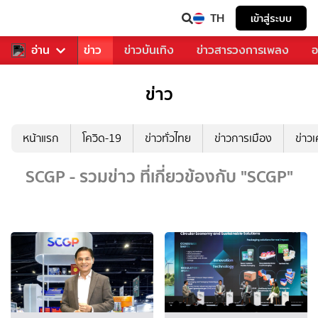
TH
เข้าสู่ระบบ
บคุณ
อ่าน
กีฬา
ข่าว
ข่าวบันเทิง
ข่าวสารวงการเพลง
อ
ข่าว
หน้าแรก
โควิด-19
ข่าวทั่วไทย
ข่าวการเมือง
ข่าว
SCGP - รวมข่าว ที่เกี่ยวข้องกับ "SCGP"