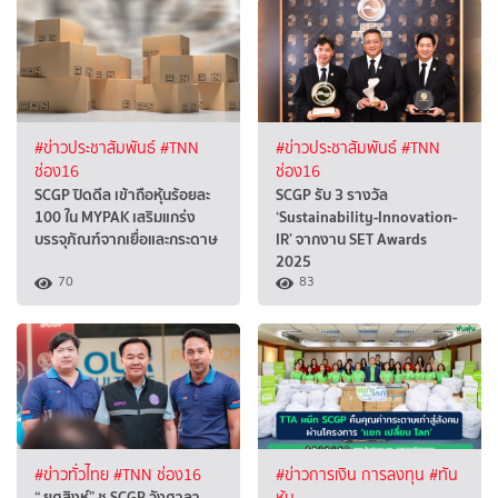
#ข่าวประชาสัมพันธ์
#TNN
#ข่าวประชาสัมพันธ์
#TNN
ช่อง16
ช่อง16
SCGP ปิดดีล เข้าถือหุ้นร้อยละ
SCGP รับ 3 รางวัล
100 ใน MYPAK เสริมแกร่ง
‘Sustainability-Innovation-
บรรจุภัณฑ์จากเยื่อและกระดาษ
IR’ จากงาน SET Awards
2025
70
83
#ข่าวทั่วไทย
#TNN ช่อง16
#ข่าวการเงิน การลงทุน
#ทัน
“ ยศสิงห์” ชู SCGP วังศาลา