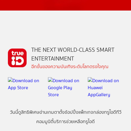
THE NEXT WORLD-CLASS SMART
ENTERTAINMENT
อีกขั้นของความบันเทิงระดับโลกตรงใจคุณ
วันนี้
ดู
สิทธิพิเศษ
อ่าน
เกม
ตาตั้ง
ช้อปปิ้ง
แพ็กเกจ
กล่องทรูไอดีทีวี
คอมมูนิตี้
บริการช่วยเหลือทรูไอดี