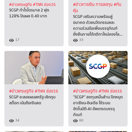
#ข่าวเศรษฐกิจ
#TNN ช่อง16
#ข่าวการเงิน การลงทุน
#ทัน
SCGP กำไรไตรมาส 2 พุ่ง
หุ้น
128% ปันผล 0.40 บาท
SCGP เสริมความพร้อมสู่
อนาคต ด้วยนวัตกรรมและ
ความร่วมมือเพื่อบรรจุภัณฑ์
ยั่งยืนภายใต้กติกาใหม่ของโล…
17
33
#ข่าวเศรษฐกิจ
#TNN ช่อง16
#ข่าวเศรษฐกิจ
#TNN ช่อง16
SCGP ชะลอแผนสหรัฐ เลิกตุน
"SCGP" ลงทุนหมื่นล้าน ปักหมุด
สต็อก เน้นถือเงินสด
อาเซียน-อินเดีย ใช้ระบบ
อัตโนมัติ-AI อัพเกรดบรรจุ
ภัณฑ์
34
60