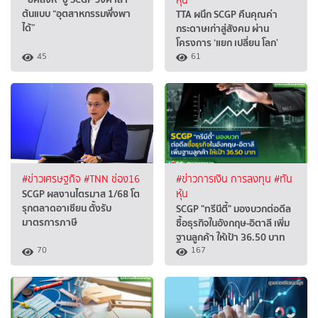
หุ้น
ต้นแบบ “อุตสาหกรรมพึ่งพา
TTA ผนึก SCGP คืนคุณค่า
ได้”
กระดาษเก่าสู่สังคม ผ่าน
โครงการ ‘แยก เปลี่ยน โลก’
45
61
#ข่าวเศรษฐกิจ
#TNN ช่อง16
#ข่าวการเงิน การลงทุน
#ทัน
SCGP ผลงานไตรมาส 1/68 โต
หุ้น
รุกตลาดอาเซียน ตั้งรับ
SCGP "ทรีนีตี้" มองบวกต่อดีล
มาตรการภาษี
ซื้อธุรกิจในอังกฤษ-อิตาลี เพิ่ม
ฐานลูกค้า ให้เป้า 36.50 บาท
70
167