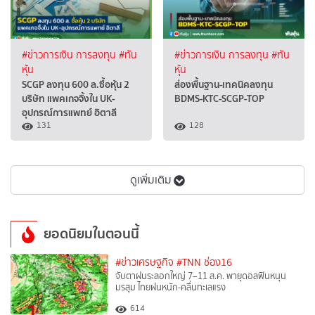
#ข่าวการเงิน การลงทุน
#ทัน
#ข่าวการเงิน การลงทุน
#ทัน
หุ้น
หุ้น
SCGP ลงทุน 600 ล.ซื้อหุ้น 2
ส่องพื้นฐาน-เทคนิคลงทุน
บริษัท แพคเกจจิ้งใน UK-
BDMS-KTC-SCGP-TOP
อุปกรณ์การแพทย์ อิตาลี
131
128
ดูเพิ่มเติม
ยอดนิยมในตอนนี้
#ข่าวเศรษฐกิจ
#TNN ช่อง16
จับตาฝนระลอกใหญ่ 7–11 ส.ค. พายุดอลฟินหนุน
มรสุม ไทยฝนหนัก-คลื่นทะเลแรง
1
614