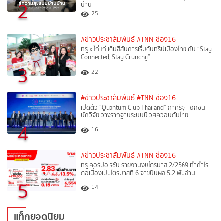
2
บ้าน
25
#ข่าวประชาสัมพันธ์
#TNN ช่อง16
ทรู x โก๋แก่ เติมสีสันการเริ่มต้นทริปเมืองไทย กับ “Stay
Connected, Stay Crunchy”
3
22
#ข่าวประชาสัมพันธ์
#TNN ช่อง16
เปิดตัว “Quantum Club Thailand” ภาครัฐ–เอกชน–
นักวิจัย วางรากฐานระบบนิเวศควอนตัมไทย
4
16
#ข่าวประชาสัมพันธ์
#TNN ช่อง16
ทรู คอร์ปอเรชั่น รายงานงบไตรมาส 2/2569 ทำกำไร
ต่อเนื่องเป็นไตรมาสที่ 6 จ่ายปันผล 5.2 พันล้าน
5
14
แท็กยอดนิยม