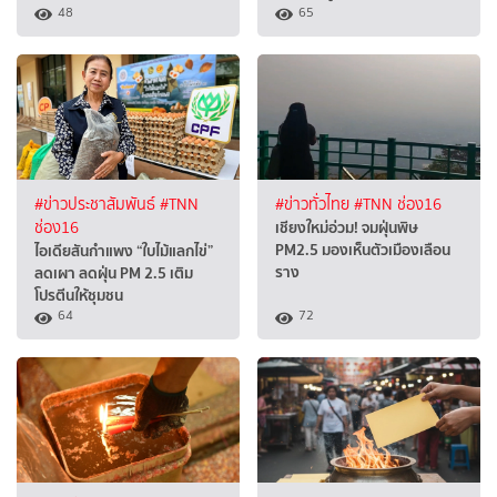
48
65
#ข่าวประชาสัมพันธ์
#TNN
#ข่าวทั่วไทย
#TNN ช่อง16
เชียงใหม่อ่วม! จมฝุ่นพิษ
ช่อง16
PM2.5 มองเห็นตัวเมืองเลือน
ไอเดียสันกำแพง “ใบไม้แลกไข่”
ราง
ลดเผา ลดฝุ่น PM 2.5 เติม
โปรตีนให้ชุมชน
64
72