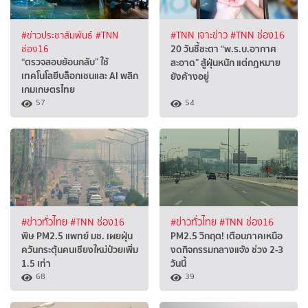
#ข่าวประชาสัมพันธ์
#TNN
#TNN เจาะข่าว
#TNN ช่อง16
20 วันชี้ชะตา “พ.ร.บ.อากาศ
ช่อง16
“ตรวจสอบย้อนกลับ” ใช้
สะอาด” สู้ฝุ่นหนัก แต่กฎหมาย
เทคโนโลยีบล็อกเชนและ AI พลิก
ยังค้างอยู่
เกมเกษตรไทย
57
54
#ข่าวทั่วไทย
#TNN ช่อง16
#ข่าวทั่วไทย
#TNN ช่อง16
พิษ PM2.5 แพทย์ มช. เผยฝุ่น
PM2.5 วิกฤต! เตือนภาคเหนือ
ควันกระตุ้นคนเชียงใหม่ป่วยเพิ่ม
งดกิจกรรมกลางแจ้ง ช่วง 2-3
1.5 เท่า
วันนี้
68
39