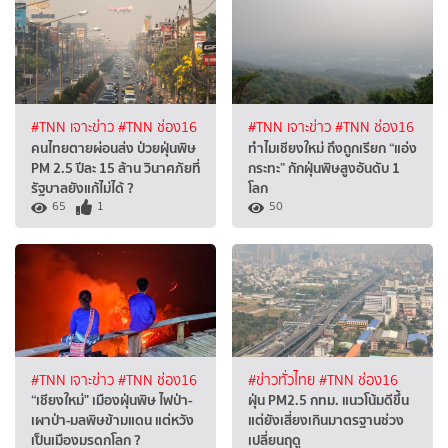
#TNN เจาะข่าว
#TNN ช่อง16
#TNN เจาะข่าว
#TNN ช่อง16
คนไทยตายผ่อนส่ง ป่วยฝุ่นพิษ
ทำไมเชียงใหม่ ถึงถูกเรียก “แอ่ง
PM 2.5 ปีละ 15 ล้าน วินาศภัยที่
กระทะ” กักฝุ่นพิษสูงอันดับ 1
รัฐบาลยังแก้ไม่ได้ ?
โลก
65
1
50
#TNN เจาะข่าว
#TNN ช่อง16
#ข่าวทั่วไทย
#TNN ช่อง16
“เชียงใหม่" เมืองฝุ่นพิษ ไฟป่า-
ฝุ่น PM2.5 กทม. แนวโน้มดีขึ้น
เผาป่า-มลพิษข้ามแดน แต่หวัง
แต่ยังเสี่ยงเกินมาตรฐานช่วง
เป็นเมืองมรดกโลก ?
เปลี่ยนฤดู