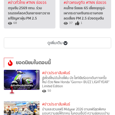
#ข่าวทั่วไทย
#TNN ช่อง16
#ข่าวเศรษฐกิจ
#TNN ช่อง16
ตรุษจีน 2569 กทม. ร่วม
คนไทย ร้อยละ 65 เลี่ยงจุดธูป-
รณรงค์ลดควันกลางเยาวราช
เผากระดาษเงินกระดาษทอง
แก้ปัญหาฝุ่น PM 2.5
ลดเสี่ยง PM 2.5 ช่วงตรุษจีน
68
37
1
ดูเพิ่มเติม
ยอดนิยมในตอนนี้
#ข่าวประชาสัมพันธ์
สู่สไตล์ใหม่อันไกลโพ้น บัซ ไลท์เยียร์ออกเดินทางครั้ง
ใหม่ ด้วย New Honda "Giorno+ BUZZ LIGHTYEAR"
1
Limited Edition
50
#ข่าวประชาสัมพันธ์
บ้านและสวนแฟร์ Midyear 2026 งานแฟร์สุดพิเศษ
มอบความสุขให้ทุกคน ในคอนเซ็ปต์ ความสุขแบบบ้าน