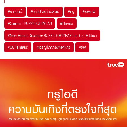
#
ข่าววันนี้
#
ข่าวประชาสัมพันธ์
#
ทรู
#
ซีพีเอฟ
#
Giorno+ BUZZ LIGHTYEAR
#
Honda
#
New Honda Giorno+ BUZZ LIGHTYEAR Limited Edition
#
บัซ ไลท์เยียร์
#
เจริญโภคภัณฑ์อาหาร
#
ซีพี