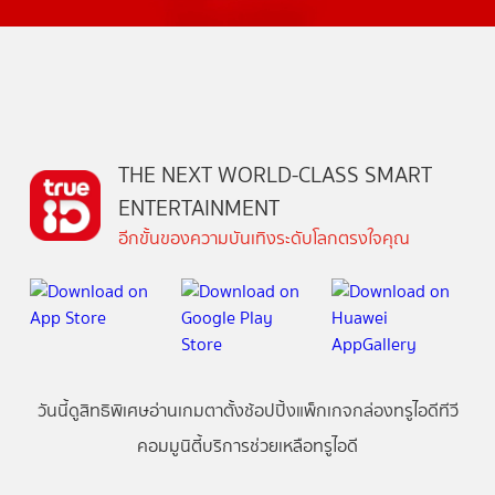
THE NEXT WORLD-CLASS SMART
ENTERTAINMENT
อีกขั้นของความบันเทิงระดับโลกตรงใจคุณ
วันนี้
ดู
สิทธิพิเศษ
อ่าน
เกม
ตาตั้ง
ช้อปปิ้ง
แพ็กเกจ
กล่องทรูไอดีทีวี
คอมมูนิตี้
บริการช่วยเหลือทรูไอดี