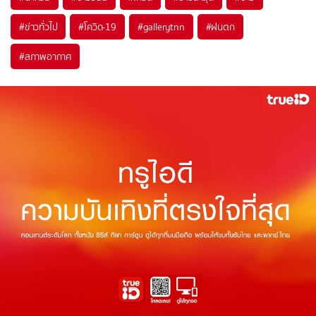
#
ข่าวทั่วไป
#
โควิด-19
#
gallerytnn
#
ฝนตก
#
สภาพอากาศ