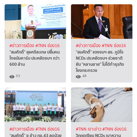
#ข่าวการเมือง
#TNN ช่อง16
#ข่าวการเมือง
#TNN ช่อง16
"สมศักดิ์" ลุยศรีสะเกษ ปลื้มคน
"สมศักดิ์" แจงงบฯ สธ. ภูมิใจ
ไทยนับคาร์บ ประหยัดงบฯ กว่า
NCDs ประหยัดงบฯ ช่วยชาติ
600 ล้าน
ยัน "หลานชาย" ไม่ได้ทำธุรกิจ
โยงกระทรวง
53
48
#ข่าวการเมือง
#TNN ช่อง16
#TNN เจาะข่าว
#TNN ช่อง16
“สมศักดิ์” ชู ข้าว กข.43 ลดป่วย
วิกฤตเงียบ NCDs เบาหวาน