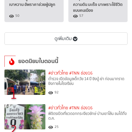
เบาหวาน อัพราคาช่วยผู้ปลูก
ความดัน มะเร็ง มาเพราะใช้ชีวิต
แบบคนเมือง
50
57
ดูเพิ่มเติม
ยอดนิยมในตอนนี้
#ข่าวทั่วไทย
#TNN ช่อง16
ตำรวจ เปิดข้อมูลเด็กวัย 14 ปี ยิงปู่-ย่า ก่อนมากราด
ยิงภายในโรงเรียน
1
92
#ข่าวทั่วไทย
#TNN ช่อง16
พิจิตรเปิดเที่ยวดอกกระเจียวยักษ์ บ้านเขาโล้น ชมได้ถึง
ต.ค.
2
25