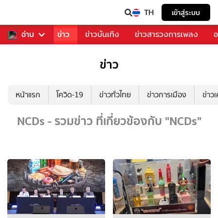
TH
เข้าสู่ระบบ
บคุณ
อ่าน
กีฬา
ข่าว
ข่าวบันเทิง
ข่าวสารวงการเพลง
อ
ข่าว
หน้าแรก
โควิด-19
ข่าวทั่วไทย
ข่าวการเมือง
ข่าว
NCDs - รวมข่าว ที่เกี่ยวข้องกับ "NCDs"