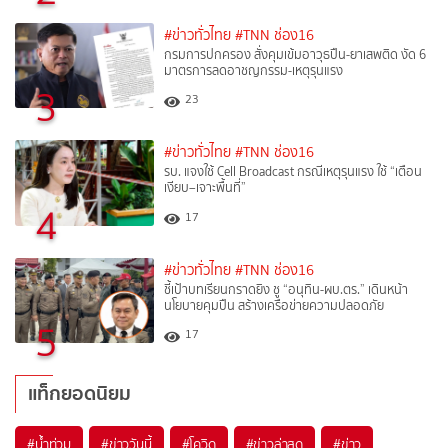
#ข่าวทั่วไทย
#TNN ช่อง16
กรมการปกครอง สั่งคุมเข้มอาวุธปืน-ยาเสพติด งัด 6
มาตรการลดอาชญกรรม-เหตุรุนแรง
3
23
#ข่าวทั่วไทย
#TNN ช่อง16
รบ. แจงใช้ Cell Broadcast กรณีเหตุรุนแรง ใช้ “เตือน
เงียบ–เจาะพื้นที่”
4
17
#ข่าวทั่วไทย
#TNN ช่อง16
ชี้เป้าบทเรียนกราดยิง ชู “อนุทิน-ผบ.ตร.” เดินหน้า
นโยบายคุมปืน สร้างเครือข่ายความปลอดภัย
5
17
แท็กยอดนิยม
#
น้ำท่วม
#
ข่าววันนี้
#
โควิด
#
ข่าวล่าสุด
#
ข่าว