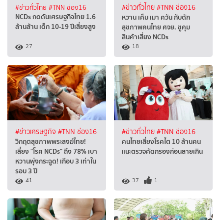
#ข่าวทั่วไทย
#TNN ช่อง16
#ข่าวทั่วไทย
#TNN ช่อง16
NCDs กดดันเศรษฐกิจไทย 1.6
หวาน เค็ม เมา ควัน กับดัก
ล้านล้าน เด็ก 10-19 ปีเสี่ยงสูง
สุขภาพคนไทย ศจย. ชูคุม
สินค้าเสี่ยง NCDs
27
18
#ข่าวเศรษฐกิจ
#TNN ช่อง16
#ข่าวทั่วไทย
#TNN ช่อง16
วิกฤตสุขภาพพระสงฆ์ไทย!
คนไทยเสี่ยงโรคไต 10 ล้านคน
เสี่ยง "โรค NCDs" ถึง 78% เบา
แนะตรวจคัดกรองก่อนสายเกิน
หวานพุ่งกระฉูด! เกือบ 3 เท่าใน
รอบ 3 ปี
41
37
1