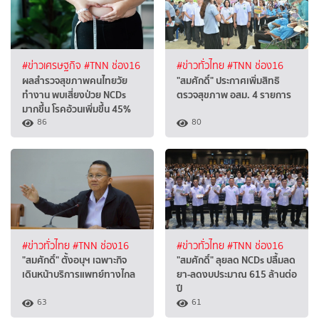
#ข่าวเศรษฐกิจ
#TNN ช่อง16
#ข่าวทั่วไทย
#TNN ช่อง16
ผลสำรวจสุขภาพคนไทยวัย
"สมศักดิ์" ประกาศเพิ่มสิทธิ
ทำงาน พบเสี่ยงป่วย NCDs
ตรวจสุขภาพ อสม. 4 รายการ
มากขึ้น โรคอ้วนเพิ่มขึ้น 45%
86
80
#ข่าวทั่วไทย
#TNN ช่อง16
#ข่าวทั่วไทย
#TNN ช่อง16
"สมศักดิ์" ตั้งอนุฯ เฉพาะกิจ
"สมศักดิ์" ลุยลด NCDs ปลื้มลด
เดินหน้าบริการแพทย์ทางไกล
ยา-ลดงบประมาณ 615 ล้านต่อ
ปี
63
61