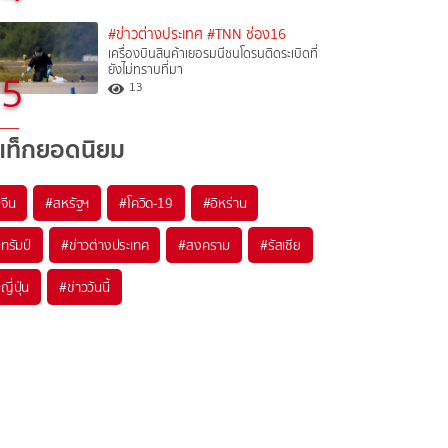
#ข่าวต่างประเทศ
#TNN ช่อง16
เครื่องบินสินค้าเยอรมนีชนโดรนติดระเบิดที่
ยังไม่ทราบที่มา
5
13
แท็กยอดนิยม
#
จีน
#
สหรัฐฯ
#
โควิด-19
#
อิหร่าน
#
ทรัมป์
#
ข่าวต่างประเทศ
#
สงคราม
#
รัสเซีย
#
ญี่ปุ่น
#
ข่าววันนี้