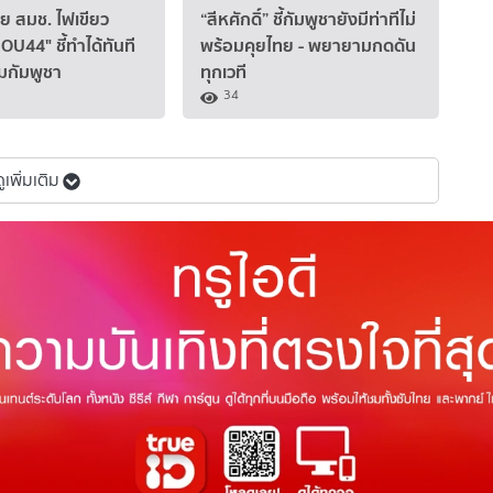
ย สมช. ไฟเขียว
“สีหศักดิ์” ชี้กัมพูชายังมีท่าทีไม่
OU44" ชี้ทำได้ทันที
พร้อมคุยไทย - พยายามกดดัน
มกัมพูชา
ทุกเวที
34
ดูเพิ่มเติม