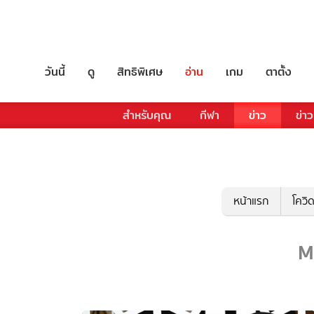
วันนี้
ดู
สิทธิพิเศษ
อ่าน
เกม
ตาตั้ง
สำหรับคุณ
กีฬา
ข่าว
ข่าว
หน้าแรก
โควิ
M