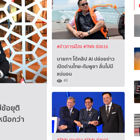
#ข่าวการเมือง
#TNN ช่อง16
นายกฯ โต้คลิป AI ปล่อยข่าว
เปิดด่านไทย-กัมพูชา ลั่นไม่มี
แน่นอน
40
ีข้อยุติ
หนือกว่า