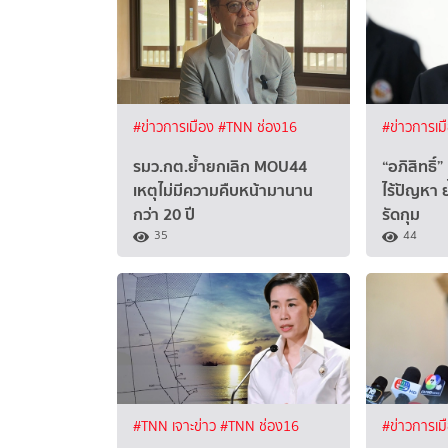
#ข่าวการเมือง
#TNN ช่อง16
#ข่าวการเม
รมว.กต.ย้ำยกเลิก MOU44
“อภิสิทธิ์
เหตุไม่มีความคืบหน้ามานาน
ไร้ปัญหา 
กว่า 20 ปี
รัดกุม
35
44
#TNN เจาะข่าว
#TNN ช่อง16
#ข่าวการเม