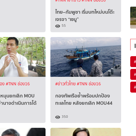
#TNN เจาะข่าว
#TNN ช่อง16
ไทย–กัมพูชา เริ่มบทใหม่บนโต๊ะ
เจรจา “เซบู”
55
ือง
#TNN ช่อง16
#ข่าวทั่วไทย
#TNN ช่อง16
’ หนุนยกเลิก MOU
กองทัพเรือย้ำพร้อมปกป้อง
มีอำนาจดำเนินการได้
ทะเลไทย หลังยกเลิก MOU44
350