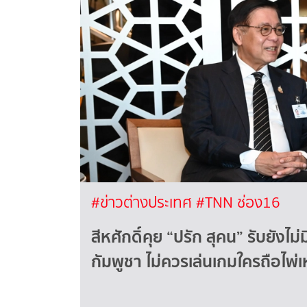
#ข่าวต่างประเทศ
#TNN ช่อง16
สีหศักดิ์คุย “ปรัก สุคน” รับยังไม่ม
กัมพูชา ไม่ควรเล่นเกมใครถือไพ่เ