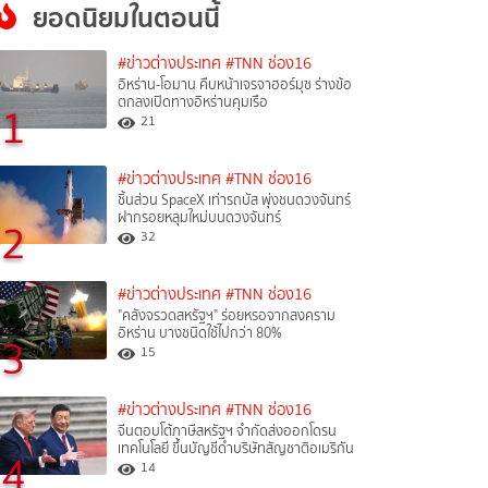
ยอดนิยมในตอนนี้
#ข่าวต่างประเทศ
#TNN ช่อง16
อิหร่าน-โอมาน คืบหน้าเจรจาฮอร์มุซ ร่างข้อ
ตกลงเปิดทางอิหร่านคุมเรือ
1
21
#ข่าวต่างประเทศ
#TNN ช่อง16
ชิ้นส่วน SpaceX เท่ารถบัส พุ่งชนดวงจันทร์
ฝากรอยหลุมใหม่บนดวงจันทร์
2
32
#ข่าวต่างประเทศ
#TNN ช่อง16
"คลังจรวดสหรัฐฯ" ร่อยหรอจากสงคราม
อิหร่าน บางชนิดใช้ไปกว่า 80%
3
15
#ข่าวต่างประเทศ
#TNN ช่อง16
จีนตอบโต้ภาษีสหรัฐฯ จำกัดส่งออกโดรน
เทคโนโลยี ขึ้นบัญชีดำบริษัทสัญชาติอเมริกัน
4
14