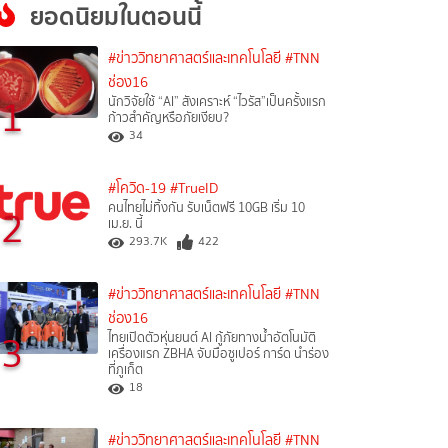
ยอดนิยมในตอนนี้
#ข่าววิทยาศาสตร์และเทคโนโลยี
#TNN
ช่อง16
1
นักวิจัยใช้ “AI” สังเคราะห์ “ไวรัส”เป็นครั้งแรก
ก้าวสำคัญหรือภัยเงียบ?
34
#โควิด-19
#TrueID
คนไทยไม่ทิ้งกัน รับเน็ตฟรี 10GB เริ่ม 10
2
เม.ย. นี้
293.7K
422
#ข่าววิทยาศาสตร์และเทคโนโลยี
#TNN
ช่อง16
3
ไทยเปิดตัวหุ่นยนต์ AI กู้ภัยทางน้ำอัตโนมัติ
เครื่องแรก ZBHA จับมือซูเปอร์ การ์ด นำร่อง
ที่ภูเก็ต
18
#ข่าววิทยาศาสตร์และเทคโนโลยี
#TNN