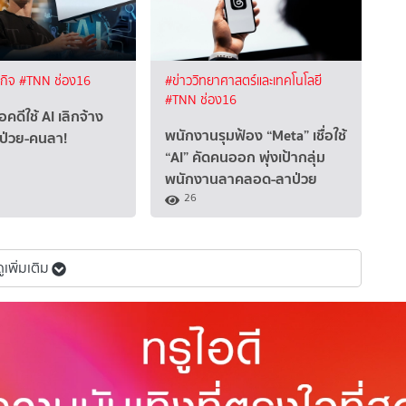
ฐกิจ
#TNN ช่อง16
#ข่าววิทยาศาสตร์และเทคโนโลยี
#TNN ช่อง16
คดีใช้ AI เลิกจ้าง
พนักงานรุมฟ้อง “Meta” เชื่อใช้
นป่วย-คนลา!
“AI” คัดคนออก พุ่งเป้ากลุ่ม
พนักงานลาคลอด-ลาป่วย
26
ดูเพิ่มเติม