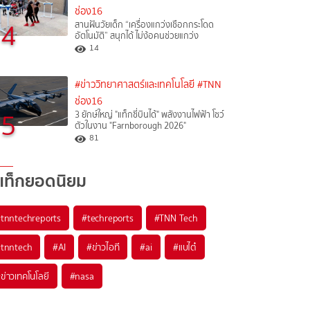
ช่อง16
4
สานฝันวัยเด็ก “เครื่องแกว่งเชือกกระโดด
อัตโนมัติ” สนุกได้ ไม่ง้อคนช่วยแกว่ง
14
#ข่าววิทยาศาสตร์และเทคโนโลยี
#TNN
ช่อง16
5
3 ยักษ์ใหญ่ "แท็กซี่บินได้" พลังงานไฟฟ้า โชว์
ตัวในงาน "Farnborough 2026"
81
แท็กยอดนิยม
#
tnntechreports
#
techreports
#
TNN Tech
#
tnntech
#
AI
#
ข่าวไอที
#
ai
#
แบไต๋
#
ข่าวเทคโนโลยี
#
nasa