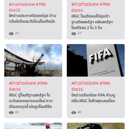
#ข่าวต่างประเทศ
#TNN
#ข่าวต่างประเทศ
#TNN
ช่อง16
ช่อง16
อิหร่านประกาศปิดฮอร์มุซ ด้าน
IRGC โจมตีตอบโต้มุ่งเป้า
ทรัมป์เตือนระวังโดนโจมตีหนัก
ฐานทัพสหรัฐฯ หลังสหรัฐฯ
โจมตีรอบ 2 ใน 3 วัน
23
37
#ข่าวต่างประเทศ
#TNN
#ข่าวต่างประเทศ
#TNN
ช่อง16
ช่อง16
IRGC ขู่โจมตีฐานสหรัฐฯ ใน
อิหร่านเรียกร้อง FIFA ห้ามดู
ตะวันออกกลางรอบใหม่ หาก
หมื่น IRGC ในศึกฟุตบอลโลก
เรือบรรทุกน้ำมันถูกโจมตีอีก
41
40