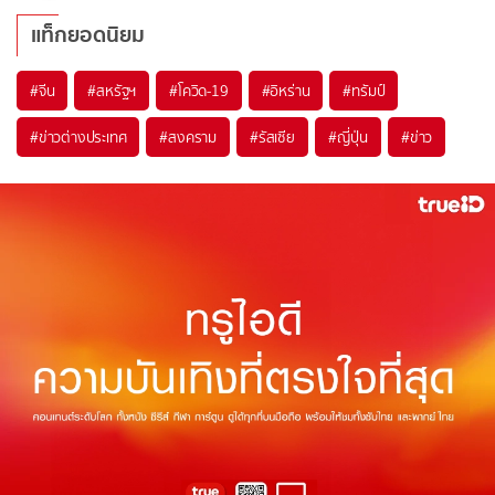
แท็กยอดนิยม
#
จีน
#
สหรัฐฯ
#
โควิด-19
#
อิหร่าน
#
ทรัมป์
#
ข่าวต่างประเทศ
#
สงคราม
#
รัสเซีย
#
ญี่ปุ่น
#
ข่าว