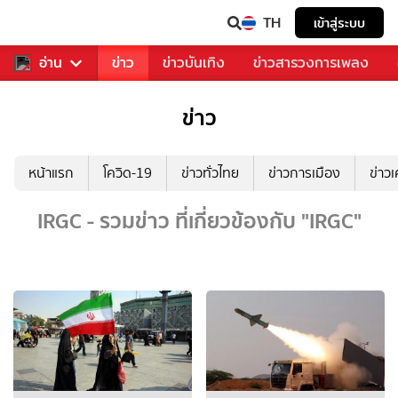
TH
เข้าสู่ระบบ
ับคุณ
อ่าน
กีฬา
ข่าว
ข่าวบันเทิง
ข่าวสารวงการเพลง
ข่าว
หน้าแรก
โควิด-19
ข่าวทั่วไทย
ข่าวการเมือง
ข่าว
IRGC - รวมข่าว ที่เกี่ยวข้องกับ "IRGC"