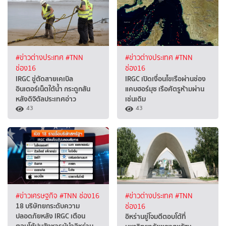
#ข่าวต่างประเทศ
#TNN
#ข่าวต่างประเทศ
#TNN
ช่อง16
ช่อง16
IRGC ขู่ตัดสายเคเบิล
IRGC เปิดเงื่อนไขเรือผ่านช่อง
อินเตอร์เน็ตใต้น้ำ กระดูกสัน
แคบฮอร์มุซ เรือศัตรูห้ามผ่าน
หลังดิจิตัลประเทศอ่าว
เช่นเดิม
43
43
#ข่าวเศรษฐกิจ
#TNN ช่อง16
#ข่าวต่างประเทศ
#TNN
18 บริษัทยกระดับความ
ช่อง16
ปลอดภัยหลัง IRGC เตือน
อิหร่านขู่โจมตีตอบโต้ที่