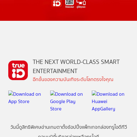
THE NEXT WORLD-CLASS SMART
ENTERTAINMENT
อีกขั้นของความบันเทิงระดับโลกตรงใจคุณ
วันนี้
ดู
สิทธิพิเศษ
อ่าน
เกม
ตาตั้ง
ช้อปปิ้ง
แพ็กเกจ
กล่องทรูไอดีทีวี
คอมมูนิตี้
บริการช่วยเหลือทรูไอดี