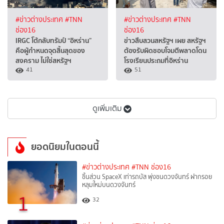
#ข่าวต่างประเทศ
#TNN
#ข่าวต่างประเทศ
#TNN
ช่อง16
ช่อง16
IRGC โต้กลับทรัมป์ “อิหร่าน”
ข่าวสืบสวนสหรัฐฯ เผย สหรัฐฯ
คือผู้กำหนดจุดสิ้นสุดของ
ต้องรับผิดชอบโจมตีพลาดโดน
สงคราม ไม่ใช่สหรัฐฯ
โรงเรียนประถมที่อิหร่าน
41
51
ดูเพิ่มเติม
ยอดนิยมในตอนนี้
#ข่าวต่างประเทศ
#TNN ช่อง16
ชิ้นส่วน SpaceX เท่ารถบัส พุ่งชนดวงจันทร์ ฝากรอย
หลุมใหม่บนดวงจันทร์
1
32