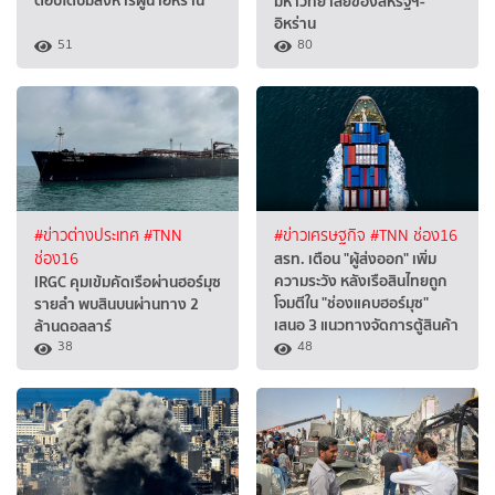
ตอบโต้ปมสังหารผู้นำอิหร่าน
มหาวิทยาลัยของสหรัฐฯ-
อิหร่าน
51
80
#ข่าวต่างประเทศ
#TNN
#ข่าวเศรษฐกิจ
#TNN ช่อง16
สรท. เตือน "ผู้ส่งออก" เพิ่ม
ช่อง16
ความระวัง หลังเรือสินไทยถูก
IRGC คุมเข้มคัดเรือผ่านฮอร์มุซ
โจมตีใน "ช่องแคบฮอร์มุซ"
รายลำ พบสินบนผ่านทาง 2
เสนอ 3 แนวทางจัดการตู้สินค้า
ล้านดอลลาร์
38
48