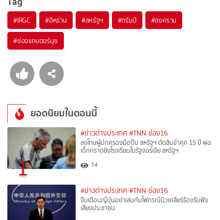
Tag
#
IRGC
#
อิหร่าน
#
สหรัฐฯ
#
ทรัมป์
#
สงคราม
#
ช่องแคบฮอร์มุซ
ยอดนิยมในตอนนี้
#ข่าวต่างประเทศ
#TNN ช่อง16
ลงโทษผู้ปกครองมือปืน สหรัฐฯ ตัดสินจำคุก 15 ปี พ่อ
เด็กกราดยิงโรงเรียนในรัฐจอร์เจีย สหรัฐฯ
1
34
#ข่าวต่างประเทศ
#TNN ช่อง16
จีนเตือนญี่ปุ่นอย่าเล่นกับไฟกรณีนิวเคลียร์ร้องรับฟัง
เสียงประชาชน