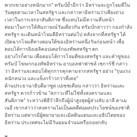
พวกเขาอย่างหนักมาก” ทรัมป์ย้ำอีกว่า อิหร่านจะถูกโจมตีใน
วันพุธตามเวลาในสหรัฐฯ และกล่าวหาอิหร่านว่าเพียงถ่วง
เวลาในการเจรจาสันติภาพ ซึ่งแทบไม่มีความคืบหน้า
ต่อมาในการให้สัมภาษณ์วันเดียวกัน ทรัมป์กล่าวว่า กองกำลัง
สหรัฐฯ จะเดินหน้าโจมตีอิหร่านต่อไป หลังจากที่สหรัฐฯ ได้
เปิดฉากโจมตีทางตอนใต้ของอิหร่านหนึ่งวันก่อนหน้า เพื่อ
ตอบโต้การยิงเฮลิคอปเตอร์กองทัพสหรัฐฯ ตก
อย่างไรก็ตาม เพื่อตอบโต้การโจมตีของสหรัฐฯ และคำขู่ของ
ทรัมป์ โฆษกกองทัพอิหร่าน อาบอลฟาฟาซล์ เชการ์ชี กล่าว
ว่า อิหร่านจะตอบโต้ทุกการคุกคามจากสหรัฐฯ อย่าง “รุนแรง
หนักหน่วง และแข็งกร้าวกว่าที่เคย”
ด้านประธานาธิบดีมาซูด เปเซชเคียน กล่าวว่า อิหร่านและ
สหรัฐฯ ควรก้าวข้าม “สภาวะที่ไม่ใช่ทั้งสงครามและ
สันติภาพ” ระหว่างพิธีรำลึกถึงผู้นำสูงสุดผู้ล่วงลับ อาลี คาเม
เนอี เขากล่าวว่าสงครามไม่เป็นผลดีต่อผลประโยชน์ของชาติ
อิหร่าน แต่หากมีผู้พยายามละเมิดดินแดนและอธิปไตยของ
อิหร่าน ประเทศจะไม่มีวันยอมจำนนหรือถอยกลับ