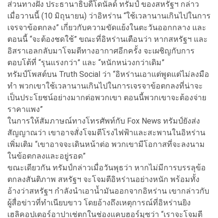
ส่วนทางฝั่ง ประธานาธิบดีโดนัลด์ ทรัมป์ ของสหรัฐฯ กล่าว
เมื่อวานนี้ (10 มิถุนายน) ว่าอิหร่าน “ใช้เวลานานเกินไปในการ
เจรจาข้อตกลง” เกี่ยวกับความขัดแย้งในตะวันออกกลาง และ
ตอนนี้ “จะต้องชดใช้” ขณะที่อิหร่านเตือนว่า หากสหรัฐฯ และ
อิสราเอลกลับมาโจมตีทางอากาศอีกครั้ง จะเผชิญกับการ
ตอบโต้ที่ “รุนแรงกว่า” และ “หนักหน่วงกว่าเดิม”
ทรัมป์โพสต์บน Truth Social ว่า “อิหร่านเอาแต่พูดแต่ไม่ลงมือ
ทำ พวกเขาใช้เวลานานเกินไปในการเจรจาข้อตกลงที่น่าจะ
เป็นประโยชน์อย่างมากต่อพวกเขา ตอนนี้พวกเขาจะต้องจ่าย
ราคาแพง”
ในการให้สัมภาษณ์ทางโทรศัพท์กับ Fox News ทรัมป์ยังส่ง
สัญญาณว่า เขาอาจสั่งโจมตีโรงไฟฟ้าและสะพานในอิหร่าน
เพิ่มเติม “เขาอาจจะเดินหน้าต่อ พวกเขามีโอกาสที่จะลงนาม
ในข้อตกลงและอยู่รอด”
ขณะเดียวกัน ทรัมป์กล่าวเมื่อวันพุธว่า หากไม่มีการบรรลุข้อ
ตกลงสันติภาพ สหรัฐฯ จะโจมตีอิหร่านอย่างหนัก พร้อมทั้ง
อ้างว่าสหรัฐฯ กำลังนำเอาน้ำมันออกจากอิหร่าน เขากล่าวกับ
ผู้สื่อข่าวที่ทำเนียบขาว โดยอ้างถึงเหตุการณ์ที่อิหร่านยิง
เฮลิคอปเตอร์อาปาเช่ตกในช่องแคบฮอร์มุซว่า “เราจะโจมตี