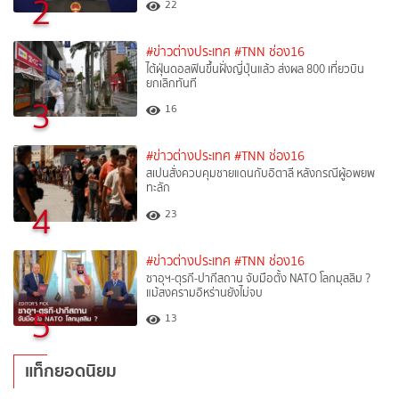
2
22
#ข่าวต่างประเทศ
#TNN ช่อง16
ไต้ฝุ่นดอลฟินขึ้นฝั่งญี่ปุ่นแล้ว ส่งผล 800 เที่ยวบิน
ยกเลิกทันที
3
16
#ข่าวต่างประเทศ
#TNN ช่อง16
สเปนสั่งควบคุมชายแดนกับอิตาลี หลังกรณีผู้อพยพ
ทะลัก
4
23
#ข่าวต่างประเทศ
#TNN ช่อง16
ซาอุฯ-ตุรกี-ปากีสถาน จับมือตั้ง NATO โลกมุสลิม ?
แม้สงครามอิหร่านยังไม่จบ
5
13
แท็กยอดนิยม