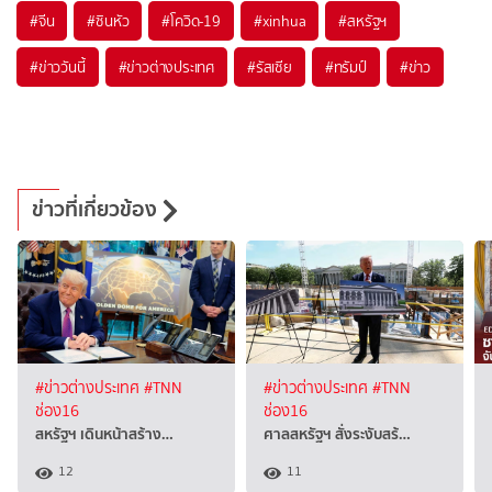
#
จีน
#
ซินหัว
#
โควิด-19
#
xinhua
#
สหรัฐฯ
#
ข่าววันนี้
#
ข่าวต่างประเทศ
#
รัสเซีย
#
ทรัมป์
#
ข่าว
ข่าวที่เกี่ยวข้อง
#ข่าวต่างประเทศ
#TNN
#ข่าวต่างประเทศ
#TNN
ช่อง16
ช่อง16
สหรัฐฯ เดินหน้าสร้าง…
ศาลสหรัฐฯ สั่งระงับสร้…
12
11