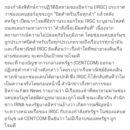
กองกำลังพิทักษ์การปฏิวัติอิสลามของอิหร่าน (IRGC) ประกาศ
ว่าช่องแคบฮอร์มุซจะถูก “ปิดสำหรับเรือทุกลำ” แล้วหลัง
สหรัฐฯ เปิดฉากโจมตีอิหร่านระลอกใหม่ IRGC ระบุผ่านโพสต์
บนเทเลแกรมทางการว่า “คำสั่งนี้จะมีผลทันที” เนื่องจาก
สถานการณ์ความไม่ปลอดภัยในภูมิภาค โดยช่องแคบฮอร์มุซ
ถูกประกาศปิดสำหรับเรือทุกประเภทรวมถึงเรือบรรทุกน้ำมัน
และเรือพาณิชย์ IRGC ยังเตือนว่า เรือลำใดที่พยายามเดินเรือ
ผ่านช่องแคบ จะตกเป็นเป้าหมายโจมตี
ขณะที่ กองบัญชาการกลางสหรัฐฯ (CENTCOM) ออกมา
ปฏิเสธคำกล่าวอ้างดังกล่าว โดยระบุว่าเรือพาณิชย์ยังคงเดิน
ทางเข้าออกช่องแคบได้ตามปกติ ซึ่ง IRGC ก็โต้กลับทันทีว่าไม่
เป็นความจริงโดยก่อนหน้านี้ สำนักข่าวกึ่งทางการของ
อิหร่าน Fars News รายงานว่า มีเรือสองลำที่พยายามผ่านช่อง
แคบฮอร์มุซโดยผิดกฎหมายและถูกโจมตี ขณะเดียวกัน สำนัก
ข่าว IRNA ของรัฐบาลอิหร่านอ้างว่า เกิดการเผชิญหน้า
ระหว่างหน่วยเรือของ IRGC กับกองกำลังสหรัฐฯ ในช่องแคบฮ
อร์มุซ แต่ CENTCOM ยืนยันว่า ไม่มีเรือรบของสหรัฐฯ ถูก
โจมตี