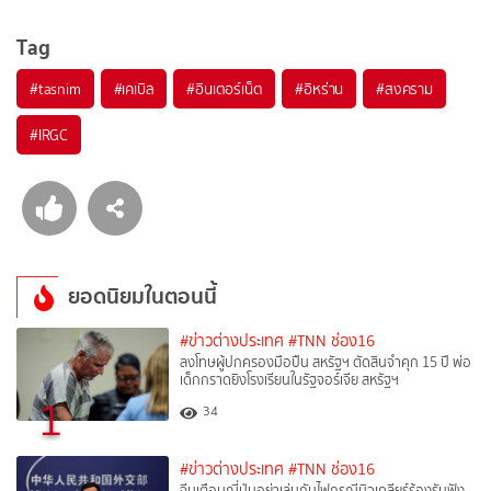
Tag
#
tasnim
#
เคเบิล
#
อินเตอร์เน็ต
#
อิหร่าน
#
สงคราม
#
IRGC
ยอดนิยมในตอนนี้
#ข่าวต่างประเทศ
#TNN ช่อง16
ลงโทษผู้ปกครองมือปืน สหรัฐฯ ตัดสินจำคุก 15 ปี พ่อ
เด็กกราดยิงโรงเรียนในรัฐจอร์เจีย สหรัฐฯ
1
34
#ข่าวต่างประเทศ
#TNN ช่อง16
จีนเตือนญี่ปุ่นอย่าเล่นกับไฟกรณีนิวเคลียร์ร้องรับฟัง