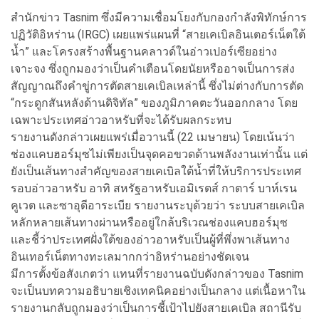
สำนักข่าว Tasnim ซึ่งมีความเชื่อมโยงกับกองกำลังพิทักษ์การ
ปฏิวัติอิหร่าน (IRGC) เผยแพร่แผนที่ “สายเคเบิลอินเตอร์เน็ตใต้
น้ำ” และโครงสร้างพื้นฐานคลาวด์ในอ่าวเปอร์เซียอย่าง
เจาะจง ซึ่งถูกมองว่าเป็นคำเตือนโดยนัยหรืออาจเป็นการส่ง
สัญญาณถึงคำขู่การตัดสายเคเบิลเหล่านี้ ซึ่งไม่ต่างกับการตัด
“กระดูกสันหลังด้านดิจิทัล” ของภูมิภาคตะวันออกกลาง โดย
เฉพาะประเทศอ่าวอาหรับที่จะได้รับผลกระทบ
รายงานดังกล่าวเผยแพร่เมื่อวานนี้ (22 เมษายน) โดยเน้นว่า
ช่องแคบฮอร์มุซไม่เพียงเป็นจุดคอขวดด้านพลังงานเท่านั้น แต่
ยังเป็นเส้นทางสำคัญของสายเคเบิลใต้น้ำที่ให้บริการประเทศ
รอบอ่าวอาหรับ อาทิ สหรัฐอาหรับเอมิเรตส์ กาตาร์ บาห์เรน
คูเวต และซาอุดีอาระเบีย รายงานระบุด้วยว่า ระบบสายเคเบิล
หลักหลายเส้นทางผ่านหรืออยู่ใกล้บริเวณช่องแคบฮอร์มุซ
และชี้ว่าประเทศฝั่งใต้ของอ่าวอาหรับเป็นผู้ที่พึ่งพาเส้นทาง
อินเทอร์เน็ตทางทะเลมากกว่าอิหร่านอย่างชัดเจน
มีการตั้งข้อสังเกตว่า แทนที่รายงานฉบับดังกล่าวของ Tasnim
จะเป็นบทความอธิบายเชิงเทคนิคอย่างเป็นกลาง แต่เนื้อหาใน
รายงานกลับถูกมองว่าเป็นการชี้เป้าไปยังสายเคเบิล สถานีรับ