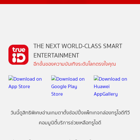
THE NEXT WORLD-CLASS SMART
ENTERTAINMENT
อีกขั้นของความบันเทิงระดับโลกตรงใจคุณ
วันนี้
ดู
สิทธิพิเศษ
อ่าน
เกม
ตาตั้ง
ช้อปปิ้ง
แพ็กเกจ
กล่องทรูไอดีทีวี
คอมมูนิตี้
บริการช่วยเหลือทรูไอดี