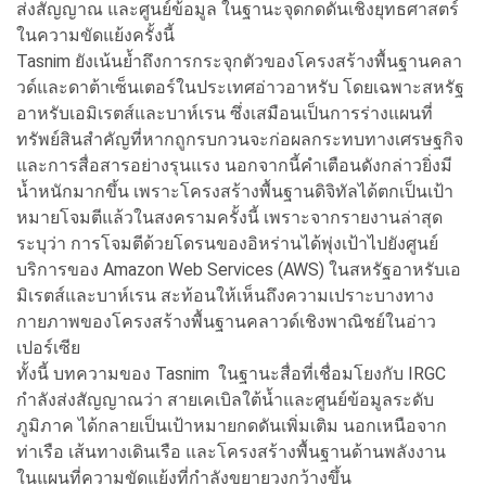
ส่งสัญญาณ และศูนย์ข้อมูล ในฐานะจุดกดดันเชิงยุทธศาสตร์
ในความขัดแย้งครั้งนี้
Tasnim ยังเน้นย้ำถึงการกระจุกตัวของโครงสร้างพื้นฐานคลา
วด์และดาต้าเซ็นเตอร์ในประเทศอ่าวอาหรับ โดยเฉพาะสหรัฐ
อาหรับเอมิเรตส์และบาห์เรน ซึ่งเสมือนเป็นการร่างแผนที่
ทรัพย์สินสำคัญที่หากถูกรบกวนจะก่อผลกระทบทางเศรษฐกิจ
และการสื่อสารอย่างรุนแรง นอกจากนี้คำเตือนดังกล่าวยิ่งมี
น้ำหนักมากขึ้น เพราะโครงสร้างพื้นฐานดิจิทัลได้ตกเป็นเป้า
หมายโจมตีแล้วในสงครามครั้งนี้ เพราะจากรายงานล่าสุด
ระบุว่า การโจมตีด้วยโดรนของอิหร่านได้พุ่งเป้าไปยังศูนย์
บริการของ Amazon Web Services (AWS) ในสหรัฐอาหรับเอ
มิเรตส์และบาห์เรน สะท้อนให้เห็นถึงความเปราะบางทาง
กายภาพของโครงสร้างพื้นฐานคลาวด์เชิงพาณิชย์ในอ่าว
เปอร์เซีย
ทั้งนี้ บทความของ Tasnim ในฐานะสื่อที่เชื่อมโยงกับ IRGC
กำลังส่งสัญญาณว่า สายเคเบิลใต้น้ำและศูนย์ข้อมูลระดับ
ภูมิภาค ได้กลายเป็นเป้าหมายกดดันเพิ่มเติม นอกเหนือจาก
ท่าเรือ เส้นทางเดินเรือ และโครงสร้างพื้นฐานด้านพลังงาน
ในแผนที่ความขัดแย้งที่กำลังขยายวงกว้างขึ้น