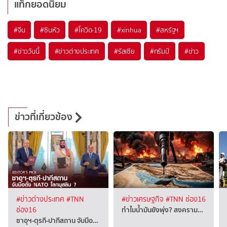
แท็กยอดนิยม
#
จีน
#
ซินหัว
#
โควิด-19
#
xinhua
#
สหรัฐฯ
#
ข่าววันนี้
#
ข่าวต่างประเทศ
#
รัสเซีย
#
ทรัมป์
#
ข่าว
ข่าวที่เกี่ยวข้อง
#ข่าวต่างประเทศ
#TNN
#ข่าวเศรษฐกิจ
#TNN ช่อง16
ทำไมน้ำมันยังพุ่ง? สงคราม…
ช่อง16
ซาอุฯ-ตุรกี-ปากีสถาน จับมือ…