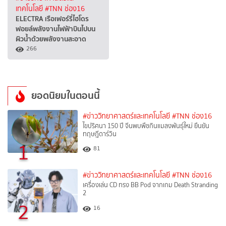
เทคโนโลยี
#TNN ช่อง16
ELECTRA เรือเฟอร์รี่ไฮโดร
ฟอยล์พลังงานไฟฟ้าบินไปบน
ผิวน้ำด้วยพลังงานสะอาด
266
ยอดนิยมในตอนนี้
#ข่าววิทยาศาสตร์และเทคโนโลยี
#TNN ช่อง16
ไขปริศนา 150 ปี จีนพบพืชกินแมลงพันธุ์ใหม่ ยืนยัน
ทฤษฎีดาร์วิน
1
81
#ข่าววิทยาศาสตร์และเทคโนโลยี
#TNN ช่อง16
เครื่องเล่น CD ทรง BB Pod จากเกม Death Stranding
2
2
16