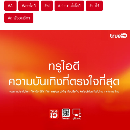
#
AI
#
ข่าวไอที
#
ai
#
ข่าวเทคโนโลยี
#
แบไต๋
#
สหรัฐอเมริกา