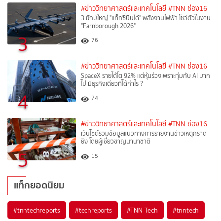
#ข่าววิทยาศาสตร์และเทคโนโลยี
#TNN ช่อง16
3 ยักษ์ใหญ่ "แท็กซี่บินได้" พลังงานไฟฟ้า โชว์ตัวในงาน
"Farnborough 2026"
3
76
#ข่าววิทยาศาสตร์และเทคโนโลยี
#TNN ช่อง16
SpaceX รายได้โต 92% แต่หุ้นร่วงเพราะทุ่มกับ AI มาก
ไป มีธุรกิจเดียวที่ได้กำไร ?
4
74
#ข่าววิทยาศาสตร์และเทคโนโลยี
#TNN ช่อง16
เว็บไซต์รวมข้อมูลแนวทางการรายงานข่าวเหตุกราด
ยิง โดยผู้เชี่ยวชาญนานาชาติ
5
15
แท็กยอดนิยม
#
tnntechreports
#
techreports
#
TNN Tech
#
tnntech