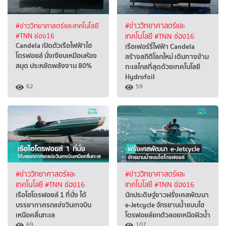
#ข่าววิทยาศาสตร์และเทคโนโลยี
#ข่าววิทยาศาสตร์และ
#TNN ช่อง16
เทคโนโลยี
#TNN ช่อง16
Candela เปิดตัวเรือไฟฟ้าไฮ
เรือเฟอร์รี่ไฟฟ้า Candela
โดรฟอยล์ นั่งเงียบเหมือนห้อง
สร้างสถิติโลกใหม่ เดินทางข้าม
สมุด ประหยัดพลังงาน 80%
ทะเลไกลที่สุดด้วยเทคโนโลยี
Hydrofoil
62
59
#ข่าววิทยาศาสตร์และ
#ข่าววิทยาศาสตร์และ
เทคโนโลยี
#TNN ช่อง16
เทคโนโลยี
#TNN ช่อง16
เรือไฮโดรฟอยล์ 1 ที่นั่ง ได้
นักประดิษฐ์ชาวฝรั่งเศสพัฒนา
บรรยากาศรถแข่งวินเทจบิน
e-Jetcycle จักรยานน้ำแบบไฮ
เหนือคลื่นทะเล
โดรฟอยล์ยกตัวลอยเหนือผิวน้ำ
69
107