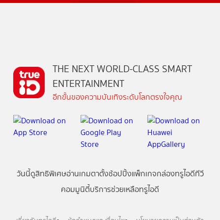
THE NEXT WORLD-CLASS SMART
ENTERTAINMENT
อีกขั้นของความบันเทิงระดับโลกตรงใจคุณ
วันนี้
ดู
สิทธิพิเศษ
อ่าน
เกม
ตาตั้ง
ช้อปปิ้ง
แพ็กเกจ
กล่องทรูไอดีทีวี
คอมมูนิตี้
บริการช่วยเหลือทรูไอดี