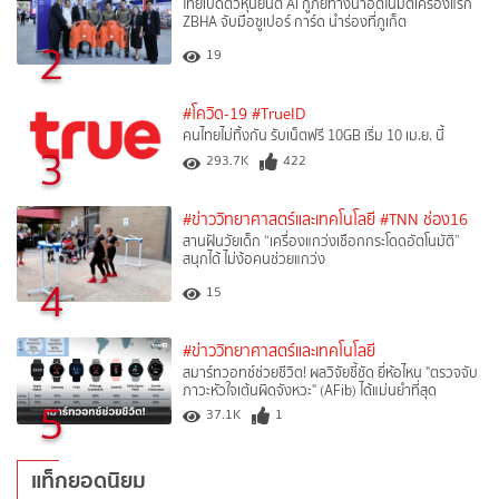
ไทยเปิดตัวหุ่นยนต์ AI กู้ภัยทางน้ำอัตโนมัติเครื่องแรก
ZBHA จับมือซูเปอร์ การ์ด นำร่องที่ภูเก็ต
2
19
#โควิด-19
#TrueID
คนไทยไม่ทิ้งกัน รับเน็ตฟรี 10GB เริ่ม 10 เม.ย. นี้
3
293.7K
422
#ข่าววิทยาศาสตร์และเทคโนโลยี
#TNN ช่อง16
สานฝันวัยเด็ก “เครื่องแกว่งเชือกกระโดดอัตโนมัติ”
สนุกได้ ไม่ง้อคนช่วยแกว่ง
4
15
#ข่าววิทยาศาสตร์และเทคโนโลยี
สมาร์ทวอทช์ช่วยชีวิต! ผลวิจัยชี้ชัด ยี่ห้อไหน "ตรวจจับ
ภาวะหัวใจเต้นผิดจังหวะ" (AFib) ได้แม่นยำที่สุด
5
37.1K
1
แท็กยอดนิยม