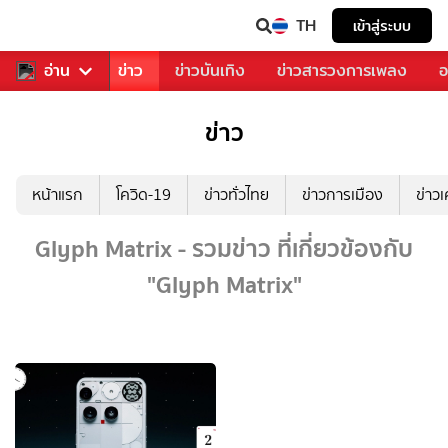
TH
เข้าสู่ระบบ
บคุณ
อ่าน
กีฬา
ข่าว
ข่าวบันเทิง
ข่าวสารวงการเพลง
อ
ข่าว
หน้าแรก
โควิด-19
ข่าวทั่วไทย
ข่าวการเมือง
ข่าว
Glyph Matrix - รวมข่าว ที่เกี่ยวข้องกับ
"Glyph Matrix"