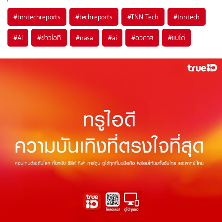
#
tnntechreports
#
techreports
#
TNN Tech
#
tnntech
#
AI
#
ข่าวไอที
#
nasa
#
ai
#
อวกาศ
#
แบไต๋