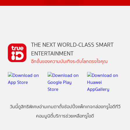
THE NEXT WORLD-CLASS SMART
ENTERTAINMENT
อีกขั้นของความบันเทิงระดับโลกตรงใจคุณ
วันนี้
ดู
สิทธิพิเศษ
อ่าน
เกม
ตาตั้ง
ช้อปปิ้ง
แพ็กเกจ
กล่องทรูไอดีทีวี
คอมมูนิตี้
บริการช่วยเหลือทรูไอดี