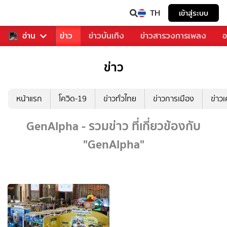
TH
เข้าสู่ระบบ
บคุณ
อ่าน
กีฬา
ข่าว
ข่าวบันเทิง
ข่าวสารวงการเพลง
อ
ข่าว
หน้าแรก
โควิด-19
ข่าวทั่วไทย
ข่าวการเมือง
ข่าว
GenAlpha - รวมข่าว ที่เกี่ยวข้องกับ
"GenAlpha"