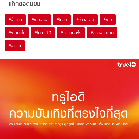
แท็กยอดนิยม
#
น้ำท่วม
#
ข่าววันนี้
#
โควิด
#
ข่าวล่าสุด
#
ข่าว
#
ข่าวทั่วไป
#
โควิด-19
#
วันนี้วันอะไร
#
สภาพอากาศ
#
ฝนตก