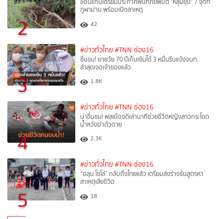
ขอนแก่นเตรียมประกาศพื้นที่ภัยพิบัติ "หลุมยุบ" 7 จุดที่
ภูผาม่าน พร้อมเปิดสาเหตุ
2
42
#ข่าวทั่วไทย
#TNN ช่อง16
ชื่นชม! ยายวัย 70 ปีเก็บเงินได้ 3 หมื่นรีบแจ้งจนท.
ล่าสุดเจอเจ้าของแล้ว
3
1.8K
#ข่าวทั่วไทย
#TNN ช่อง16
น่าชื่นชม! พลเมืองดีเล่านาทีช่วยชีวิตหญิงสาวกระโดด
น้ำหวังฆ่าตัวตาย
4
2.3K
#ข่าวทั่วไทย
#TNN ช่อง16
“ฮลุน โซโล่” กลับถึงไทยแล้ว เตรียมส่งร่างชันสูตรหา
สาเหตุเสียชีวิต
5
18