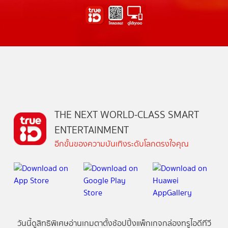
THE NEXT WORLD-CLASS SMART
ENTERTAINMENT
อีกขั้นของความบันเทิงระดับโลกตรงใจคุณ
วันนี้
ดู
สิทธิพิเศษ
อ่าน
เกม
ตาตั้ง
ช้อปปิ้ง
แพ็กเกจ
กล่องทรูไอดีทีวี