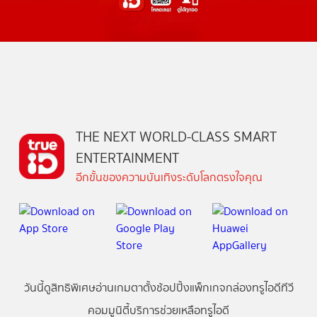
THE NEXT WORLD-CLASS SMART
ENTERTAINMENT
อีกขั้นของความบันเทิงระดับโลกตรงใจคุณ
วันนี้
ดู
สิทธิพิเศษ
อ่าน
เกม
ตาตั้ง
ช้อปปิ้ง
แพ็กเกจ
กล่องทรูไอดีทีวี
คอมมูนิตี้
บริการช่วยเหลือทรูไอดี