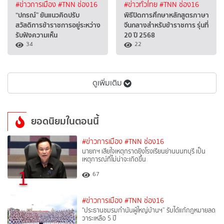
#ข่าวการเมือง
#TNN ช่อง16
#ข่าวทั่วไทย
#TNN ช่อง16
“ปกรณ์” ยันแนวคิดปรับ
พิธีปิดการศึกษาหลักสูตรภาษา
สวัสดิการข้าราชการอยู่ระหว่าง
จีนกลางสำหรับข้าราชการ รุ่นที่
รับฟังความเห็น
20 ปี 2568
34
22
ดูเพิ่มเติม
ยอดนิยมในตอนนี้
#ข่าวการเมือง
#TNN ช่อง16
นายกฯ เสียใจเหตุกราดยิงโรงเรียนย่านนนทบุรี เป็น
เหตุการณ์ที่ไม่น่าจะเกิดขึ้น
1
67
#ข่าวการเมือง
#TNN ช่อง16
"ประธานชมรมกำนันผู้ใหญ่บ้านฯ” รับได้แก้กฎหมายลด
วาระเหลือ 5 ปี