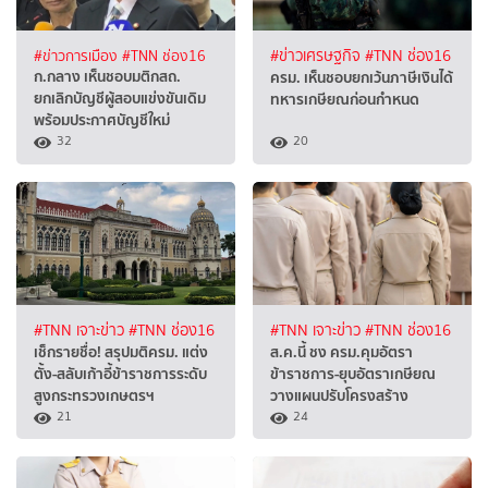
#ข่าวการเมือง
#TNN ช่อง16
#ข่าวเศรษฐกิจ
#TNN ช่อง16
ก.กลาง เห็นชอบมติกสถ.
ครม. เห็นชอบยกเว้นภาษีเงินได้
ยกเลิกบัญชีผู้สอบแข่งขันเดิม
ทหารเกษียณก่อนกำหนด
พร้อมประกาศบัญชีใหม่
32
20
#TNN เจาะข่าว
#TNN ช่อง16
#TNN เจาะข่าว
#TNN ช่อง16
เช็กรายชื่อ! สรุปมติครม. แต่ง
ส.ค.นี้ ชง ครม.คุมอัตรา
ตั้ง-สลับเก้าอี้ข้าราชการระดับ
ข้าราชการ-ยุบอัตราเกษียณ
สูงกระทรวงเกษตรฯ
วางแผนปรับโครงสร้าง
21
24