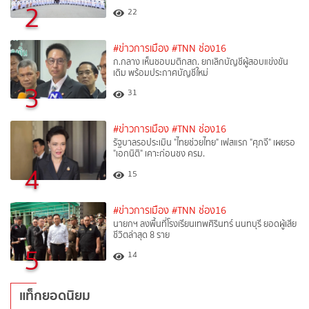
2
22
#ข่าวการเมือง
#TNN ช่อง16
ก.กลาง เห็นชอบมติกสถ. ยกเลิกบัญชีผู้สอบแข่งขัน
เดิม พร้อมประกาศบัญชีใหม่
3
31
#ข่าวการเมือง
#TNN ช่อง16
รัฐบาลรอประเมิน "ไทยช่วยไทย" เฟสแรก "ศุภจี" เผยรอ
"เอกนิติ" เคาะก่อนชง ครม.
4
15
#ข่าวการเมือง
#TNN ช่อง16
นายกฯ ลงพื้นที่โรงเรียนเทพศิรินทร์ นนทบุรี ยอดผู้เสีย
ชีวิตล่าสุด 8 ราย
5
14
แท็กยอดนิยม