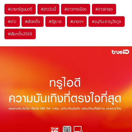
#
นายกรัฐมนตรี
#
ข่าววันนี้
#
ข่าวการเมือง
#
ข่าวล่าสุด
#
ข่าว
#
เลือกตั้ง
#
รัฐบาล
#
นายกฯ
#
อนุทิน ชาญวีรกูล
#
เลือกตั้ง2569