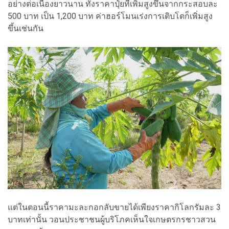
อย่างต่อเนื่องยาวนาน ทั้งราคาปุ๋ยที่เพิ่มสูงขึ้นจากกระสอบละ
500 บาท เป็น 1,200 บาท ค่าฮอร์โมนเร่งการเติบโตก็เพิ่มสูง
ขึ้นเช่นกัน
แต่ในตอนนี้ราคามะละกอกลับขายได้เพียงราคากิโลกรัมละ 3
บาทเท่านั้น วอนประชาชนผู้บริโภคเห็นใจเกษตรกรชาวสวน