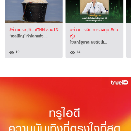
#ข่าวเศรษฐกิจ
#TNN ช่อง16
#ข่าวการเงิน การลงทุน
#ทัน
“เอลนีโญ” ทำโลกแล้ง …
หุ้น
โฆษกรัฐบาลเผยดัชนีเ…
10
14