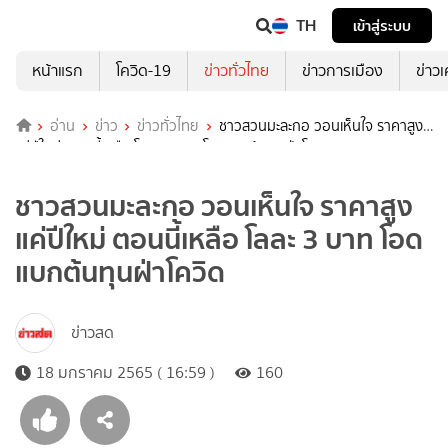
TH
เข้าสู่ระบบ
หน้าแรก
โควิด-19
ข่าวทั่วไทย
ข่าวการเมือง
ข่าว
อ่าน
ข่าว
ข่าวทั่วไทย
ชาวสวนมะละกอ วอนเห็นใจ ราคาสูง
แค่ปีใหม่ ตอนนี้เหลือ โลละ 3 บาท โอดแบกต้นทุนฝ่าโควิด
ชาวสวนมะละกอ วอนเห็นใจ ราคาสูง
แค่ปีใหม่ ตอนนี้เหลือ โลละ 3 บาท โอด
แบกต้นทุนฝ่าโควิด
ข่าวสด
18 มกราคม 2565 ( 16:59 )
160