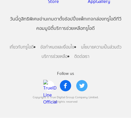
วันนี้
ดู
สิทธิพิเศษ
อ่าน
เกม
ตาตั้ง
ช้อปปิ้ง
แพ็กเกจ
กล่องทรูไอดีทีวี
คอมมูนิตี้
บริการช่วยเหลือทรูไอดี
เกี่ยวกับทรูไอดี
ข้อกำหนดและเงื่อนไข
นโยบายความเป็นส่วนตัว
บริการช่วยเหลือ
ติดต่อเรา
Follow us
Copyright © True Digital Group Company Limited.
All rights reserved