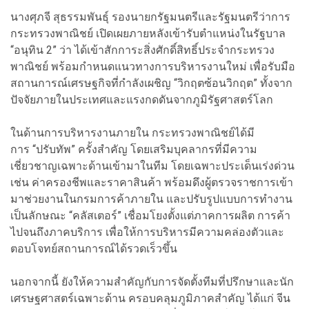
นางศุภจี สุธรรมพันธ์ุ รองนายกรัฐมนตรีและรัฐมนตรีว่าการ
กระทรวงพาณิชย์ เปิดเผยภายหลังเข้ารับตำแหน่งในรัฐบาล
“อนุทิน 2” ว่า ได้เข้าสักการะสิ่งศักดิ์สิทธิ์ประจำกระทรวง
พาณิชย์ พร้อมกำหนดแนวทางการบริหารงานใหม่ เพื่อรับมือ
สถานการณ์เศรษฐกิจที่กำลังเผชิญ “วิกฤตซ้อนวิกฤต” ทั้งจาก
ปัจจัยภายในประเทศและแรงกดดันจากภูมิรัฐศาสตร์โลก
ในด้านการบริหารงานภายใน กระทรวงพาณิชย์ได้มี
การ “ปรับทัพ” ครั้งสำคัญ โดยเสริมบุคลากรที่มีความ
เชี่ยวชาญเฉพาะด้านเข้ามาในทีม โดยเฉพาะประเด็นเร่งด่วน
เช่น ค่าครองชีพและราคาสินค้า พร้อมดึงผู้ตรวจราชการเข้า
มาช่วยงานในกรมการค้าภายใน และปรับรูปแบบการทำงาน
เป็นลักษณะ “คลัสเตอร์” เชื่อมโยงตั้งแต่ภาคการผลิต การค้า
ไปจนถึงภาคบริการ เพื่อให้การบริหารมีความคล่องตัวและ
ตอบโจทย์สถานการณ์ได้รวดเร็วขึ้น
นอกจากนี้ ยังให้ความสำคัญกับการจัดตั้งทีมที่ปรึกษาและนัก
เศรษฐศาสตร์เฉพาะด้าน ครอบคลุมภูมิภาคสำคัญ ได้แก่ จีน