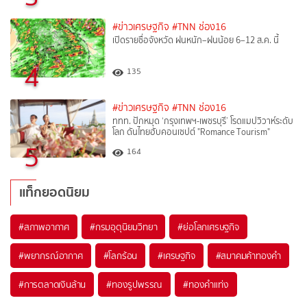
#ข่าวเศรษฐกิจ
#TNN ช่อง16
เปิดรายชื่อจังหวัด ฝนหนัก–ฝนน้อย 6–12 ส.ค. นี้
4
135
#ข่าวเศรษฐกิจ
#TNN ช่อง16
ททท. ปักหมุด ‘กรุงเทพฯ-เพชรบุรี’ โรดแมปวิวาห์ระดับ
โลก ดันไทยฮับคอนเซปต์ "Romance Tourism"
5
164
แท็กยอดนิยม
#
สภาพอากาศ
#
กรมอุตุนิยมวิทยา
#
ย่อโลกเศรษฐกิจ
#
พยากรณ์อากาศ
#
โลกร้อน
#
เศรษฐกิจ
#
สมาคมค้าทองคำ
#
การตลาดเงินล้าน
#
ทองรูปพรรณ
#
ทองคำแท่ง