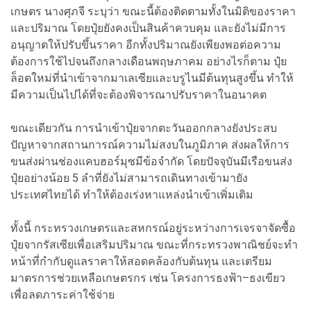
เกษตร นางศุภจี ระบุว่า ขณะนี้ต้องติดตามทั้งในมิติของราคา
และปริมาณ โดยปุ๋ยยังคงเป็นสินค้าควบคุม และยังไม่มีการ
อนุญาตให้ปรับขึ้นราคา อีกทั้งปริมาณยังเพียงพอต่อความ
ต้องการใช้ไปจนถึงกลางเดือนพฤษภาคม อย่างไรก็ตาม ปุ๋ย
ล็อตใหม่ที่นำเข้าจากมาเลเซียและบรูไนมีต้นทุนสูงขึ้น ทำให้
มีความเป็นไปได้ที่จะต้องพิจารณาปรับราคาในอนาคต
ขณะเดียวกัน การนำเข้าปุ๋ยจากตะวันออกกลางยังประสบ
ปัญหาจากสถานการณ์ความไม่สงบในภูมิภาค ส่งผลให้การ
ขนส่งผ่านช่องแคบฮอร์มุซมีข้อจำกัด โดยปัจจุบันมีเรือขนส่ง
ปุ๋ยอย่างน้อย 5 ลำที่ยังไม่สามารถเดินทางเข้ามายัง
ประเทศไทยได้ ทำให้ต้องเร่งหาแหล่งนำเข้าเพิ่มเติม
ทั้งนี้ กระทรวงเกษตรและสหกรณ์อยู่ระหว่างการเจรจาจัดซื้อ
ปุ๋ยจากรัสเซียเพื่อเสริมปริมาณ ขณะที่กระทรวงพาณิชย์จะทำ
หน้าที่กำกับดูแลราคาให้สอดคล้องกับต้นทุน และเตรียม
มาตรการช่วยเหลือเกษตรกร เช่น โครงการธงฟ้า–ธงเขียว
เพื่อลดภาระค่าใช้จ่าย