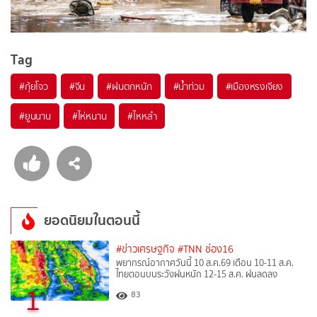
Tag
#
กุ้ยโจว
#
จีน
#
ฝนตกหนัก
#
น้ำท่วม
#
เมืองหรงเจียง
#
ยูนนาน
#
ไห่หนาน
#
ไหหลำ
ยอดนิยมในตอนนี้
#ข่าวเศรษฐกิจ
#TNN ช่อง16
พยากรณ์อากาศวันนี้ 10 ส.ค.69 เตือน 10-11 ส.ค.
ไทยตอนบนระวังฝนหนัก 12-15 ส.ค. ฝนลดลง
1
83