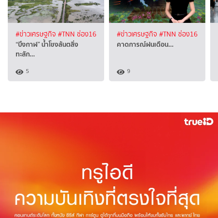
#ข่าวเศรษฐกิจ
#TNN ช่อง16
#ข่าวเศรษฐกิจ
#TNN ช่อง16
“บึงกาฬ” น้ำโขงล้นตลิ่ง
คาดการณ์ฝนเดือน…
ทะลัก…
5
9