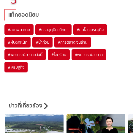
แท็กยอดนิยม
#
สภาพอากาศ
#
กรมอุตุนิยมวิทยา
#
ย่อโลกเศรษฐกิจ
#
ฝนตกหนัก
#
น้ำท่วม
#
การตลาดเงินล้าน
#
พยากรณ์อากาศวันนี้
#
โลกร้อน
#
พยากรณ์อากาศ
#
เศรษฐกิจ
ข่าวที่เกี่ยวข้อง