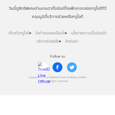
วันนี้
ดู
สิทธิพิเศษ
อ่าน
เกม
ตาตั้ง
ช้อปปิ้ง
แพ็กเกจ
กล่องทรูไอดีทีวี
คอมมูนิตี้
บริการช่วยเหลือทรูไอดี
เกี่ยวกับทรูไอดี
ข้อกำหนดและเงื่อนไข
นโยบายความเป็นส่วนตัว
บริการช่วยเหลือ
ติดต่อเรา
Follow us
Copyright © True Digital Group Company Limited.
All rights reserved