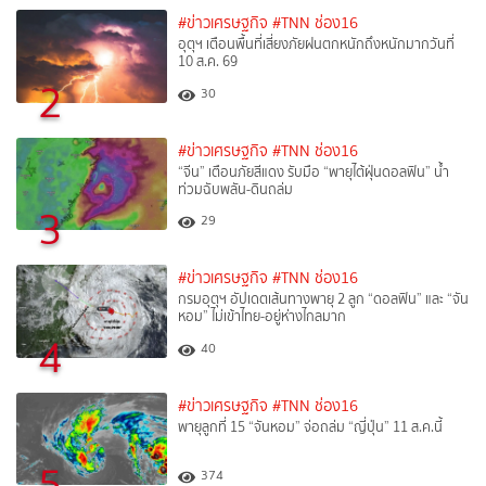
#ข่าวเศรษฐกิจ
#TNN ช่อง16
อุตุฯ เตือนพื้นที่เสี่ยงภัยฝนตกหนักถึงหนักมากวันที่
10 ส.ค. 69
2
30
#ข่าวเศรษฐกิจ
#TNN ช่อง16
“จีน” เตือนภัยสีแดง รับมือ “พายุไต้ฝุ่นดอลฟิน” น้ำ
ท่วมฉับพลัน-ดินถล่ม
3
29
#ข่าวเศรษฐกิจ
#TNN ช่อง16
กรมอุตุฯ อัปเดตเส้นทางพายุ 2 ลูก “ดอลฟิน” และ “จัน
หอม” ไม่เข้าไทย-อยู่ห่างไกลมาก
4
40
#ข่าวเศรษฐกิจ
#TNN ช่อง16
พายุลูกที่ 15 “จันหอม” จ่อถล่ม “ญี่ปุ่น” 11 ส.ค.นี้
5
374