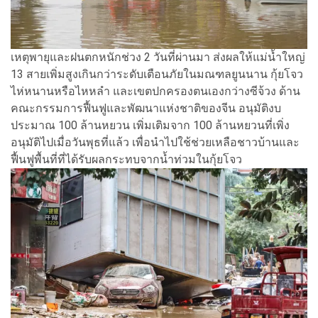
เหตุพายุและฝนตกหนักช่วง 2 วันที่ผ่านมา ส่งผลให้แม่น้ำใหญ่
13 สายเพิ่มสูงเกินกว่าระดับเตือนภัยในมณฑลยูนนาน กุ้ยโจว
ไห่หนานหรือไหหลำ และเขตปกครองตนเองกว่างซีจ้วง ด้าน
คณะกรรมการฟื้นฟูและพัฒนาแห่งชาติของจีน อนุมัติงบ
ประมาณ 100 ล้านหยวน เพิ่มเติมจาก 100 ล้านหยวนที่เพิ่ง
อนุมัติไปเมื่อวันพุธที่แล้ว เพื่อนำไปใช้ช่วยเหลือชาวบ้านและ
ฟื้นฟูพื้นที่ที่ได้รับผลกระทบจากน้ำท่วมในกุ้ยโจว