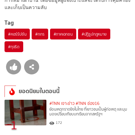
การหมาเฝ้าบ้าน โดยข้อมูลผู้แจ้งเบาะแสจะได้รับการคุ้มครอง
และเก็บเป็นความลับ
Tag
#
คอร์รัปชัน
#
กกร
#
ภาคเอกชน
#
ปฏิรูปกฎหมาย
#
ทุจริต
ยอดนิยมในตอนนี้
#TNN เจาะข่าว
#TNN ช่อง16
ย้อนเหตุกราดยิงในไทย ที่เยาวชนเป็นผู้ก่อเหตุ และมุม
มองเปรียบเทียบบทเรียนจากสหรัฐฯ
1
172