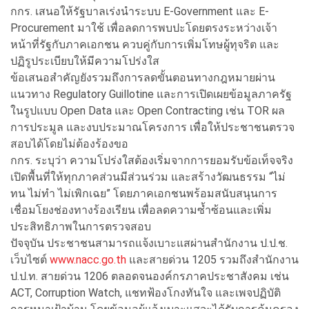
กกร. เสนอให้รัฐบาลเร่งนำระบบ E-Government และ E-
Procurement มาใช้ เพื่อลดการพบปะโดยตรงระหว่างเจ้า
หน้าที่รัฐกับภาคเอกชน ควบคู่กับการเพิ่มโทษผู้ทุจริต และ
ปฏิรูประเบียบให้มีความโปร่งใส
ข้อเสนอสำคัญยังรวมถึงการลดขั้นตอนทางกฎหมายผ่าน
แนวทาง Regulatory Guillotine และการเปิดเผยข้อมูลภาครัฐ
ในรูปแบบ Open Data และ Open Contracting เช่น TOR ผล
การประมูล และงบประมาณโครงการ เพื่อให้ประชาชนตรวจ
สอบได้โดยไม่ต้องร้องขอ
กกร. ระบุว่า ความโปร่งใสต้องเริ่มจากการยอมรับข้อเท็จจริง
เปิดพื้นที่ให้ทุกภาคส่วนมีส่วนร่วม และสร้างวัฒนธรรม “ไม่
ทน ไม่ทำ ไม่เพิกเฉย” โดยภาคเอกชนพร้อมสนับสนุนการ
เชื่อมโยงช่องทางร้องเรียน เพื่อลดความซ้ำซ้อนและเพิ่ม
ประสิทธิภาพในการตรวจสอบ
ปัจจุบัน ประชาชนสามารถแจ้งเบาะแสผ่านสำนักงาน ป.ป.ช.
เว็บไซต์
www.nacc.go.th
และสายด่วน 1205 รวมถึงสำนักงาน
ป.ป.ท. สายด่วน 1206 ตลอดจนองค์กรภาคประชาสังคม เช่น
ACT, Corruption Watch, แชทฟ้องโกงทันใจ และเพจปฏิบัติ