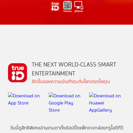
THE NEXT WORLD-CLASS SMART
ENTERTAINMENT
อีกขั้นของความบันเทิงระดับโลกตรงใจคุณ
วันนี้
ดู
สิทธิพิเศษ
อ่าน
เกม
ตาตั้ง
ช้อปปิ้ง
แพ็กเกจ
กล่องทรูไอดีทีวี