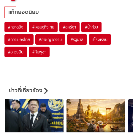
แท็กยอดนิยม
#
กราดยิง
#
เศรษฐกิจไทย
#
สหรัฐฯ
#
น้ำท่วม
#
การเมืองไทย
#
อาชญากรรม
#
รัฐบาล
#
โรงเรียน
#
อาวุธปืน
#
กัมพูชา
ข่าวที่เกี่ยวข้อง