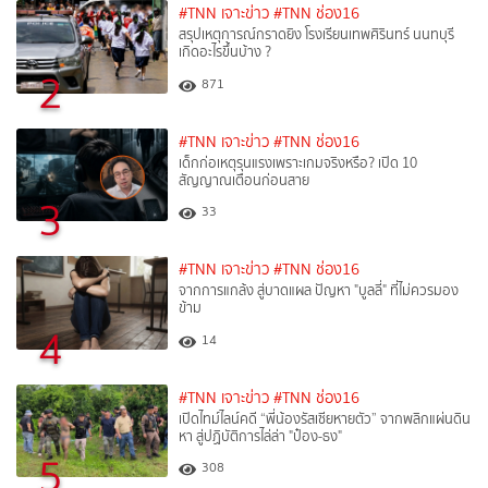
#TNN เจาะข่าว
#TNN ช่อง16
สรุปเหตุการณ์กราดยิง โรงเรียนเทพศิรินทร์ นนทบุรี
เกิดอะไรขึ้นบ้าง ?
2
871
#TNN เจาะข่าว
#TNN ช่อง16
เด็กก่อเหตุรุนแรงเพราะเกมจริงหรือ? เปิด 10
สัญญาณเตือนก่อนสาย
3
33
#TNN เจาะข่าว
#TNN ช่อง16
จากการแกล้ง สู่บาดแผล ปัญหา "บูลลี่" ที่ไม่ควรมอง
ข้าม
4
14
#TNN เจาะข่าว
#TNN ช่อง16
เปิดไทม์ไลน์คดี “พี่น้องรัสเซียหายตัว” จากพลิกแผ่นดิน
หา สู่ปฏิบัติการไล่ล่า "ป๋อง-ธง"
5
308