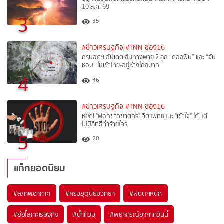
10 ส.ค. 69
3
35
#ข่าวเศรษฐกิจ
#TNN ช่อง16
กรมอุตุฯ อัปเดตเส้นทางพายุ 2 ลูก “ดอลฟิน” และ “จัน
หอม” ไม่เข้าไทย-อยู่ห่างไกลมาก
4
46
#ข่าวเศรษฐกิจ
#TNN ช่อง16
หยุด! "ฟอกขาวฆาตกร" จิตแพทย์แนะ "เข้าใจ" ได้ แต่
ไม่มีสิทธิ์ทำร้ายใคร
5
20
แท็กยอดนิยม
#
สภาพอากาศ
#
กรมอุตุนิยมวิทยา
#
ฝนตกหนัก
#
ย่อโลกเศรษฐกิจ
#
น้ำท่วม
#
พยากรณ์อากาศวันนี้