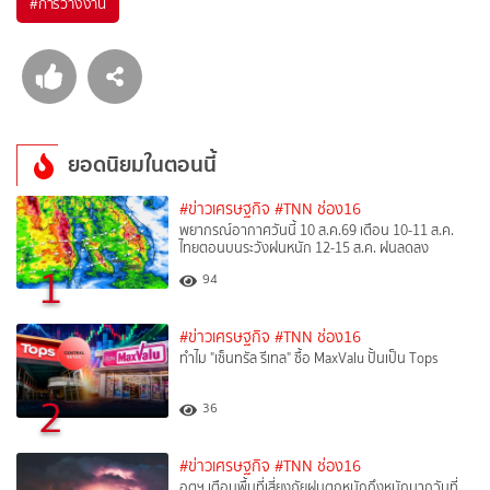
#
การว่างงาน
ยอดนิยมในตอนนี้
#ข่าวเศรษฐกิจ
#TNN ช่อง16
พยากรณ์อากาศวันนี้ 10 ส.ค.69 เตือน 10-11 ส.ค.
ไทยตอนบนระวังฝนหนัก 12-15 ส.ค. ฝนลดลง
1
94
#ข่าวเศรษฐกิจ
#TNN ช่อง16
ทำไม "เซ็นทรัล รีเทล" ซื้อ MaxValu ปั้นเป็น Tops
2
36
#ข่าวเศรษฐกิจ
#TNN ช่อง16
อุตุฯ เตือนพื้นที่เสี่ยงภัยฝนตกหนักถึงหนักมากวันที่