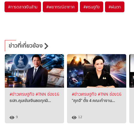
#
การตลาดเงินล้าน
#
พยากรณ์อากาศ
#
เศรษฐกิจ
#
ฝนตก
ข่าวที่เกี่ยวข้อง
#ข่าวเศรษฐกิจ
#TNN ช่อง16
#ข่าวเศรษฐกิจ
#TNN ช่อง16
ธปท.คุมเข้มเงินสดทุกมิ…
"ศุภจี" ตั้ง 4 คณะทำงาน…
9
12