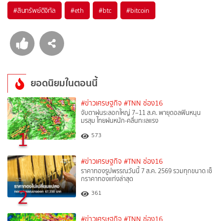
#
สินทรัพย์ดิจิทัล
#
eth
#
btc
#
bitcoin
ยอดนิยมในตอนนี้
#ข่าวเศรษฐกิจ
#TNN ช่อง16
จับตาฝนระลอกใหญ่ 7–11 ส.ค. พายุดอลฟินหนุน
มรสุม ไทยฝนหนัก-คลื่นทะเลแรง
1
573
#ข่าวเศรษฐกิจ
#TNN ช่อง16
ราคาทองรูปพรรณวันนี้ 7 ส.ค. 2569 รวมทุกขนาด เช็
กราคาทองแท่งล่าสุด
2
361
#ข่าวเศรษฐกิจ
#TNN ช่อง16