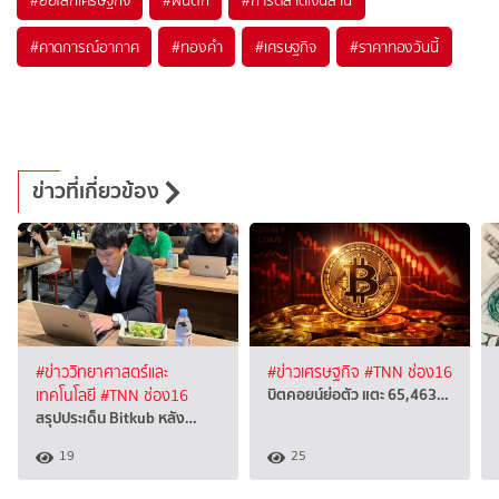
#
คาดการณ์อากาศ
#
ทองคำ
#
เศรษฐกิจ
#
ราคาทองวันนี้
ข่าวที่เกี่ยวข้อง
#ข่าววิทยาศาสตร์และ
#ข่าวเศรษฐกิจ
#TNN ช่อง16
บิตคอยน์ย่อตัว แตะ 65,463…
เทคโนโลยี
#TNN ช่อง16
สรุปประเด็น Bitkub หลัง…
19
25