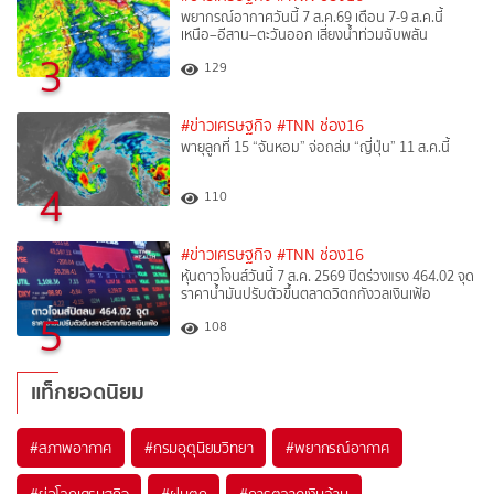
พยากรณ์อากาศวันนี้ 7 ส.ค.69 เตือน 7-9 ส.ค.นี้
เหนือ–อีสาน–ตะวันออก เสี่ยงน้ำท่วมฉับพลัน
3
129
#ข่าวเศรษฐกิจ
#TNN ช่อง16
พายุลูกที่ 15 “จันหอม” จ่อถล่ม “ญี่ปุ่น” 11 ส.ค.นี้
4
110
#ข่าวเศรษฐกิจ
#TNN ช่อง16
หุ้นดาวโจนส์วันนี้ 7 ส.ค. 2569 ปิดร่วงแรง 464.02 จุด
ราคาน้ำมันปรับตัวขึ้นตลาดวิตกกังวลเงินเฟ้อ
5
108
แท็กยอดนิยม
#
สภาพอากาศ
#
กรมอุตุนิยมวิทยา
#
พยากรณ์อากาศ
#
ย่อโลกเศรษฐกิจ
#
ฝนตก
#
การตลาดเงินล้าน