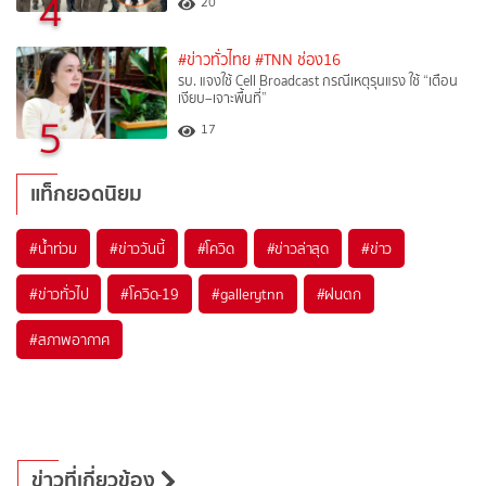
4
20
#ข่าวทั่วไทย
#TNN ช่อง16
รบ. แจงใช้ Cell Broadcast กรณีเหตุรุนแรง ใช้ “เตือน
เงียบ–เจาะพื้นที่”
5
17
แท็กยอดนิยม
#
น้ำท่วม
#
ข่าววันนี้
#
โควิด
#
ข่าวล่าสุด
#
ข่าว
#
ข่าวทั่วไป
#
โควิด-19
#
gallerytnn
#
ฝนตก
#
สภาพอากาศ
ข่าวที่เกี่ยวข้อง