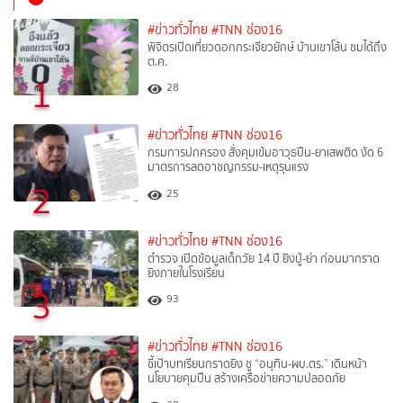
#ข่าวทั่วไทย
#TNN ช่อง16
พิจิตรเปิดเที่ยวดอกกระเจียวยักษ์ บ้านเขาโล้น ชมได้ถึง
ต.ค.
1
28
#ข่าวทั่วไทย
#TNN ช่อง16
กรมการปกครอง สั่งคุมเข้มอาวุธปืน-ยาเสพติด งัด 6
มาตรการลดอาชญกรรม-เหตุรุนแรง
2
25
#ข่าวทั่วไทย
#TNN ช่อง16
ตำรวจ เปิดข้อมูลเด็กวัย 14 ปี ยิงปู่-ย่า ก่อนมากราด
ยิงภายในโรงเรียน
3
93
#ข่าวทั่วไทย
#TNN ช่อง16
ชี้เป้าบทเรียนกราดยิง ชู “อนุทิน-ผบ.ตร.” เดินหน้า
นโยบายคุมปืน สร้างเครือข่ายความปลอดภัย