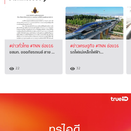
#ข่าวทั่วไทย
#TNN ช่อง16
#ข่าวเศรษฐกิจ
#TNN ช่อง16
ขสมก. ขออภัยรถเมล์ สาย …
รถไฟแม่เหล็กไฟฟ้า…
22
32