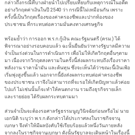
กล่าวถึงกรณีที่บางฝ่ายนำไปเปรียบเทียบกับเหตุการณ์ในอดีต
อย่างวิกฤตค่าเงินในปี 2540 ว่า กรณีนี้ไม่เหมือนกัน เพราะ
ครั้งนี้เป็นวิกฤตเรื่องของค่าครองชีพและปากท้องของ
ประชาชน ที่กระทบต่อความมั่นคงทางเศรษฐกิจ
พร้อมย้ำว่า การออก พ.ร.ก.กู้เงิน คณะรัฐมนตรี (ครม.) ได้
พิจารณาอย่างรอบคอบแล้ว ฉะนั้นยืนยันว่าทางรัฐบาลมีความ
จำเป็นเร่งด่วนในการดำเนินการ เพื่อไม่ให้เกิดวิกฤตอื่นๆตาม
มา เนื่องจากวิกฤตสงครามในครั้งนี้ส่งผลกระทบถึงเรื่องราคา
พลังงาน ราคาน้ำมัน และต้นทุน ซึ่งจะเห็นได้ว่าขณะนี้เงินเฟ้อ
เริ่มพุ่งสูงขึ้นแล้ว นอกจากนี้ยังส่งผลกระทบต่อค่าครองชีพ
ของประชาชน เราจึงไม่สามารถที่จะรอให้เกิดปัญหาแล้วค่อย
ไปแก้ ไม่เช่นนั้นก็จะทำให้คนตกงาน รวมถึงธุรกิจรายเล็ก
และรายย่อย ได้รับผลกระทบตามมา
ส่วนจำเป็นจะต้องรอศาลรัฐธรรมนูญวินิจฉัยก่อนหรือไม่ นาย
เอกนิติ ระบุว่า พ.ร.ก.ดังกล่าวได้ประกาศลงในราชกิจจานุ
เบกษา จึงทำให้มีผลบังคับใช้เรียบร้อยแล้วหนึ่งวันภายหลัง
จากลงในราชกิจจานุเบกษา ดังนั้นรัฐบาลจะเดินหน้าในเรื่องนี้