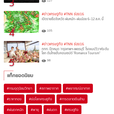
3
127
#ข่าวเศรษฐกิจ
#TNN ช่อง16
เปิดรายชื่อจังหวัด ฝนหนัก–ฝนน้อย 6–12 ส.ค. นี้
4
105
#ข่าวเศรษฐกิจ
#TNN ช่อง16
ททท. ปักหมุด ‘กรุงเทพฯ-เพชรบุรี’ โรดแมปวิวาห์ระดับ
โลก ดันไทยฮับคอนเซปต์ "Romance Tourism"
5
98
แท็กยอดนิยม
#
กรมอุตุนิยมวิทยา
#
สภาพอากาศ
#
พยากรณ์อากาศ
#
ราคาทอง
#
ย่อโลกเศรษฐกิจ
#
การตลาดเงินล้าน
#
ฝนตกหนัก
#
พายุ
#
ฝนตก
#
เศรษฐกิจ