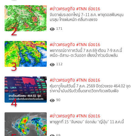
#ข่าวเศรษฐกิจ
#TNN ช่อง16
จับตาฝนระลอกใหญ่ 7–11 ส.ค. พายุดอลฟินหนุน
มรสุม ไทยฝนหนัก-คลื่นทะเลแรง
2
171
#ข่าวเศรษฐกิจ
#TNN ช่อง16
พยากรณ์อากาศวันนี้ 7 ส.ค.69 เตือน 7-9 ส.ค.นี้
เหนือ–อีสาน–ตะวันออก เสี่ยงน้ำท่วมฉับพลัน
3
112
#ข่าวเศรษฐกิจ
#TNN ช่อง16
หุ้นดาวโจนส์วันนี้ 7 ส.ค. 2569 ปิดร่วงแรง 464.02 จุด
ราคาน้ำมันปรับตัวขึ้นตลาดวิตกกังวลเงินเฟ้อ
4
90
#ข่าวเศรษฐกิจ
#TNN ช่อง16
พายุลูกที่ 15 “จันหอม” จ่อถล่ม “ญี่ปุ่น” 11 ส.ค.นี้
69