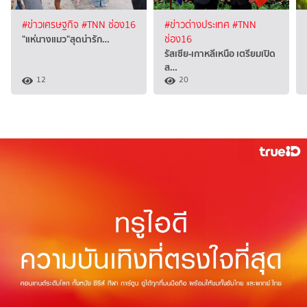
#ข่าวเศรษฐกิจ
#TNN ช่อง16
#ข่าวต่างประเทศ
#TNN
"แห่นางแมว"สุดน่ารัก…
ช่อง16
รัสเซีย-เกาหลีเหนือ เตรียมเปิด
ส…
12
20