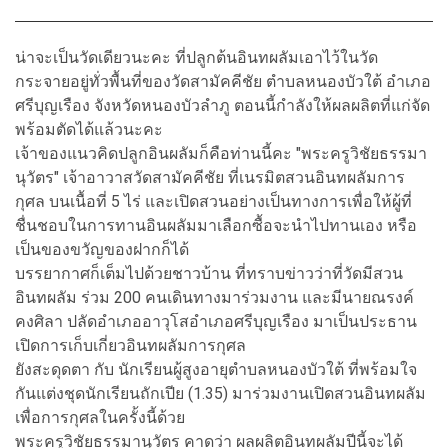
น่าจะเป็นวัดเดียวนะคะ ที่ปลูกต้นอินทผลัมเอาไว้ในวัด
กระจายอยู่ทั่วพื้นที่ของวัดสามัคคีชัย ตำบลหนองบัวใต้ อำเภอ
ศรีบุญเรือง จังหวัดหนองบัวลำภู ตอนนี้กำลังให้ผลผลิตที่แก่จัด
พร้อมตัดได้แล้วนะคะ
เจ้าของแนวคิดปลูกอินผลัมก็คือท่านนี้คะ "พระครูวิชัยธรรมา
นุวัตร" เจ้าอาวาสวัดสามัคคีชัย ที่เนรมิตสวนอินทผลัมการ
กุศล บนเนื้อที่ 5 ไร่ และเปิดสวนอย่างเป็นทางการเพื่อให้ผู้ที่
ชื่นชอบในการทานอินผลัมมาเลือกซื้อจะนำไปทานเอง หรือ
เป็นของขวัญของฝากก็ได้
บรรยากาศก็เต็มไปด้วยชาวบ้าน ที่ทราบข่าวว่าที่วัดมีสวน
อินทผลัม ร่วม 200 คนเดินทางมาร่วมงาน และมีนายณรงค์
คงศิลา ปลัดอำเภออาวุโสอำเภอศรีบุญเรือง มาเป็นประธาน
เปิดการเก็บเกี่ยวอินทผลัมการกุศล
ยังสะดุดตา กับ นักเรียนผู้สูงอายุตำบลหนองบัวใต้ ที่พร้อมใจ
กันแต่งชุดนักเรียนถักเปีย (1.35) มาร่วมงานเปิดสวนอินทผลัม
เพื่อการกุศลในครั้งนี้ด้วย
พระครูวิชัยธรรมานุวัตร คาดว่า ผลผลิตอินทผลัมปีนี้จะได้