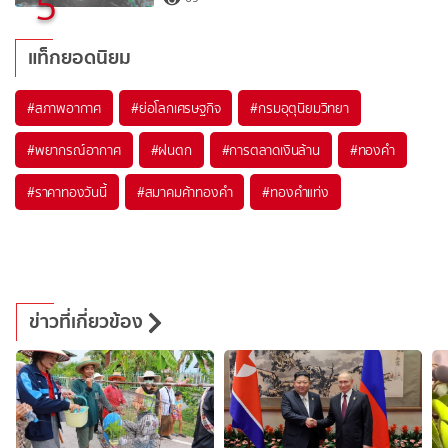
5
แท็กยอดนิยม
#
สภาพอากาศ
#
ย่อโลกเศรษฐกิจ
#
กรมอุตุนิยมวิทยา
#
พยากรณ์อากาศ
#
ฝนตก
#
การตลาดเงินล้าน
#
ทองคำ
#
ราคาทองวันนี้
#
สมาคมค้าทองคำ
#
ทองคำแท่ง
ข่าวที่เกี่ยวข้อง