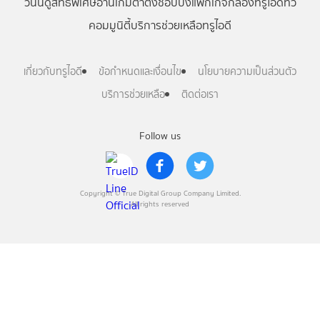
วันนี้
ดู
สิทธิพิเศษ
อ่าน
เกม
ตาตั้ง
ช้อปปิ้ง
แพ็กเกจ
กล่องทรูไอดีทีวี
คอมมูนิตี้
บริการช่วยเหลือทรูไอดี
เกี่ยวกับทรูไอดี
ข้อกำหนดและเงื่อนไข
นโยบายความเป็นส่วนตัว
บริการช่วยเหลือ
ติดต่อเรา
Follow us
Copyright © True Digital Group Company Limited.
All rights reserved