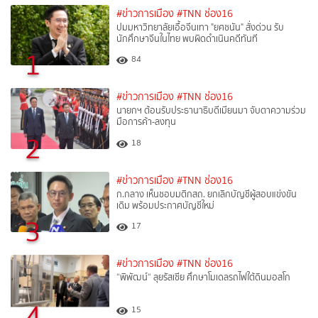
#ข่าวการเมือง
#TNN ช่อง16
ปมมหาวิทยาลัยเอื้อจีนเทา "ยศชนัน" สั่งด่วน รับ
นักศึกษาจีนในไทย พบผิดดำเนินคดีทันที
1
84
#ข่าวการเมือง
#TNN ช่อง16
นายกฯ ต้อนรับประธานาธิบดีเมียนมา จับตาความร่วม
มือการค้า-ลงทุน
2
18
#ข่าวการเมือง
#TNN ช่อง16
ก.กลาง เห็นชอบมติกสถ. ยกเลิกบัญชีผู้สอบแข่งขัน
เดิม พร้อมประกาศบัญชีใหม่
3
17
#ข่าวการเมือง
#TNN ช่อง16
“พิพัฒน์“ ลุยรัสเซีย ศึกษาโมเดลรถไฟใต้ดินมอสโก
4
15