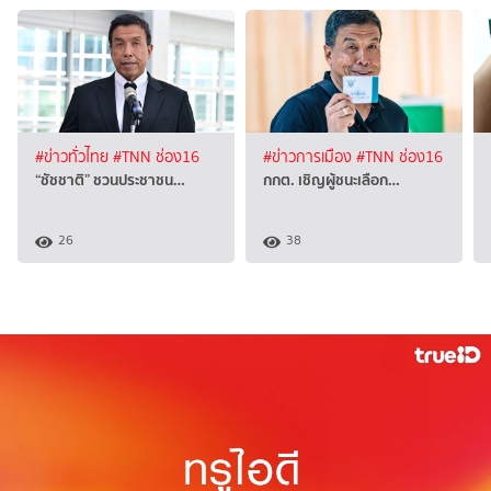
#ข่าวทั่วไทย
#TNN ช่อง16
#ข่าวการเมือง
#TNN ช่อง16
“ชัชชาติ” ชวนประชาชน…
กกต. เชิญผู้ชนะเลือก…
26
38