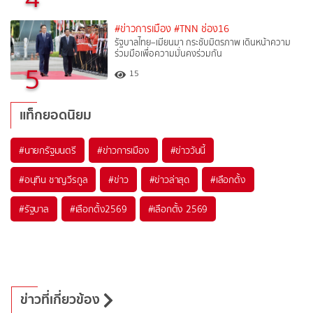
#ข่าวการเมือง
#TNN ช่อง16
รัฐบาลไทย–เมียนมา กระชับมิตรภาพ เดินหน้าความ
ร่วมมือเพื่อความมั่นคงร่วมกัน
5
15
แท็กยอดนิยม
#
นายกรัฐมนตรี
#
ข่าวการเมือง
#
ข่าววันนี้
#
อนุทิน ชาญวีรกูล
#
ข่าว
#
ข่าวล่าสุด
#
เลือกตั้ง
#
รัฐบาล
#
เลือกตั้ง2569
#
เลือกตั้ง 2569
ข่าวที่เกี่ยวข้อง