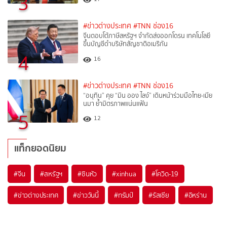
3
#ข่าวต่างประเทศ
#TNN ช่อง16
จีนตอบโต้ภาษีสหรัฐฯ จำกัดส่งออกโดรน เทคโนโลยี
ขึ้นบัญชีดำบริษัทสัญชาติอเมริกัน
4
16
#ข่าวต่างประเทศ
#TNN ช่อง16
“อนุทิน” คุย “มิน ออง ไลง์” เดินหน้าร่วมมือไทย-เมีย
นมา ย้ำมิตรภาพแน่นแฟ้น
5
12
แท็กยอดนิยม
#
จีน
#
สหรัฐฯ
#
ซินหัว
#
xinhua
#
โควิด-19
#
ข่าวต่างประเทศ
#
ข่าววันนี้
#
ทรัมป์
#
รัสเซีย
#
อิหร่าน