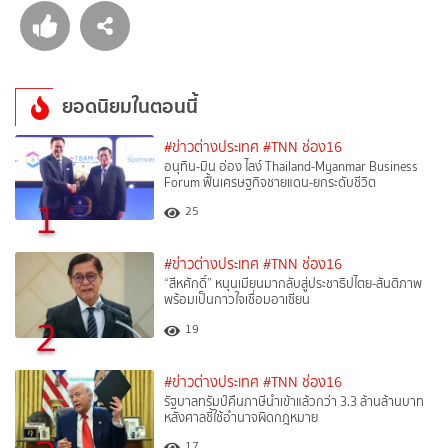
ยอดนิยมในตอนนี้
#ข่าวต่างประเทศ
#TNN ช่อง16
อนุทิน-มิน อ่อง ไลง์ Thailand-Myanmar Business
Forum ฟื้นเศรษฐกิจชายแดน-ยกระดับชีวิต
1
25
#ข่าวต่างประเทศ
#TNN ช่อง16
“สีหศักดิ์”​ หนุนเมียนมากลับสู่ประชาธิปไตย-สันติภาพ
พร้อมเป็นกาวใจเชื่อมอาเซียน
2
19
#ข่าวต่างประเทศ
#TNN ช่อง16
รัฐบาลทรัมป์คืนภาษีนำเข้าแล้วกว่า 3.3 ล้านล้านบาท
หลังศาลชี้ใช้อำนาจผิดกฎหมาย
17