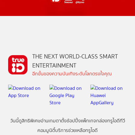
THE NEXT WORLD-CLASS SMART
ENTERTAINMENT
อีกขั้นของความบันเทิงระดับโลกตรงใจคุณ
วันนี้
ดู
สิทธิพิเศษ
อ่าน
เกม
ตาตั้ง
ช้อปปิ้ง
แพ็กเกจ
กล่องทรูไอดีทีวี
คอมมูนิตี้
บริการช่วยเหลือทรูไอดี