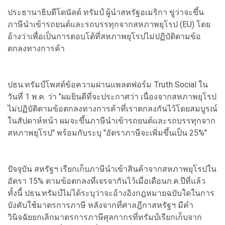
ประธานาธิบดีโดนัลด์ ทรัมป์ ผู้นำสหรัฐอเมริกา ขู่ว่าจะขึ้น
ภาษีนำเข้ารถยนต์และรถบรรทุกจากสหภาพยุโรป (EU) โดย
อ้างว่าเพื่อเป็นการตอบโต้ที่สหภาพยุโรปไม่ปฏิบัติตามข้อ
ตกลงทางการค้า
ปธน.ทรัมป์โพสต์ข้อความผ่านแพลตฟอร์ม Truth Social ใน
วันที่ 1 พ.ค. ว่า "ผมยินดีที่จะประกาศว่า เนื่องจากสหภาพยุโรป
ไม่ปฏิบัติตามข้อตกลงทางการค้าที่เราตกลงกันไว้โดยสมบูรณ์
ในสัปดาห์หน้า ผมจะขึ้นภาษีนำเข้ารถยนต์และรถบรรทุกจาก
สหภาพยุโรป" พร้อมกับระบุ "อัตราภาษีจะเพิ่มขึ้นเป็น 25%"
ปัจจุบัน สหรัฐฯ เรียกเก็บภาษีนำเข้าสินค้าจากสหภาพยุโรปใน
อัตรา 15% ตามข้อตกลงที่เจรจากันไว้เมื่อเดือนก.ค.ปีที่แล้ว
ทั้งนี้ ปธน.ทรัมป์ไม่ได้ระบุว่าจะอ้างอิงกฎหมายฉบับใดในการ
บังคับใช้มาตรการภาษี หลังจากที่ศาลฎีกาสหรัฐฯ มีคำ
วินิจฉัยยกเลิกมาตรการภาษีศุลกากรที่ทรัมป์เรียกเก็บจาก