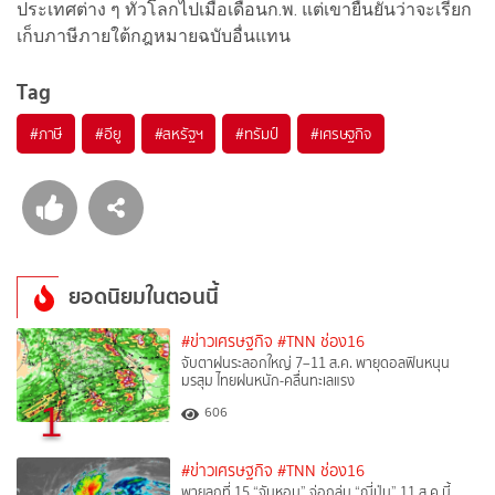
ประเทศต่าง ๆ ทั่วโลกไปเมื่อเดือนก.พ. แต่เขายืนยันว่าจะเรียก
เก็บภาษีภายใต้กฎหมายฉบับอื่นแทน
Tag
#
ภาษี
#
อียู
#
สหรัฐฯ
#
ทรัมป์
#
เศรษฐกิจ
ยอดนิยมในตอนนี้
#ข่าวเศรษฐกิจ
#TNN ช่อง16
จับตาฝนระลอกใหญ่ 7–11 ส.ค. พายุดอลฟินหนุน
มรสุม ไทยฝนหนัก-คลื่นทะเลแรง
1
606
#ข่าวเศรษฐกิจ
#TNN ช่อง16
พายุลูกที่ 15 “จันหอม” จ่อถล่ม “ญี่ปุ่น” 11 ส.ค.นี้