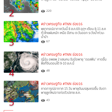
2
220
#ข่าวเศรษฐกิจ
#TNN ช่อง16
พยากรณ์อากาศวันนี้ 8 ส.ค.69 อุตุฯ เตือน 8-11 ส.ค
ทั่วไทยฝนหนัก เหนือ อีสาน ตะวันออก ระวังน้ำท่วม-
น้ำป่า
3
67
#ข่าวเศรษฐกิจ
#TNN ช่อง16
ญี่ปุ่น อพยพ 2 แสนคน รับมือพายุ “ดอลฟิน” คาดขึ้น
ฝั่งที่จีนตอนใต้ 9-10 ส.ค.นี้
4
48
#ข่าวเศรษฐกิจ
#TNN ช่อง16
คาดการณ์อากาศ 15 วัน พายุดันมรสุมแรงขึ้น จับตา
พายุลูกใหม่อาจก่อตัวปลาย ส.ค.
5
43