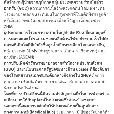
ดันจํานวนผู้ป่วยจากภูมิภาคกลุ่มประเทศความร่วมมืออ่าว
อาหรับ (GCC)
สถานการณ์นี้สร้างแรงกดดัน โดยเฉพาะต่อ
โรงพยาบาลเอกชนระดับบนในกรุงเทพฯที่ในอดีตพึ่งพาลูกค้า
พรีเมียมจากตะวันออกกลางแต่เพื่อแก้ปัญหานี้ตลอดช่วง
2H69
ผู้ประกอบการโรงพยาบาลรายใหญ่กําลังปรับเปลี่ยนกลยุทธ์
การตลาดและโปรแกรมช่วยเหลือด้านวีซ่าอย่างรวดเร็วไปยัง
ตลาดที่เติบโตดีมีกําลังซื้อสูงเป็นอีกทางเลือกโดยเฉพาะจีน,
กลุ่มประเทศ CLMV (กัมพูชา, ลาว, เมียนมา, เวียดนาม) และ
อาเซียน (ASEAN)
การปรับเพิ่มค่ารักษาพยาบาลจากสํานักงานประกันสังคม
(SSO) และนโยบายภาครัฐปัจจัยทางด้าน upside ที่ต้องจับตา
ของโรงพยาบาลเอกชนระดับกลางถึงล่างใน 2H69
คือการ
คาดว่าจะปรับเพิ่มอัตราการจ่ายเงินค่ารักษาพยาบาลจากสํา
นักงานประกันสังคม
โดยที่การปรับเปลี่ยนนี้มีความสําคัญอย่างยิ่งในการช่วยสร้าง
เสถียรภาพให้กับอุปสงค์ในประเทศซึ่งค่อนข้างซบเซา
นอกจากนี้แผนการผลักดันให้ประเทศไทยเป็นศูนย์กลาง
ทางการแพทย์ (Medical hub)
ระยะเวลา 10 ปีของรัฐบาลก็กํา