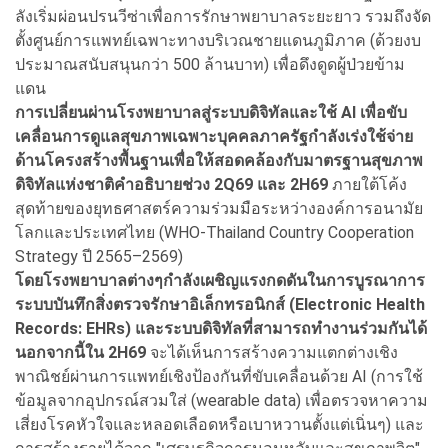
ลังเริ่มผ่อนปรนวีซ่าเพื่อการรักษาพยาบาลระยะยาว รวมถึงจัด
ตั้งศูนย์การแพทย์เฉพาะทางบริเวณชายแดนภูมิภาค (ด้วยงบ
ประมาณสนับสนุนกว่า 500 ล้านบาท) เพื่อดึงดูดผู้ป่วยข้าม
แดน
การเปลี่ยนผ่านโรงพยาบาลสู่ระบบดิจิทัลและใช้ AI เพื่อขับ
เคลื่อนการดูแลสุขภาพเฉพาะบุคคลภาครัฐกําลังเร่งใช้จ่าย
ด้านโครงสร้างพื้นฐานเพื่อให้สอดคล้องกับมาตรฐานสุขภาพ
ดิจิทัลแห่งชาติคําอธิบายช่วง 2Q69 และ 2H69
ภายใต้โค้ง
สุดท้ายของยุทธศาสตร์ความร่วมมือระหว่างองค์การอนามัย
โลกและประเทศไทย (WHO-Thailand Country Cooperation
Strategy ปี 2565–2569)
โดยโรงพยาบาลต่างๆกําลังเผชิญแรงกดดันในการบูรณาการ
ระบบบันทึกสิ่งตรวจรักษาอิเล็กทรอนิกส์ (Electronic Health
Records: EHRs) และระบบดิจิทัลที่สามารถทํางานร่วมกันได้
นอกจากนี้ใน 2H69
จะได้เห็นการสร้างความแตกต่างเชิง
พาณิชย์ผ่านการแพทย์เชิงป้องกันที่ขับเคลื่อนด้วย AI (การใช้
ข้อมูลจากอุปกรณ์สวมใส่ (wearable data) เพื่อตรวจหาความ
เสี่ยงโรคหัวใจและหลอดเลือดหรือเบาหวานตั้งแต่เนิ่นๆ) และ