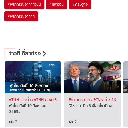
#
พยากรณ์อากาศวันนี้
#
โลกร้อน
#
เศรษฐกิจ
#
พยากรณ์อากาศ
ข่าวที่เกี่ยวข้อง
#TNN เจาะข่าว
#TNN ช่อง16
#ข่าวเศรษฐกิจ
#TNN ช่อง16
หุ้นไทยวันนี้ 10 สิงหาคม
"อิหร่าน" ยื่น 6 เงื่อนไข เปิดฮ…
2569…
7
8