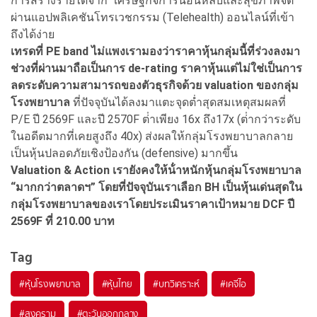
การสร้างรายได้จาก "เศรษฐกิจการนอนหลับและสุขภาพจิต"
ผ่านแอปพลิเคชันโทรเวชกรรม (Telehealth) ออนไลน์ที่เข้า
ถึงได้ง่าย
เทรดที่ PE band ไม่แพงเรามองว่าราคาหุ้นกลุ่มนี้ที่ร่วงลงมา
ช่วงที่ผ่านมาถือเป็นการ de-rating ราคาหุ้นแต่ไม่ใช่เป็นการ
ลดระดับความสามารถของตัวธุรกิจด้วย valuation ของกลุ่ม
โรงพยาบาล
ที่ปัจจุบันได้ลงมาแตะจุดต่ำสุดสมเหตุสมผลที่
P/E ปี 2569F และปี 2570F ต่ําเพียง 16x ถึง17x (ต่ํากว่าระดับ
ในอดีตมากที่เคยสูงถึง 40x) ส่งผลให้กลุ่มโรงพยาบาลกลาย
เป็นหุ้นปลอดภัยเชิงป้องกัน (defensive) มากขึ้น
Valuation & Action เรายังคงให้น้ําหนักหุ้นกลุ่มโรงพยาบาล
“มากกว่าตลาดฯ” โดยที่ปัจจุบันเราเลือก BH เป็นหุ้นเด่นสุดใน
กลุ่มโรงพยาบาลของเราโดยประเมินราคาเป้าหมาย DCF ปี
2569F ที่ 210.00 บาท
Tag
#
หุ้นโรงพยาบาล
#
หุ้นไทย
#
บทวิเคราะห์
#
เคจีไอ
#
สงคราม
#
ตะวันออกกลาง