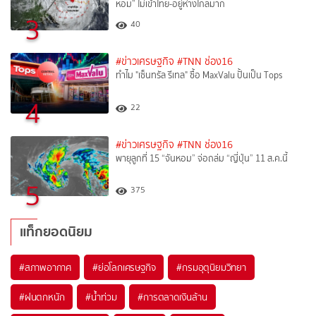
หอม” ไม่เข้าไทย-อยู่ห่างไกลมาก
3
40
#ข่าวเศรษฐกิจ
#TNN ช่อง16
ทำไม "เซ็นทรัล รีเทล" ซื้อ MaxValu ปั้นเป็น Tops
4
22
#ข่าวเศรษฐกิจ
#TNN ช่อง16
พายุลูกที่ 15 “จันหอม” จ่อถล่ม “ญี่ปุ่น” 11 ส.ค.นี้
5
375
แท็กยอดนิยม
#
สภาพอากาศ
#
ย่อโลกเศรษฐกิจ
#
กรมอุตุนิยมวิทยา
#
ฝนตกหนัก
#
น้ำท่วม
#
การตลาดเงินล้าน