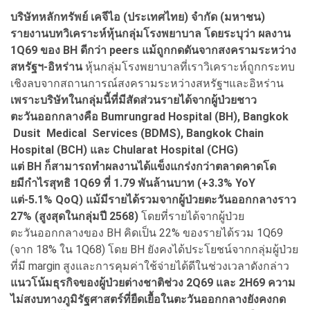
บริษัทหลักทรัพย์ เคจีไอ (ประเทศไทย) จำกัด (มหาชน)
รายงานบทวิเคราะห์หุ้นกลุ่มโรงพยาบาล โดยระบุว่า ผลงาน
1Q69 ของ BH ดีกว่า peers แม้ถูกกดดันจากสงครามระหว่าง
สหรัฐฯ-อิหร่าน
หุ้นกลุ่มโรงพยาบาลที่เราวิเคราะห์ถูกกระทบ
เชิงลบจากสถานการณ์สงครามระหว่างสหรัฐฯและอิหร่าน
เพราะบริษัทในกลุ่มนี้ที่มีสัดส่วนรายได้จากผู้ป่วยชาว
ตะวันออกกลางคือ Bumrungrad Hospital (BH), Bangkok
Dusit Medical Services (BDMS), Bangkok Chain
Hospital (BCH) และ Chularat Hospital (CHG)
แต่ BH ก็สามารถทําผลงานได้แข็งแกร่งกว่าตลาดคาดโด
ยมีกําไรสุทธิ 1Q69 ที่ 1.79 พันล้านบาท (+3.3% YoY
แต่-5.1% QoQ) แม้มีรายได้รวมจากผู้ป่วยตะวันออกกลางราว
27% (สูงสุดในกลุ่มปี 2568)
โดยที่รายได้จากผู้ป่วย
ตะวันออกกลางของ BH คิดเป็น 22% ของรายได้รวม 1Q69
(จาก 18% ใน 1Q68) โดย BH ยังคงได้ประโยชน์จากกลุ่มผู้ป่วย
ที่มี margin สูงและการคุมค่าใช้จ่ายได้ดีในช่วงเวลาดังกล่าว
แนวโน้มธุรกิจของผู้ป่วยต่างชาติช่วง 2Q69 และ 2H69 ความ
ไม่สงบทางภูมิรัฐศาสตร์ที่ยืดเยื้อในตะวันออกกลางยังคงกด