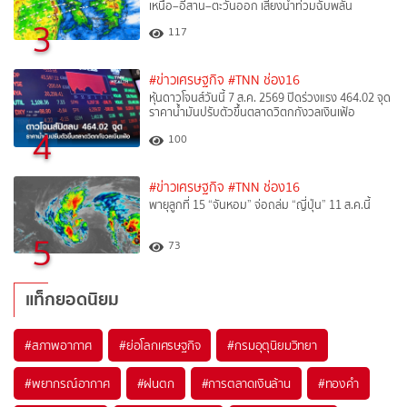
เหนือ–อีสาน–ตะวันออก เสี่ยงน้ำท่วมฉับพลัน
3
117
#ข่าวเศรษฐกิจ
#TNN ช่อง16
หุ้นดาวโจนส์วันนี้ 7 ส.ค. 2569 ปิดร่วงแรง 464.02 จุด
ราคาน้ำมันปรับตัวขึ้นตลาดวิตกกังวลเงินเฟ้อ
4
100
#ข่าวเศรษฐกิจ
#TNN ช่อง16
พายุลูกที่ 15 “จันหอม” จ่อถล่ม “ญี่ปุ่น” 11 ส.ค.นี้
5
73
แท็กยอดนิยม
#
สภาพอากาศ
#
ย่อโลกเศรษฐกิจ
#
กรมอุตุนิยมวิทยา
#
พยากรณ์อากาศ
#
ฝนตก
#
การตลาดเงินล้าน
#
ทองคำ