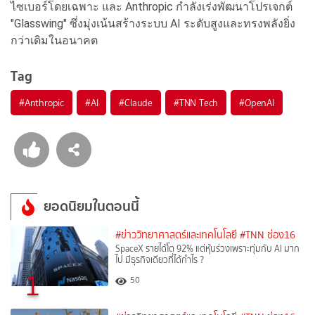
ไซเบอร์โดยเฉพาะ และ Anthropic กำลังเร่งพัฒนาโปรเจกต์
"Glasswing" ซึ่งมุ่งเน้นสร้างระบบ AI ระดับสูงและทรงพลังยิ่ง
กว่าเดิมในอนาคต
Tag
#
Anthropic
#
AI
#
Claude
#
TNN Tech
#
OpenAI
ยอดนิยมในตอนนี้
#ข่าววิทยาศาสตร์และเทคโนโลยี
#TNN ช่อง16
SpaceX รายได้โต 92% แต่หุ้นร่วงเพราะทุ่มกับ AI มาก
ไป มีธุรกิจเดียวที่ได้กำไร ?
1
50