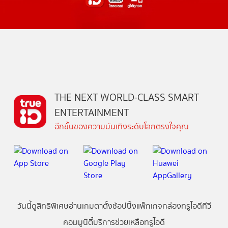
THE NEXT WORLD-CLASS SMART
ENTERTAINMENT
อีกขั้นของความบันเทิงระดับโลกตรงใจคุณ
วันนี้
ดู
สิทธิพิเศษ
อ่าน
เกม
ตาตั้ง
ช้อปปิ้ง
แพ็กเกจ
กล่องทรูไอดีทีวี
คอมมูนิตี้
บริการช่วยเหลือทรูไอดี