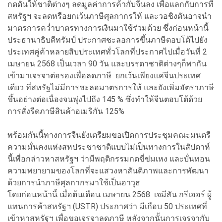
กดดันให้ชาติต่างๆ ลดมูลค่าการค้ากับจีนลง เพื่อแลกกับการที่
สหรัฐฯ จะลดหรือยกเว้นภาษีศุลกากรให้ และวอชิงตันอาจนำ
มาตรการคว่ำบาตรทางการเงินมาใช้ร่วมด้วย ซึ่งก่อนหน้านี้
ประธานาธิบดีทรัมป์ ประกาศชะลอการขึ้นภาษีตอบโต้ไปยัง
ประเทศคู่ค้าหลายสิบประเทศทั่วโลกที่ประกาศไปเมื่อวันที่ 2
เมษายน 2568 เป็นเวลา 90 วัน และบรรดาชาติต่างๆก็พากัน
เข้ามาเจรจาต่อรองเพื่อลดภาษี ยกเว้นเพียงแค่จีนประเทศ
เดียว ที่สหรัฐไม่มีการชะลอมาตรการให้ และยังเพิ่มอัตราภาษี
ขึ้นอย่างต่อเนื่องจนพุ่งไปถึง 145 % ซึ่งทำให้จีนตอบโต้ด้วย
การสั่งรีดภาษีสินค้าอเมริกัน 125%
พร้อมกันนี้ทางการจีนยังเตรียมขอเปิดการประชุมคณะมนตรี
ความมั่นคงแห่งสหประชาชาติแบบไม่เป็นทางการในสัปดาห์
นี้เพื่อกล่าวหาสหรัฐฯ ว่ามีพฤติกรรมกดขี่ข่มเหง และบั่นทอน
ความพยายามของโลกที่จะแสวงหาสันติภาพและการพัฒนา
ด้วยการนำภาษีศุลกากรมาใช้เป็นอาวุธ
โดยก่อนหน้านี้ เมื่อต้นเดือน เมษายน 2568 เจมีสัน กรีเออร์ ผู้
แทนการค้าสหรัฐฯ (USTR) ประกาศว่า มีเกือบ 50 ประเทศที่
เข้าหาสหรัฐฯ เพื่อขอเจรจาลดภาษี หลังจากนั้นการเจรจากับ