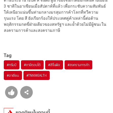
ด้านประธานาธิบดี สี จิ้นผิง ผู้นำของจีนก็ได้ออกเดินสายเยือน
3 ชาติในอาเซียนเมื่อสัปดาห์ที่แล้ว เพื่อกระชับความสัมพันธ์
ให้เหนียวแน่นขึ้นท่ามกลางมรสุมการค้าโลกที่ทวีความ
รุนแรง โดย สี ยังเรียกร้องให้ประเทศคู่ค้าเหล่านี้ต่อต้าน
พฤติกรรมกดขี่ฝ่ายเดียวของสหรัฐฯ และย้ำด้วยไม่มีผู้ชนะใน
สงครามการค้าและสงครามภาษี
Tag
#
ทรัมป์
#
ภาษีตอบโต้
#
สีจิ้นผิง
#
สงครามการค้า
#
อาเซียน
#
TNNWEALTH
ยอดนิยมในตอนนี้