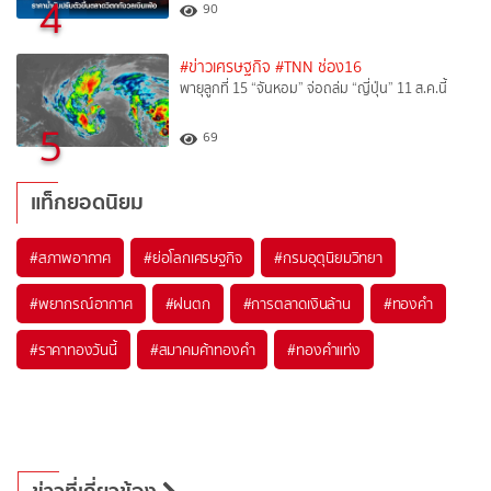
4
90
#ข่าวเศรษฐกิจ
#TNN ช่อง16
พายุลูกที่ 15 “จันหอม” จ่อถล่ม “ญี่ปุ่น” 11 ส.ค.นี้
5
69
แท็กยอดนิยม
#
สภาพอากาศ
#
ย่อโลกเศรษฐกิจ
#
กรมอุตุนิยมวิทยา
#
พยากรณ์อากาศ
#
ฝนตก
#
การตลาดเงินล้าน
#
ทองคำ
#
ราคาทองวันนี้
#
สมาคมค้าทองคำ
#
ทองคำแท่ง