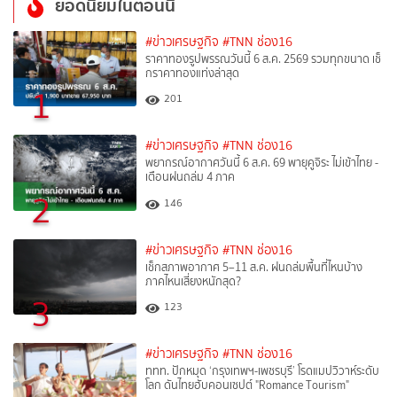
ยอดนิยมในตอนนี้
#ข่าวเศรษฐกิจ
#TNN ช่อง16
ราคาทองรูปพรรณวันนี้ 6 ส.ค. 2569 รวมทุกขนาด เช็
กราคาทองแท่งล่าสุด
1
201
#ข่าวเศรษฐกิจ
#TNN ช่อง16
พยากรณ์อากาศวันนี้ 6 ส.ค. 69 พายุคูจิระ ไม่เข้าไทย -
เตือนฝนถล่ม 4 ภาค
2
146
#ข่าวเศรษฐกิจ
#TNN ช่อง16
เช็กสภาพอากาศ 5–11 ส.ค. ฝนถล่มพื้นที่ไหนบ้าง
ภาคไหนเสี่ยงหนักสุด?
3
123
#ข่าวเศรษฐกิจ
#TNN ช่อง16
ททท. ปักหมุด ‘กรุงเทพฯ-เพชรบุรี’ โรดแมปวิวาห์ระดับ
โลก ดันไทยฮับคอนเซปต์ "Romance Tourism"