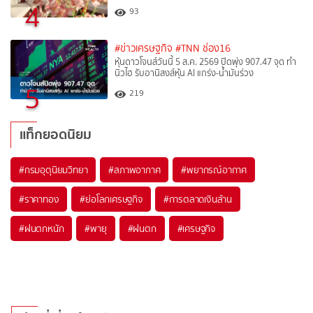
4
93
#ข่าวเศรษฐกิจ
#TNN ช่อง16
หุ้นดาวโจนส์วันนี้ 5 ส.ค. 2569 ปิดพุ่ง 907.47 จุด ทำ
นิวไฮ รับอานิสงส์หุ้น AI แกร่ง-น้ำมันร่วง
5
219
แท็กยอดนิยม
#
กรมอุตุนิยมวิทยา
#
สภาพอากาศ
#
พยากรณ์อากาศ
#
ราคาทอง
#
ย่อโลกเศรษฐกิจ
#
การตลาดเงินล้าน
#
ฝนตกหนัก
#
พายุ
#
ฝนตก
#
เศรษฐกิจ