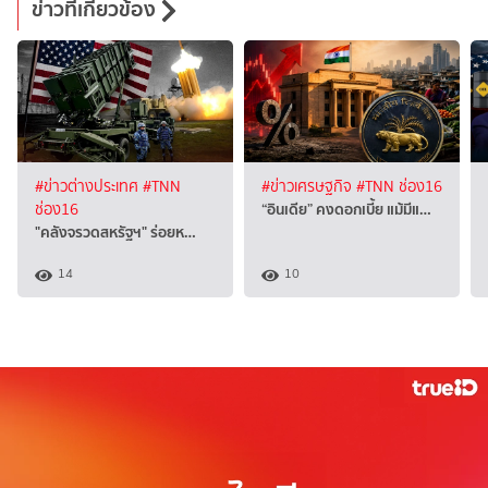
ข่าวที่เกี่ยวข้อง
#ข่าวต่างประเทศ
#TNN
#ข่าวเศรษฐกิจ
#TNN ช่อง16
“อินเดีย” คงดอกเบี้ย แม้มีแ…
ช่อง16
"คลังจรวดสหรัฐฯ" ร่อยห…
14
10