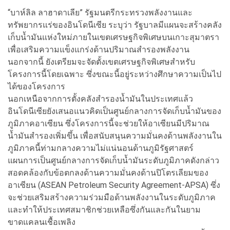
“บาห์ลิล ลาฮาดาเลีย” รัฐมนตรีกระทรวงพลังงานและ
ทรัพยากรแร่ของอินโดนีเซีย ระบุว่า รัฐบาลมีแผนจะสร้างคลัง
เก็บน้ำมันแห่งใหม่ภายในเขตเศรษฐกิจพิเศษบนเกาะสุมาตรา
เพื่อเสริมความแข็งแกร่งด้านปริมาณสำรองพลังงาน
นอกจากนี้ ยังเตรียมจะจัดตั้งเขตเศรษฐกิจพิเศษสำหรับ
โครงการนี้โดยเฉพาะ ซึ่งขณะนี้อยู่ระหว่างศึกษาความเป็นไป
ได้ของโครงการ
นอกเหนือจากการตั้งคลังสำรองน้ำมันในประเทศแล้ว
อินโดนีเซียยังเสนอแนวคิดเป็นศูนย์กลางการจัดเก็บน้ำมันของ
ภูมิภาคอาเซียน ซึ่งโครงการนี้จะช่วยให้อาเซียนมีปริมาณ
น้ำมันสำรองเพิ่มขึ้น เพื่อสนับสนุนความมั่นคงด้านพลังงานใน
ภูมิภาคนี้ท่ามกลางความไม่แน่นอนด้านภูมิรัฐศาสตร์
แผนการเป็นศูนย์กลางการจัดเก็บน้ำมันระดับภูมิภาคดังกล่าว
สอดคล้องกับข้อตกลงด้านความมั่นคงด้านปิโตรเลียมของ
อาเซียน (ASEAN Petroleum Security Agreement-APSA) ซึ่ง
จะช่วยเสริมสร้างความร่วมมือด้านพลังงานในระดับภูมิภาค
และทำให้ประเทศสมาชิกช่วยเหลือซึ่งกันและกันในยาม
ขาดแคลนเชื้อเพลิง