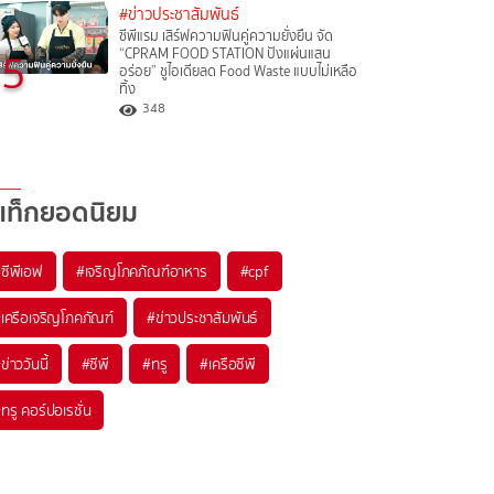
#ข่าวประชาสัมพันธ์
ซีพีแรม เสิร์ฟความฟินคู่ความยั่งยืน จัด
5
“CPRAM FOOD STATION ปังแผ่นแสน
อร่อย” ชูไอเดียลด Food Waste แบบไม่เหลือ
ทิ้ง
348
แท็กยอดนิยม
#
ซีพีเอฟ
#
เจริญโภคภัณฑ์อาหาร
#
cpf
#
เครือเจริญโภคภัณฑ์
#
ข่าวประชาสัมพันธ์
#
ข่าววันนี้
#
ซีพี
#
ทรู
#
เครือซีพี
#
ทรู คอร์ปอเรชั่น