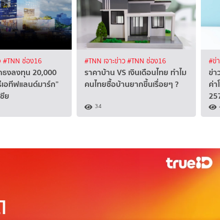
จ
#TNN ช่อง16
#TNN เจาะข่าว
#TNN ช่อง16
#ข่
ักธงลงทุน 20,000
ราคาบ้าน VS เงินเดือนไทย ทำไม
ข่า
ีเอทีฟแลนด์มาร์ก”
คนไทยซื้อบ้านยากขึ้นเรื่อยๆ ?
ค่า
ชีย
25
34