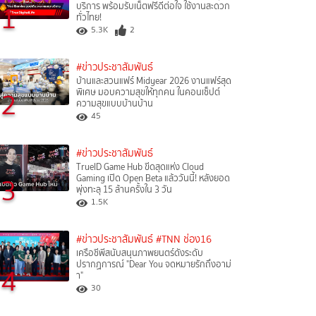
1
บริการ พร้อมรับเน็ตฟรีดีต่อใจ ใช้งานสะดวก
ทั่วไทย!
5.3K
2
#ข่าวประชาสัมพันธ์
บ้านและสวนแฟร์ Midyear 2026 งานแฟร์สุด
2
พิเศษ มอบความสุขให้ทุกคน ในคอนเซ็ปต์
ความสุขแบบบ้านบ้าน
45
#ข่าวประชาสัมพันธ์
TrueID Game Hub ขีดสุดแห่ง Cloud
3
Gaming เปิด Open Beta แล้ววันนี้! หลังยอด
พุ่งทะลุ 15 ล้านครั้งใน 3 วัน
1.5K
#ข่าวประชาสัมพันธ์
#TNN ช่อง16
เครือซีพีสนับสนุนภาพยนตร์ดังระดับ
ปรากฏการณ์ "Dear You จดหมายรักถึงอาม่
4
า"
30