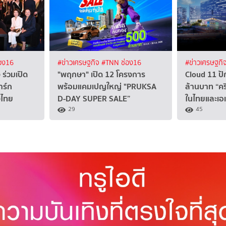
อง16
#ข่าวเศรษฐกิจ
#TNN ช่อง16
#ข่าวเศรษฐกิ
 ร่วมเปิด
"พฤกษา" เปิด 12 โครงการ
Cloud 11 ป
าร์ก
พร้อมแคมเปญใหญ่ "PRUKSA
ล้านบาท “คร
งไทย
D-DAY SUPER SALE”
ในไทยและเอเ
29
45