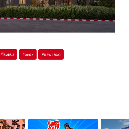
#
โรงแรม
#
bedZ
#
ซี.พี. แลนด์