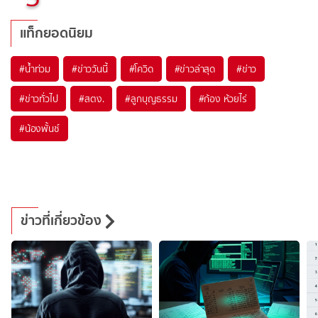
แท็กยอดนิยม
#
น้ำท่วม
#
ข่าววันนี้
#
โควิด
#
ข่าวล่าสุด
#
ข่าว
#
ข่าวทั่วไป
#
สตง.
#
ลูกบุญธรรม
#
ก้อง ห้วยไร่
#
น้องพั้นช์
ข่าวที่เกี่ยวข้อง