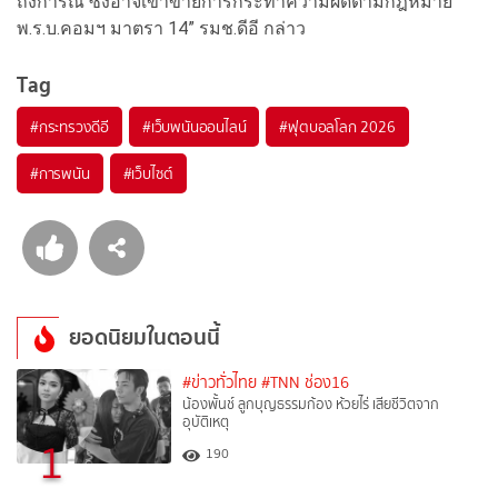
ถึงการณ์ ซึ่งอาจเข้าข่ายการกระทำความผิดตามกฎหมาย
พ.ร.บ.คอมฯ มาตรา 14” รมช.ดีอี กล่าว
Tag
#
กระทรวงดีอี
#
เว็บพนันออนไลน์
#
ฟุตบอลโลก 2026
#
การพนัน
#
เว็บไซต์
ยอดนิยมในตอนนี้
#ข่าวทั่วไทย
#TNN ช่อง16
น้องพั้นช์ ลูกบุญธรรมก้อง ห้วยไร่ เสียชีวิตจาก
อุบัติเหตุ
1
190