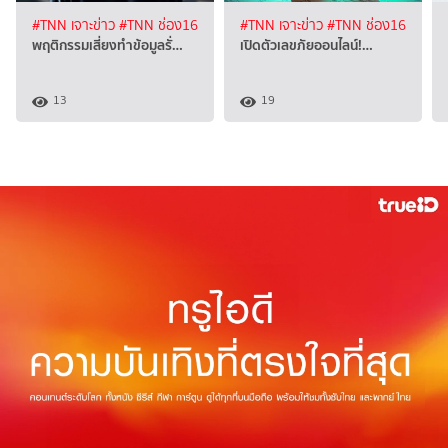
#TNN เจาะข่าว
#TNN ช่อง16
#TNN เจาะข่าว
#TNN ช่อง16
พฤติกรรมเสี่ยงทำข้อมูลรั่…
เปิดตัวเลขภัยออนไลน์!…
13
19