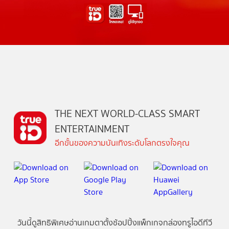
THE NEXT WORLD-CLASS SMART
ENTERTAINMENT
อีกขั้นของความบันเทิงระดับโลกตรงใจคุณ
วันนี้
ดู
สิทธิพิเศษ
อ่าน
เกม
ตาตั้ง
ช้อปปิ้ง
แพ็กเกจ
กล่องทรูไอดีทีวี