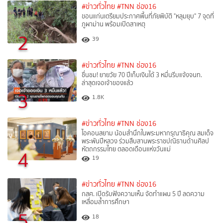
#ข่าวทั่วไทย
#TNN ช่อง16
ขอนแก่นเตรียมประกาศพื้นที่ภัยพิบัติ "หลุมยุบ" 7 จุดที่
ภูผาม่าน พร้อมเปิดสาเหตุ
2
39
#ข่าวทั่วไทย
#TNN ช่อง16
ชื่นชม! ยายวัย 70 ปีเก็บเงินได้ 3 หมื่นรีบแจ้งจนท.
ล่าสุดเจอเจ้าของแล้ว
3
1.8K
#ข่าวทั่วไทย
#TNN ช่อง16
ไอคอนสยาม น้อมสำนึกในพระมหากรุณาธิคุณ สมเด็จ
พระพันปีหลวง ร่วมสืบสานพระราชปณิธานด้านศิลป
หัตถกรรมไทย ตลอดเดือนแห่งวันแม่
4
19
#ข่าวทั่วไทย
#TNN ช่อง16
กสศ. เปิดรับฟังความเห็น จัดทำแผน 5 ปี ลดความ
เหลื่อมล้ำการศึกษา
5
18