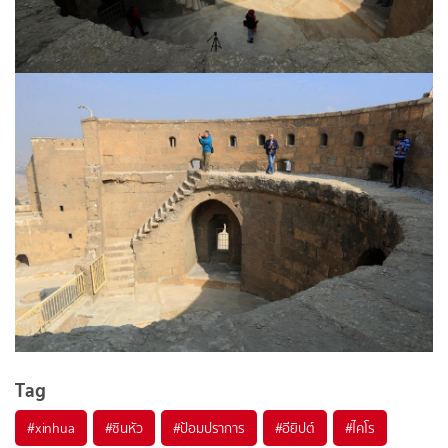
Tag
#
xinhua
#
ซินหัว
#
ป้อมปราการ
#
อียิปต์
#
ไคโร