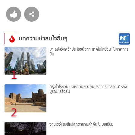
บทความน่าสนใจอื่นๆ
มาเลย์หวังคว้าประโยชน์จาก 'เทคโนโลยีจีน' ในภาคการ
บิน
1
กรุงไคโรหวนเปิดหอคอย 'ป้อมปราการซาลาดิน' หลัง
บูรณะเสร็จสิ้น
2
งานโชว์แสงสีแปลกตายามค่ำคืนในเบลเยียม