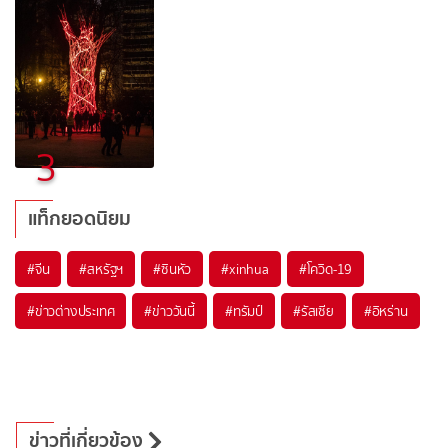
3
แท็กยอดนิยม
#
จีน
#
สหรัฐฯ
#
ซินหัว
#
xinhua
#
โควิด-19
#
ข่าวต่างประเทศ
#
ข่าววันนี้
#
ทรัมป์
#
รัสเซีย
#
อิหร่าน
ข่าวที่เกี่ยวข้อง