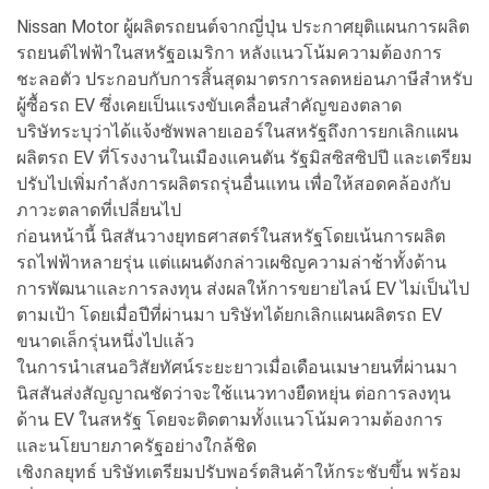
Nissan Motor ผู้ผลิตรถยนต์จากญี่ปุ่น ประกาศยุติแผนการผลิต
รถยนต์ไฟฟ้าในสหรัฐอเมริกา หลังแนวโน้มความต้องการ
ชะลอตัว ประกอบกับการสิ้นสุดมาตรการลดหย่อนภาษีสำหรับ
ผู้ซื้อรถ EV ซึ่งเคยเป็นแรงขับเคลื่อนสำคัญของตลาด
บริษัทระบุว่าได้แจ้งซัพพลายเออร์ในสหรัฐถึงการยกเลิกแผน
ผลิตรถ EV ที่โรงงานในเมืองแคนตัน รัฐมิสซิสซิปปี และเตรียม
ปรับไปเพิ่มกำลังการผลิตรถรุ่นอื่นแทน เพื่อให้สอดคล้องกับ
ภาวะตลาดที่เปลี่ยนไป
ก่อนหน้านี้ นิสสันวางยุทธศาสตร์ในสหรัฐโดยเน้นการผลิต
รถไฟฟ้าหลายรุ่น แต่แผนดังกล่าวเผชิญความล่าช้าทั้งด้าน
การพัฒนาและการลงทุน ส่งผลให้การขยายไลน์ EV ไม่เป็นไป
ตามเป้า โดยเมื่อปีที่ผ่านมา บริษัทได้ยกเลิกแผนผลิตรถ EV
ขนาดเล็กรุ่นหนึ่งไปแล้ว
ในการนำเสนอวิสัยทัศน์ระยะยาวเมื่อเดือนเมษายนที่ผ่านมา
นิสสันส่งสัญญาณชัดว่าจะใช้แนวทางยืดหยุ่น ต่อการลงทุน
ด้าน EV ในสหรัฐ โดยจะติดตามทั้งแนวโน้มความต้องการ
และนโยบายภาครัฐอย่างใกล้ชิด
เชิงกลยุทธ์ บริษัทเตรียมปรับพอร์ตสินค้าให้กระชับขึ้น พร้อม