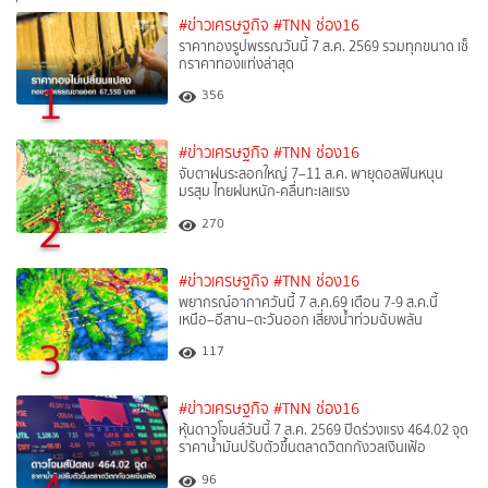
#ข่าวเศรษฐกิจ
#TNN ช่อง16
ราคาทองรูปพรรณวันนี้ 7 ส.ค. 2569 รวมทุกขนาด เช็
กราคาทองแท่งล่าสุด
1
356
#ข่าวเศรษฐกิจ
#TNN ช่อง16
จับตาฝนระลอกใหญ่ 7–11 ส.ค. พายุดอลฟินหนุน
มรสุม ไทยฝนหนัก-คลื่นทะเลแรง
2
270
#ข่าวเศรษฐกิจ
#TNN ช่อง16
พยากรณ์อากาศวันนี้ 7 ส.ค.69 เตือน 7-9 ส.ค.นี้
เหนือ–อีสาน–ตะวันออก เสี่ยงน้ำท่วมฉับพลัน
3
117
#ข่าวเศรษฐกิจ
#TNN ช่อง16
หุ้นดาวโจนส์วันนี้ 7 ส.ค. 2569 ปิดร่วงแรง 464.02 จุด
ราคาน้ำมันปรับตัวขึ้นตลาดวิตกกังวลเงินเฟ้อ
96