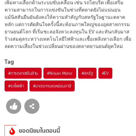
เพิ่มทางเลือกด้านระบบขับเคลื่อน เช่น รถไฮบริด เพื่อเสริม
ความสามารถในการแข่งขันในช่วงที่ตลาดยังไม่แน่นอน
แม้นิสสันยืนยันยังคงให้ความสำคัญกับสหรัฐในฐานะตลาด
หลัก แต่การตัดสินใจครั้งนี้สะท้อนภาพใหญ่ของอุตสาหกรรม
ยานยนต์โลก ที่เริ่มชะลอจังหวะลงทุนใน EV และหันกลับมาส
ร้างสมดุลระหว่างเทคโนโลยีไฟฟ้าและเชื้อเพลิงทางเลือก เพื่อ
ลดความเสี่ยงในช่วงเปลี่ยนผ่านของตลาดยานยนต์ยุคใหม่
Tag
#
การตลาดเงินล้าน
#
Nissan Motor
#
สหรัฐ
#
EV
#
รถไฟฟ้า
#
มาตรการลดหย่อนภาษี
ยอดนิยมในตอนนี้