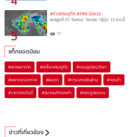
4
#ข่าวเศรษฐกิจ
#TNN ช่อง16
พายุลูกที่ 15 “จันหอม” จ่อถล่ม “ญี่ปุ่น” 11 ส.ค.นี้
5
73
แท็กยอดนิยม
#
สภาพอากาศ
#
ย่อโลกเศรษฐกิจ
#
กรมอุตุนิยมวิทยา
#
พยากรณ์อากาศ
#
ฝนตก
#
การตลาดเงินล้าน
#
ทองคำ
#
ราคาทองวันนี้
#
สมาคมค้าทองคำ
#
ทองรูปพรรณ
ข่าวที่เกี่ยวข้อง