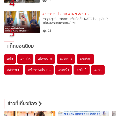
4
14
#ข่าวต่างประเทศ
#TNN ช่อง16
ซาอุฯ-ตุรกี-ปากีสถาน จับมือตั้ง NATO โลกมุสลิม ?
แม้สงครามอิหร่านยังไม่จบ
5
13
แท็กยอดนิยม
#
จีน
#
ซินหัว
#
โควิด-19
#
xinhua
#
สหรัฐฯ
#
ข่าววันนี้
#
ข่าวต่างประเทศ
#
รัสเซีย
#
ทรัมป์
#
ข่าว
ข่าวที่เกี่ยวข้อง