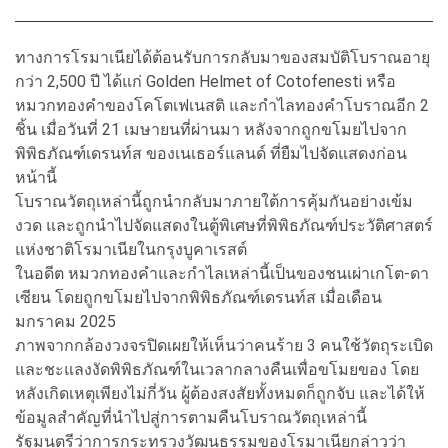
ทางการโรมาเนียได้ต้อนรับการกลับมาของสมบัติโบราณอายุ
กว่า 2,500 ปี ได้แก่ Golden Helmet of Cotofenesti หรือ
หมวกทองคำของโคโตเฟเนสติ และกำไลทองคำโบราณอีก 2
ชิ้น เมื่อวันที่ 21 เมษายนที่ผ่านมา หลังจากถูกขโมยไปจาก
พิพิธภัณฑ์เดรนท์ส ของเนเธอร์แลนด์ ที่ยืมไปจัดแสดงก่อน
หน้านี้
โบราณวัตถุเหล่านี้ถูกนำกลับมาภายใต้การคุ้มกันอย่างเข้ม
งวด และถูกนำไปจัดแสดงในตู้พิเศษที่พิพิธภัณฑ์ประวัติศาสตร์
แห่งชาติโรมาเนียในกรุงบูคาเรสต์
ในอดีต หมวกทองคำและกำไลเหล่านี้เป็นของชนเผ่าเกโต-ดา
เซียน โดยถูกขโมยไปจากพิพิธภัณฑ์เดรนท์ส เมื่อเดือน
มกราคม 2025
ภาพจากกล้องวงจรปิดเผยให้เห็นว่าคนร้าย 3 คนใช้วัตถุระเบิด
และชะแลงงัดพิพิธภัณฑ์ในเวลากลางคืนเพื่อขโมยของ โดย
หลังเกิดเหตุเพียงไม่กี่วัน ผู้ต้องสงสัยทั้งหมดก็ถูกจับ และได้ให้
ข้อมูลสำคัญที่นำไปสู่การตามคืนโบราณวัตถุเหล่านี้
รัฐมนตรีว่าการกระทรวงวัฒนธรรมของโรมาเนียกล่าวว่า