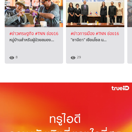
#ข่าวเศรษฐกิจ
#TNN ช่อง16
#ข่าวการเมือง
#TNN ช่อง16
หมู่บ้านสำหรับผู้ป่วยสมอง…
"ซาบีดา" เยือนโซล น…
8
29