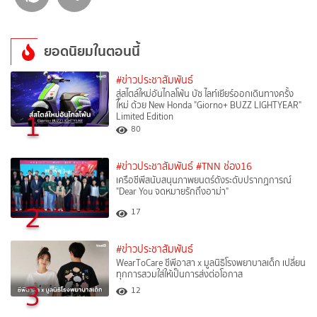
ยอดนิยมในตอนนี้
#ข่าวประชาสัมพันธ์
สู่สไตล์ใหม่อันไกลโพ้น บัซ ไลท์เยียร์ออกเดินทางครั้ง
ใหม่ ด้วย New Honda "Giorno+ BUZZ LIGHTYEAR"
1
Limited Edition
80
#ข่าวประชาสัมพันธ์
#TNN ช่อง16
เครือซีพีสนับสนุนภาพยนตร์ดังระดับปรากฏการณ์
"Dear You จดหมายรักถึงอาม่า"
2
17
#ข่าวประชาสัมพันธ์
WearToCare ซีพีอาสา x มูลนิธิโรงพยาบาลเด็ก เปลี่ยน
ทุกการสวมใส่ให้เป็นการส่งต่อโอกาส
3
12