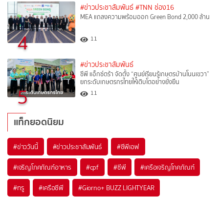
#ข่าวประชาสัมพันธ์
#TNN ช่อง16
MEA แถลงความพร้อมออก Green Bond 2,000 ล้าน
4
11
#ข่าวประชาสัมพันธ์
ซีพี แอ็กซ์ตร้า จัดตั้ง “ศูนย์เรียนรู้เกษตรบ้านโนนเขวา”
ยกระดับเกษตรกรไทยให้เติบโตอย่างยั่งยืน
5
11
แท็กยอดนิยม
#
ข่าววันนี้
#
ข่าวประชาสัมพันธ์
#
ซีพีเอฟ
#
เจริญโภคภัณฑ์อาหาร
#
cpf
#
ซีพี
#
เครือเจริญโภคภัณฑ์
#
ทรู
#
เครือซีพี
#
Giorno+ BUZZ LIGHTYEAR