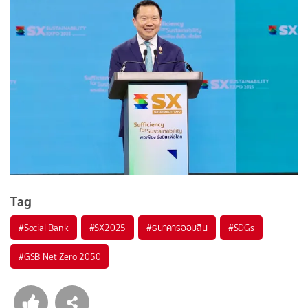
Tag
#
Social Bank
#
SX2025
#
ธนาคารออมสิน
#
SDGs
#
GSB Net Zero 2050