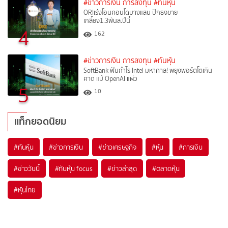
#ข่าวการเงิน การลงทุน
#ทันหุ้น
ORIเร่งโอนคอนโดบางแสน ปักธงขาย
เกลี้ยง1.3พันล.ปีนี้
4
162
#ข่าวการเงิน การลงทุน
#ทันหุ้น
SoftBank ฟันกำไร Intel มหาศาล! พยุงพอร์ตโตเกิน
คาด แม้ OpenAI แผ่ว
5
10
แท็กยอดนิยม
#
ทันหุ้น
#
ข่าวการเงิน
#
ข่าวเศรษฐกิจ
#
หุ้น
#
การเงิน
#
ข่าววันนี้
#
ทันหุ้น focus
#
ข่าวล่าสุด
#
ตลาดหุ้น
#
หุ้นไทย