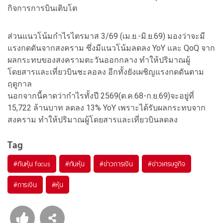
กิจการการบินเติบโต
ส่วนแนวโน้มกำไรไตรมาส 3/69 (เม.ย.-มิ.ย.69) มองว่าจะมี
แรงกดดันจากสงคราม ซึ่งมีแนวโน้มลดลง YoY และ QoQ จาก
ผลกระทบของสงครามตะวันออกกลาง ทำให้ปริมาณผู้
โดยสารและเที่ยวบินชะลอลง อีกทั้งยังเผชิญแรงกดดันตาม
ฤดูกาล
นอกจากนี้คาดว่ากำไรทั้งปี 2569(ต.ค.68-ก.ย.69)จะอยู่ที่
15,722 ล้านบาท ลดลง 13% YoY เพราะได้รับผลกระทบจาก
สงคราม ทำให้ปริมาณผู้โดยสารและเที่ยวบินลดลง
Tag
#
ทันหุ้น focus
#
ทันหุ้น
#
ข่าวการเงิน
#
ข่าวเศรษฐกิจ
#
การเงิน
#
หุ้น