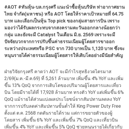
#AOT #ทันหุ้น-บล.กรุงศรี แนะนำซื้อหุ้นบริษัท ท่าอากาศยาน
ไทย จำกัด(มหาชน) หรือ AOT โดยให้ราคาเป้าหมายที่ 64.75
บาท และเลือกเป็นหุ้น Top pick ของกลุ่มสายการบิน เพราะ
มองว่าได้รับผลกระทบจากสงครามตะวันออกกลางน้อยกว่า
กลุ่ม และยังจะมี Catalyst ในเดือน มิ.ย. 2569 เพราะจะมี
ปัจจัยบวกจากการปรับขึ้นค่าธรรมเนียมผู้โดยสารขาออก
ระหว่างประเทศหรือ PSC จาก 730 บาทเป็น 1,120 บาท ซึ่งจะ
หนุนรายได้ค่าธรรมเนียมผู้โดยสารให้เติบโตอย่างมีนัยสำคัญ
ฝ่ายวิจัยกรุงศรี คาดว่า AOT จะมีกำไรสุทธิงวดไตรมาส
2/69(ม.ค.-มี.ค.69) ที่ 5,261 ล้านบาท เพิ่มขึ้น 4% YoY และเพิ่ม
ขึ้น 13% QoQ จากการเติบโตของปริมาณผู้โดยสารและเที่ยว
บิน โดยมีรายได้ที่ 17,928 ล้านบาท ทรงตัว YoY แต่เพิ่มขึ้น 6%
QoQ แม้รายได้ส่วนแบ่งผลประโยชน์จากสัมปทานลดลง YoY
จากการปรับลดค่าสัมปทานขั้นต่ำให้ King Power Duty Free
ตั้งแต่ ต.ค. 2568 กดดันรายได้รวม แต่การขยายตัวของผู้
โดยสาร เพิ่มขึ้น 6% YoY และเพิ่มขึ้น 7% QoQ และเที่ยวบิน
เพิ่มขึ้น 4% YoY และเพิ่มขึ้น 5% QoQ ช่วยหนุนรายได้เกี่ยวกับ