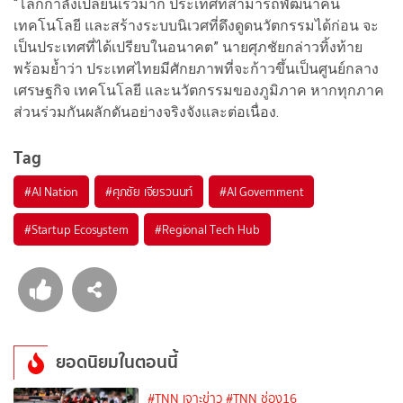
“โลกกำลังเปลี่ยนเร็วมาก ประเทศที่สามารถพัฒนาคน
เทคโนโลยี และสร้างระบบนิเวศที่ดึงดูดนวัตกรรมได้ก่อน จะ
เป็นประเทศที่ได้เปรียบในอนาคต” นายศุภชัยกล่าวทิ้งท้าย
พร้อมย้ำว่า ประเทศไทยมีศักยภาพที่จะก้าวขึ้นเป็นศูนย์กลาง
เศรษฐกิจ เทคโนโลยี และนวัตกรรมของภูมิภาค หากทุกภาค
ส่วนร่วมกันผลักดันอย่างจริงจังและต่อเนื่อง.
Tag
#
AI Nation
#
ศุภชัย เจียรวนนท์
#
AI Government
#
Startup Ecosystem
#
Regional Tech Hub
ยอดนิยมในตอนนี้
#TNN เจาะข่าว
#TNN ช่อง16