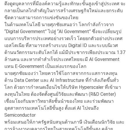
ดึงดูดบุคลากรที่มีองค์ความรู้และทักษะขั้นสูงเข้าสู่ประเทศ จะ
กลายเป็นกลไกสำคัญในการสร้างเศรษฐกิจใหม่และยกระดับ
ขีดความสามารถการแข่งขันของไทย
ในด้านเทคโนโลยี นายศุภชัยเสนอว่า โลกกำลังก้าวจาก
“Digital Government” ไปสู่ “AI Government” ซึ่งจะเปลี่ยนรูป
แบบการบริหารประเทศอย่างรวดเร็ว โดยยกตัวอย่างประเทศ
เอสโตเนีย ที่สามารถสร้างระบบ Digital ID และระบบนิเวศ
ด้านนวัตกรรมระดับโลกได้ แม้มีประชากรเพียงประมาณ 1.37
ล้านคน และหากทำสำเร็จประเทศไทยจะมี AI Government
แทน E-Government เป็นแห่งแรกของโลก
นายศุภชัยมองว่า ไทยควรใช้โอกาสจากกระแสการลงทุน
ด้าน Data Center และ AI Infrastructure ที่กำลังเกิดขึ้นทั่ว
โลก ด้วยการกำหนดเงื่อนไขให้บริษัท Hyperscaler ที่เข้ามา
ลงทุนในไทย ต้องจัดตั้งศูนย์วิจัยและพัฒนา (R&D Center)
เชื่อมโยงกับมหาวิทยาลัยชั้นนำของไทย และร่วมพัฒนา
อุตสาหกรรมเทคโนโลยีขั้นสูง ตั้งแต่ AI ไปจนถึง
Semiconductor
พร้อมเสนอให้ภาครัฐสนับสนุนด้านภาษี เงินเดือนนักวิจัย และ
การจ้างงานบุคลากรไทยในสายเทคโนโลยีขั้นสูง คล้าย