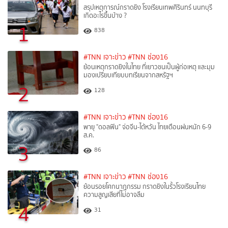
สรุปเหตุการณ์กราดยิง โรงเรียนเทพศิรินทร์ นนทบุรี
เกิดอะไรขึ้นบ้าง ?
1
838
#TNN เจาะข่าว
#TNN ช่อง16
ย้อนเหตุกราดยิงในไทย ที่เยาวชนเป็นผู้ก่อเหตุ และมุม
มองเปรียบเทียบบทเรียนจากสหรัฐฯ
2
128
#TNN เจาะข่าว
#TNN ช่อง16
พายุ "ดอลฟิน" จ่อจีน-ไต้หวัน ไทยเตือนฝนหนัก 6-9
ส.ค.
3
86
#TNN เจาะข่าว
#TNN ช่อง16
ย้อนรอยโศกนาฏกรรม กราดยิงในรั้วโรงเรียนไทย
ความสูญเสียที่ไม่อาจลืม
4
31