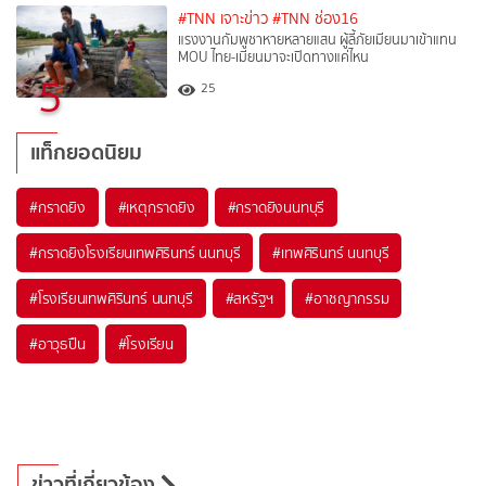
#TNN เจาะข่าว
#TNN ช่อง16
แรงงานกัมพูชาหายหลายแสน ผู้ลี้ภัยเมียนมาเข้าแทน
MOU ไทย-เมียนมาจะเปิดทางแค่ไหน
5
25
แท็กยอดนิยม
#
กราดยิง
#
เหตุกราดยิง
#
กราดยิงนนทบุรี
#
กราดยิงโรงเรียนเทพศิรินทร์ นนทบุรี
#
เทพศิรินทร์ นนทบุรี
#
โรงเรียนเทพศิรินทร์ นนทบุรี
#
สหรัฐฯ
#
อาชญากรรม
#
อาวุธปืน
#
โรงเรียน
ข่าวที่เกี่ยวข้อง