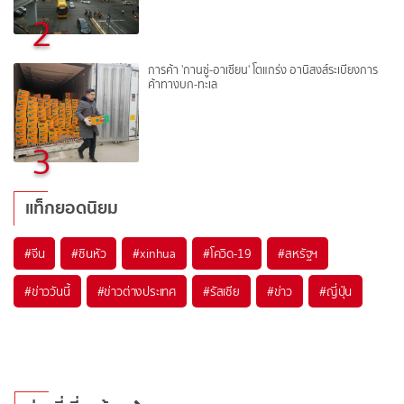
2
การค้า 'กานซู่-อาเซียน' โตแกร่ง อานิสงส์ระเบียงการ
ค้าทางบก-ทะเล
3
แท็กยอดนิยม
#
จีน
#
ซินหัว
#
xinhua
#
โควิด-19
#
สหรัฐฯ
#
ข่าววันนี้
#
ข่าวต่างประเทศ
#
รัสเซีย
#
ข่าว
#
ญี่ปุ่น