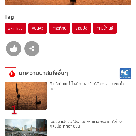
Tag
#
xinhua
#
ซินหัว
#
ทิวทัศน์
#
อียิปต์
#
แม่น้ำไนล์
บทความน่าสนใจอื่นๆ
ทิวทัศน์ 'แม่น้ำไนล์' ยามอาทิตย์อัสดง สวยสะกดใน
อียิปต์
1
เมียนมาเปิดตัว 'ประกันภัยรถข้ามพรมแดน' สำหรับ
กลุ่มประเทศอาเซียน